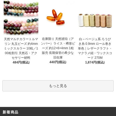
在庫限り 天然琥珀（ア
天然マルチカラートルマ
白～ベージュ系 ろうび
ンバー）ライス・樽形ビ
リン 丸玉ビーズ 約4mm
き糸 0.9mm ロール巻き
ーズ 約12×6×4mm 1粒
ミックスカラー 10粒／1
単色｜レザークラフト・
販売 長期保管の希少な
00粒割引 天然石・アク
マクラメ紐・ワックスコ
旧在庫
セサリー材料
ード 270M
440円(税込)
484円(税込)
1,874円(税込)
もっと見る
新着商品