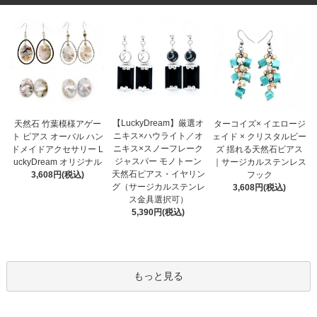
【LuckyDream】厳選オ
天然石 竹葉模様アゲー
ターコイズ× イエロージ
ニキス×ハウライト／オ
ト ピアス オーバル ハン
ェイド × クリスタルビー
ニキス×スノーフレーク
ドメイドアクセサリー L
ズ 揺れる天然石ピアス
ジャスパー モノトーン
uckyDream オリジナル
｜サージカルステンレス
天然石ピアス・イヤリン
3,608円(税込)
フック
グ（サージカルステンレ
3,608円(税込)
ス金具選択可）
5,390円(税込)
もっと見る