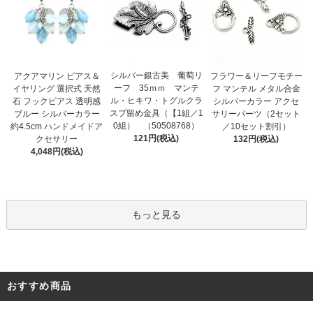
シルバー銀古美 葡萄リ
アクアマリン ピアス＆
フラワー＆リーフモチー
ーフ 35ｍｍ マンテ
イヤリング 選択式 天然
フ マンテル メタル合金
ル・ヒキワ・トグルクラ
石 フックピアス 透明感
シルバーカラー アクセ
スプ留め金具（【1組／1
ブルー シルバーカラー
サリーパーツ（2セット
0組） （50508768）
約4.5cm ハンドメイドア
／10セット割引）
121円(税込)
クセサリー
132円(税込)
4,048円(税込)
もっと見る
おすすめ商品