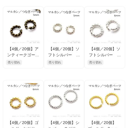
ージ 25mm（102
ージ 34mm （1
834641）
02970267）
【4個／20個】ア
【4個／20個】ソ
【4個／20個】ソ
ンティークゴール
フトシルバー ネ
フトシルバー ね
ド金古美 ねじり
ジリツイスト マ
じりツイスト マ
売り切れ
売り切れ
売り切れ
ツイスト オープ
ルカン オープン
ルカン オープン
ンリング マルカ
リング 5mm（10
リング 6mm（10
ン 5mm （1067
6709627）
6709793）
09077）
【4個／20個】ゴ
【4個／20個】シ
【4個／20個】