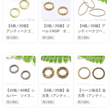
【4個／20個】
【2個／20個】ゴ
【4個／20個】ア
アンティークゴー
ールドKGP オー
ンティークゴール
ルド金古美 変形
プンリング ツイ
ド金古美 オーバ
売り切れ
売り切れ
売り切れ
リング チャー
スト 外径8ｍｍ線
ル メタルリング
ム 11ｍｍ （882
径1.0ｍｍ（10096
パーツ スクエア
37251）
4743）
枠線 20×40mm
（60493815）
【10個／40個】シ
【4個／20個】金
【ページ統合】金
ルバー ツイスト
古美（アンティー
古美（アンティー
ねじり メタルリ
クゴールド）メタ
クゴールド）メタ
売り切れ
売り切れ
売り切れ
ングパーツ 9mm
ルリングパーツ
ルリングパーツ
（102792431）
両面英文字メッセ
片面英文字メッセ