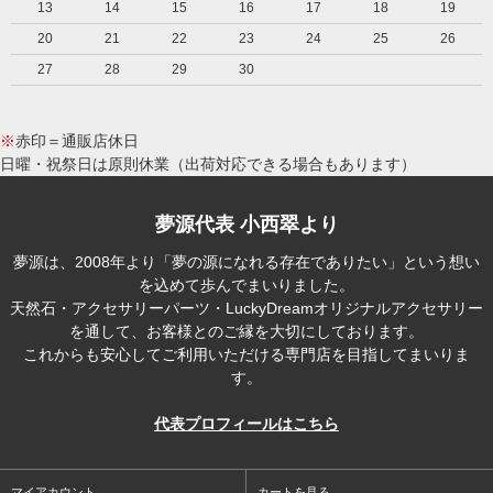
13
14
15
16
17
18
19
20
21
22
23
24
25
26
27
28
29
30
※
赤印＝通販店休日
日曜・祝祭日は原則休業（出荷対応できる場合もあります）
夢源代表 小西翠より
夢源は、2008年より「夢の源になれる存在でありたい」という想い
を込めて歩んでまいりました。
天然石・アクセサリーパーツ・LuckyDreamオリジナルアクセサリー
を通して、お客様とのご縁を大切にしております。
これからも安心してご利用いただける専門店を目指してまいりま
す。
代表プロフィールはこちら
マイアカウント
カートを見る