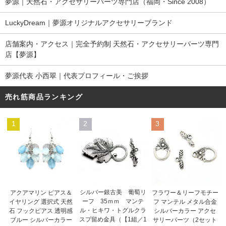
夢源｜天然石・アクセサリーパーツ専門店（福岡・Since 2008）
LuckyDream｜夢源オリジナルアクセサリーブランド
店舗案内・アクセス｜完全予約制 天然石・アクセサリーパーツ専門
店【夢源】
夢源代表 小西翠｜代表プロフィール・ご挨拶
売れ筋商品ランキング
1
2
3
シルバー銀古美 葡萄リ
アクアマリン ピアス＆
フラワー＆リーフモチー
ーフ 35ｍｍ マンテ
イヤリング 選択式 天然
フ マンテル メタル合金
ル・ヒキワ・トグルクラ
石 フックピアス 透明感
シルバーカラー アクセ
スプ留め金具（【1組／1
ブルー シルバーカラー
サリーパーツ（2セット