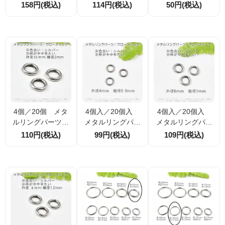
形 メタルリング
ングパーツ 外径1
グ ロジウムシル
158円(税込)
114円(税込)
50円(税込)
パーツ スクエア
5ｍｍ 内径12ｍｍ
バー 外径23ｍｍ
枠線 全長31mm
線径1.5ｍｍ（139
内径20ｍｍ線径1.8
（115567313 ）
190081）
ｍｍ／1個から（1
39222633）
4個／20個 メタ
4個入／20個入
4個入／20個入
ルリングパーツ｜
メタルリングパー
メタルリングパー
クローズリング
ツ｜クローズリン
ツ・クローズリン
110円(税込)
99円(税込)
109円(税込)
シルバー 外径10
グ シルバー 外
グ シルバー 外
ｍｍ線径2ｍｍ（1
径4ｍｍ線径0.9ｍ
径6ｍｍ線径1ｍｍ
39224632）
ｍ（139224958）
（139225197）