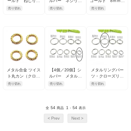
ールド ねじりツ
ルバー ネジリツ
ゴールド 8ｍｍ
イスト マルカ
イスト マルカ
ツイストねじり
売り切れ
売り切れ
売り切れ
ン オープンリン
ン オープンリン
マルカン オープ
グ 6mm（10671
グ 8mm（10671
ンリング（106747
0279）
1173）
970）
メタル合金 ツイス
【4個／20個】シ
メタルリングパー
ト丸カン（クロー
ルバー メタルリ
ツ・クローズリン
ズリング）10mm
ングパーツ 外径1
グ ロジウムシル
売り切れ
売り切れ
売り切れ
線径1.5mm ゴール
0ｍｍ 線径1ｍｍ
バー 外径21ｍｍ
ドカラー アクセサ
（139186566）
内径18ｍｍ 線径1.
リーパーツ ジョイ
5ｍｍ／1個から
ント用 10個／40個
（139220780）
54
1
54
全
商品
-
表示
割引
< Prev
Next >