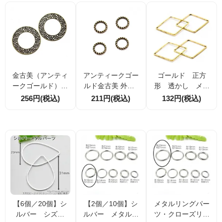
パーツ 4個／20個
割引あり
金古美（アンティ
アンティークゴー
ゴールド 正方
ークゴールド）透
ルド金古美 外径8
形 透かし メタ
かしメッシュ メ
ｍｍ線径1.2ｍｍ
ルリングパーツ
256円(税込)
211円(税込)
132円(税込)
タルリングパー
ツイストねじり メ
スクエア枠線 辺
ツ 50mm 2個／
タルリングパーツ
長20mm 4個／20
10個割引
4個／20個割引
個割引
【6個／20個】シ
【2個／10個】シ
メタルリングパー
ルバー シズク
ルバー メタルリ
ツ・クローズリン