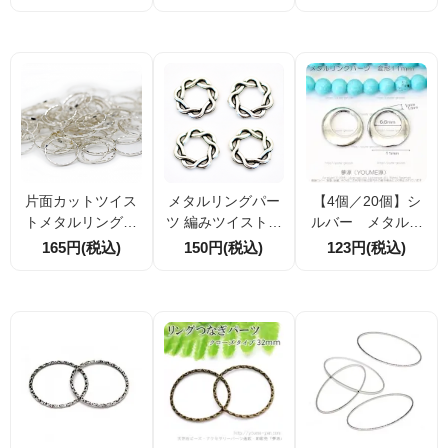
0mm カン付きメタ
5mm 線径1mm 丸
mm 線径1.2ｍ
ルリングパーツ 2
型つなぎ・中間パ
ｍ 10個入／40個
個／10個割引
ーツ 10個／40個割
入（161650223）
引
片面カットツイス
メタルリングパー
【4個／20個】シ
トメタルリングパ
ツ 編みツイストデ
ルバー メタルリ
ーツ シルバー 直径
ザイン 約15mm シ
ングパーツ 変
165円(税込)
150円(税込)
123円(税込)
16mm 枠線幅1mm
ルバー調 透かし風
形 11ｍｍ （931
つなぎ・中間パー
連結パーツ アクセ
89064）
ツ 10個／40個割引
サリー材料 4個／2
0個割引