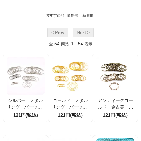
おすすめ順
価格順
新着順
< Prev
Next >
54
1
54
全
商品
-
表示
シルバー メタル
ゴールド メタル
アンティークゴー
リング パーツ 5
リング パーツ 5
ルド 金古美 メ
サイズ展開：14m
サイズ展開：14m
タルリング パー
121円(税込)
121円(税込)
121円(税込)
m・25mm・30m
m・25mm・30m
ツ 25mm・30m
m・40mm・50mm
m・40mm・50mm
m