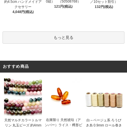
0組） （50508768）
約4.5cm ハンドメイドア
／10セット割引）
121円(税込)
クセサリー
132円(税込)
4,048円(税込)
もっと見る
おすすめ商品
在庫限り 天然琥珀（ア
天然マルチカラートルマ
白～ベージュ系 ろうび
ンバー）ライス・樽形ビ
リン 丸玉ビーズ 約4mm
き糸 0.9mm ロール巻き