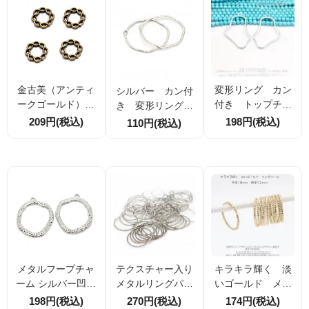
金古美（アンティ
変形リング カン
シルバー カン付
ークゴールド）編
付き トップチャ
き 変形リング
み編みツイスト メ
ーム 43ｍｍ 2
叩き込みデザイン4
209円(税込)
198円(税込)
110円(税込)
タルリングパーツ
個／20個入（1587
1ｍｍ 2個／20個
15mm 4個／20個
71251）
（158770967）
割引
メタルフープチャ
テクスチャー入り
キラキラ輝く 淡
ーム シルバー凹凸
メタルリングパー
いゴールド メタ
テクスチャ 約36×3
ツ シルバー 直径2
ルリングパーツ18
198円(税込)
270円(税込)
174円(税込)