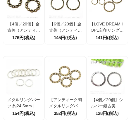
【4個／20個】金
【6個／20個】金
【LOVE DREAM H
古美（アンティー
古美（アンティー
OPE刻印リングパ
クゴールド） ね
クゴールド） メ
ーツ】アンティー
176円(税込)
145円(税込)
141円(税込)
じり編みあみ メ
タルリングパー
ク調 英字メタルリ
タルリングパー
ツ ツイスト 25
ング フープ 小19.5
ツ 20mm（1028
mm（10283153
mm／大35mm サ
23822）
6）
イズ選択可
メタルリングパー
【アンティーク調
【4個／20個】シ
ツ 約24.5mm｜シ
メタルリングパー
ルバー銀古美 メ
ンプル丸型フー
ツ 直径21.5mm】
タルリングパー
154円(税込)
352円(税込)
128円(税込)
プ・接続リング｜
ハンマー叩き風 ド
ツ 片面英文字メ
アクセサリーパー
ットデザイン 丸フ
ッセージ 34mm
ツ 2個／10個割引
ープチャーム 接続
（102970690）