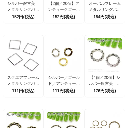
シルバー銀古美
【2個／20個】ア
オーバルフレーム
メタルリングパー
ンティークゴール
メタルリングパー
ツ ギザギザ波線
ド金古美 メタル
ツ シルバー 約40×
152円(税込)
152円(税込)
154円(税込)
モチーフ32mm 2
リングパーツ ギ
20mm 枠線幅2mm
個/10個（6048740
ザギザ波線モチー
つなぎ・中間パー
1）
フ 32mm （604
ツ 2個／10個割
87607）
引
スクエアフレーム
シルバー／ゴール
【4個／20個】シ
メタルリングパー
ド／アンティーク
ルバー銀古美 メ
ツ シルバー 約16m
ゴールド ツイスト
タルリングパー
111円(税込)
111円(税込)
176円(税込)
m 枠線幅2mm つ
ねじり メタルリン
ツ ねじりあみ編
なぎ・中間パーツ
グパーツ10ｍｍ 10
み 20mm（1028
4個／20個割引
個／40個
23565）