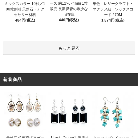
ーズ 約12×6×4mm 1粒
ミックスカラー 10粒／1
単色｜レザークラフト・
販売 長期保管の希少な
00粒割引 天然石・アク
マクラメ紐・ワックスコ
旧在庫
セサリー材料
ード 270M
440円(税込)
484円(税込)
1,874円(税込)
もっと見る
新着商品
【LuckyDream】厳選オ
天然石 竹葉模様アゲー
ターコイズ× イエロージ