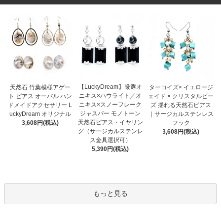
【LuckyDream】厳選オ
天然石 竹葉模様アゲー
ターコイズ× イエロージ
ニキス×ハウライト／オ
ト ピアス オーバル ハン
ェイド × クリスタルビー
ニキス×スノーフレーク
ドメイドアクセサリー L
ズ 揺れる天然石ピアス
ジャスパー モノトーン
uckyDream オリジナル
｜サージカルステンレス
天然石ピアス・イヤリン
3,608円(税込)
フック
グ（サージカルステンレ
3,608円(税込)
ス金具選択可）
5,390円(税込)
もっと見る