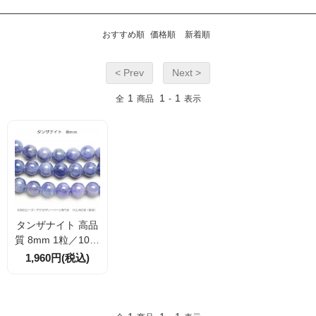
おすすめ順
価格順
新着順
< Prev
Next >
1
1
1
全
商品
-
表示
タンザナイト 高品
質 8mm 1粒／10粒
入（86921468）
1,960円(税込)