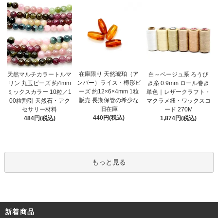
在庫限り 天然琥珀（ア
天然マルチカラートルマ
白～ベージュ系 ろうび
ンバー）ライス・樽形ビ
リン 丸玉ビーズ 約4mm
き糸 0.9mm ロール巻き
ーズ 約12×6×4mm 1粒
ミックスカラー 10粒／1
単色｜レザークラフト・
販売 長期保管の希少な
00粒割引 天然石・アク
マクラメ紐・ワックスコ
旧在庫
セサリー材料
ード 270M
440円(税込)
484円(税込)
1,874円(税込)
もっと見る
新着商品