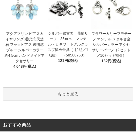
シルバー銀古美 葡萄リ
アクアマリン ピアス＆
フラワー＆リーフモチー
ーフ 35ｍｍ マンテ
イヤリング 選択式 天然
フ マンテル メタル合金
ル・ヒキワ・トグルクラ
石 フックピアス 透明感
シルバーカラー アクセ
スプ留め金具（【1組／1
ブルー シルバーカラー
サリーパーツ（2セット
0組） （50508768）
約4.5cm ハンドメイドア
／10セット割引）
121円(税込)
クセサリー
132円(税込)
4,048円(税込)
もっと見る
おすすめ商品