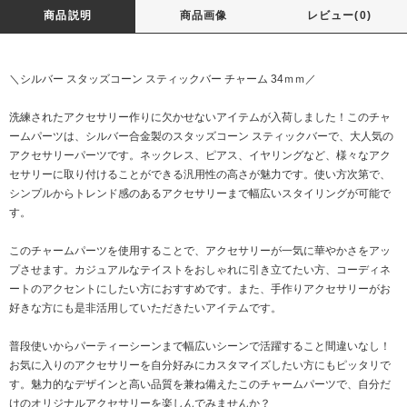
商品説明
商品画像
レビュー(0)
＼シルバー スタッズコーン スティックバー チャーム 34ｍｍ／
洗練されたアクセサリー作りに欠かせないアイテムが入荷しました！このチャ
ームパーツは、シルバー合金製のスタッズコーン スティックバーで、大人気の
アクセサリーパーツです。ネックレス、ピアス、イヤリングなど、様々なアク
セサリーに取り付けることができる汎用性の高さが魅力です。使い方次第で、
シンプルからトレンド感のあるアクセサリーまで幅広いスタイリングが可能で
す。
このチャームパーツを使用することで、アクセサリーが一気に華やかさをアッ
プさせます。カジュアルなテイストをおしゃれに引き立てたい方、コーディネ
ートのアクセントにしたい方におすすめです。また、手作りアクセサリーがお
好きな方にも是非活用していただきたいアイテムです。
普段使いからパーティーシーンまで幅広いシーンで活躍すること間違いなし！
お気に入りのアクセサリーを自分好みにカスタマイズしたい方にもピッタリで
す。魅力的なデザインと高い品質を兼ね備えたこのチャームパーツで、自分だ
けのオリジナルアクセサリーを楽しんでみませんか？