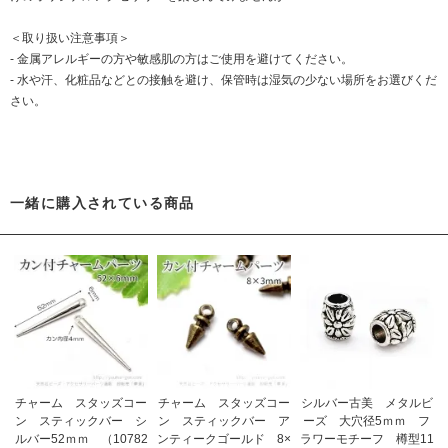
＜取り扱い注意事項＞
- 金属アレルギーの方や敏感肌の方はご使用を避けてください。
- 水や汗、化粧品などとの接触を避け、保管時は湿気の少ない場所をお選びくだ
さい。
一緒に購入されている商品
チャーム スタッズコー
チャーム スタッズコー
シルバー古美 メタルビ
ン スティックバー シ
ン スティックバー ア
ーズ 大穴径5ｍｍ フ
ルバー52ｍｍ （10782
ンティークゴールド 8×
ラワーモチーフ 樽型11