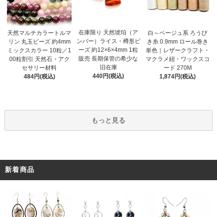
在庫限り 天然琥珀（ア
天然マルチカラートルマ
白～ベージュ系 ろうび
ンバー）ライス・樽形ビ
リン 丸玉ビーズ 約4mm
き糸 0.9mm ロール巻き
ーズ 約12×6×4mm 1粒
ミックスカラー 10粒／1
単色｜レザークラフト・
販売 長期保管の希少な
00粒割引 天然石・アク
マクラメ紐・ワックスコ
旧在庫
セサリー材料
ード 270M
440円(税込)
484円(税込)
1,874円(税込)
もっと見る
新着商品