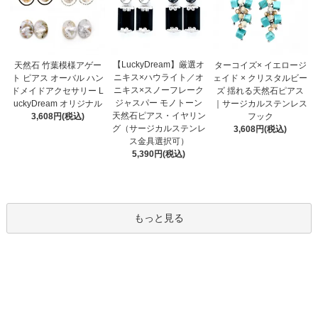
【LuckyDream】厳選オ
天然石 竹葉模様アゲー
ターコイズ× イエロージ
ニキス×ハウライト／オ
ト ピアス オーバル ハン
ェイド × クリスタルビー
ニキス×スノーフレーク
ドメイドアクセサリー L
ズ 揺れる天然石ピアス
ジャスパー モノトーン
uckyDream オリジナル
｜サージカルステンレス
天然石ピアス・イヤリン
3,608円(税込)
フック
グ（サージカルステンレ
3,608円(税込)
ス金具選択可）
5,390円(税込)
もっと見る