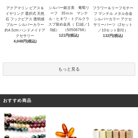
シルバー銀古美 葡萄リ
アクアマリン ピアス＆
フラワー＆リーフモチー
ーフ 35ｍｍ マンテ
イヤリング 選択式 天然
フ マンテル メタル合金
ル・ヒキワ・トグルクラ
石 フックピアス 透明感
シルバーカラー アクセ
スプ留め金具（【1組／1
ブルー シルバーカラー
サリーパーツ（2セット
0組） （50508768）
約4.5cm ハンドメイドア
／10セット割引）
121円(税込)
クセサリー
132円(税込)
4,048円(税込)
もっと見る
おすすめ商品