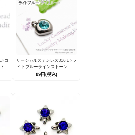
L×コ
サージカルステンレス316Ｌ×ラ
ート型
イトブルーラインストーン ハ
8ｍｍ
ート型トップチャームパーツ9×
89円(税込)
8ｍｍ（87024359)