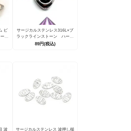
ム ピ
サージカルステンレス316L×ブ
トーン
ラックラインストーン ハート
ーパー
型トップチャームパーツ9×8ｍ
89円(税込)
ｍ／1個から（107203610）
目 波
サージカルステンレス 波押し槌