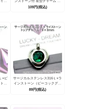
ライン
ンストーン付 星型チャーム ア
カン内
クセサリーパーツ 全長9.3ｍｍ
109円(税込)
ツ 1
1個／10個割引
Ｌ×ピ
サージカルステンレス316Ｌ×ラ
ート型
インストーン（ピーコックグリ
024
ーン）ハート型トップチャーム
89円(税込)
パーツ（87024858)