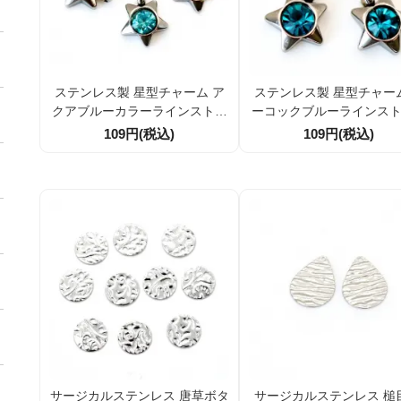
ステンレス製 星型チャーム ア
ステンレス製 星型チャー
クアブルーカラーラインストー
ーコックブルーラインス
ン付き 9.3mm アクセサリーパ
付き 9.3mm アクセサリ
109円(税込)
109円(税込)
ーツ 1個／10個割引
ツ 1個／10個割引
サージカルステンレス 唐草ボタ
サージカルステンレス 槌