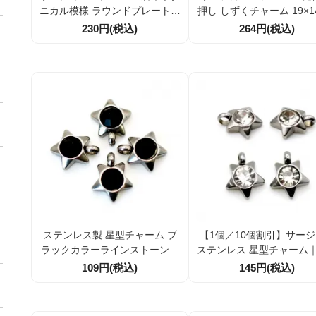
ニカル模様 ラウンドプレートチ
押し しずくチャーム 19×1
ャーム 8mm｜可愛いアクセサ
｜ドロップチャーム アク
230円(税込)
264円(税込)
リーパーツ ピアスパーツ
ーパーツ
ステンレス製 星型チャーム ブ
【1個／10個割引】サー
ラックカラーラインストーン付
ステンレス 星型チャーム
き 9.3mm アクセサリーパーツ
アラインストーン付き｜
109円(税込)
145円(税込)
1個／10個割引
レルギー対応アクセサリ
ツ