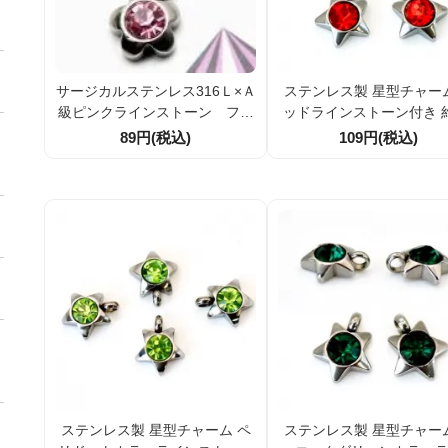
サージカルステンレス316Ｌ×Ａ
ステンレス製 星型チャー
級ピンクラインストーン フラ
ッドラインストーン付き 約
ワーモチーフトップチャームパ
mm カン内径2.5mm ア
89円(税込)
109円(税込)
ーツ9×8ｍｍ（87024556)
リーパーツ 1個／10個
ステンレス製 星型チャーム ペ
ステンレス製 星型チャー