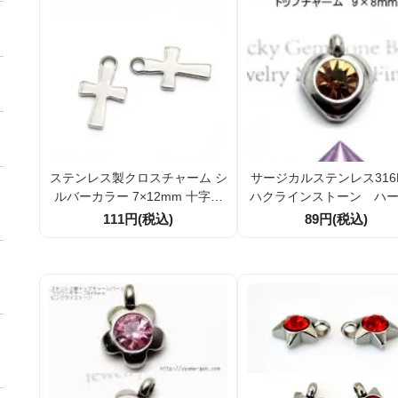
ステンレス製クロスチャーム シ
サージカルステンレス316
ルバーカラー 7×12mm 十字架
ハクラインストーン ハ
チャーム 2個セット／10個セッ
トップチャームパーツ9×
111円(税込)
89円(税込)
ト割引あり アクセサリーパーツ
（87024313）