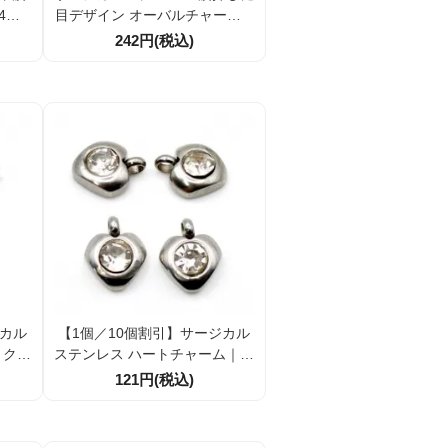
4mm
目デザイン オーバルチャーム 1
セサリ
3×8mm｜ピアス・ネックレス
242円(税込)
用 アクセサリーパーツ
ジカル
【1個／10個割引】サージカル
｜クリ
ステンレス ハートチャーム｜ク
金属ア
リアラインストーン付き｜金属
121円(税込)
ーパー
アレルギー対応アクセサリーパ
ーツ