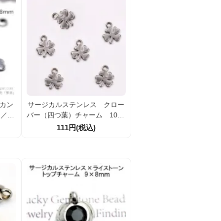
 カン
サージカルステンレス クロー
ツ／フ
バー（四つ葉）チャーム 10×8
101
ｍｍ（2個入／20個入）
111円(税込)