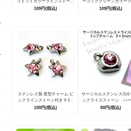
リドットカラーラインストーン
ーコックグリーンカラー
付き 約9.3mm カン内径2.5mm
ストーン付き 約9.3mm 
109円(税込)
109円(税込)
アクセサリーパーツ 1個／10個
径2.5mm アクセサリーパー
割引
個／10個割引
ステンレス製 星型チャーム ピ
サージカルステンレス316
ンクラインストーン付き 9.3m
ンクライスストーン ハ
m アクセサリーパーツ 1個／10
トップチャームパーツ（87
109円(税込)
89円(税込)
個割引
841）