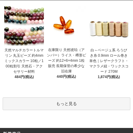
在庫限り 天然琥珀（ア
天然マルチカラートルマ
白～ベージュ系 ろうび
ンバー）ライス・樽形ビ
リン 丸玉ビーズ 約4mm
き糸 0.9mm ロール巻き
ーズ 約12×6×4mm 1粒
ミックスカラー 10粒／1
単色｜レザークラフト・
販売 長期保管の希少な
00粒割引 天然石・アク
マクラメ紐・ワックスコ
旧在庫
セサリー材料
ード 270M
440円(税込)
484円(税込)
1,874円(税込)
もっと見る