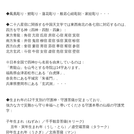
◆鳳凰彫り・鯉彫り・蓮花彫り・般若心経彫刻・家紋彫り・・・
◆二十八星宿に関係する中国天文学では東西南北の各七宿に対応するのは、
四方を守る神（四神・四獣・四象）：
東方青龍：角宿 亢宿 氐宿 房宿 心宿 尾宿 箕宿
南方朱雀：井宿 鬼宿 柳宿 星宿 張宿 翼宿 軫宿
西方白虎：奎宿 婁宿 胃宿 昴宿 畢宿 觜宿 参宿
北方玄武：斗宿 牛宿 女宿 虚宿 危宿 室宿 壁宿
※日本全国で四神から名前を由来しているのは：
「靑龍山」を山号とする寺院は14宇あります。
福島県会津若松市にある「白虎隊」、
奈良市にある平城宮「朱雀門」、
兵庫県豊岡市にある「玄武洞」・・・
◆生まれ年の12干支別の守護神・守護菩薩が定まっており、
強力な力で災難から守り幸福へと導いてくださる守護本尊の仏様の守護梵
字：
子年生まれ（ねずみ）／千手観音菩薩(キリーク)
丑年・寅年生まれ年（うし・とら）／虚空蔵菩薩（タラーク）
卯年生まれ年（うさぎ）／文殊菩薩（マン）