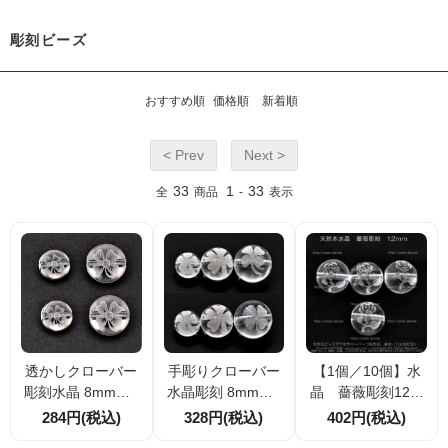
彫刻ビーズ
おすすめ順
価格順
新着順
< Prev
Next >
33
1
33
全
商品
-
表示
透かしクローバー
手彫りクローバー
【1個／10個】水
彫刻水晶 8mm・1
水晶彫刻 8mm・1
晶 薔薇彫刻12ｍ
0mm 1粒販売／1
0mm・12mm 1
ｍ 切り抜き透か
284円(税込)
328円(税込)
402円(税込)
0粒割引 幸運を呼
粒販売／10粒割
し彫刻（8300121