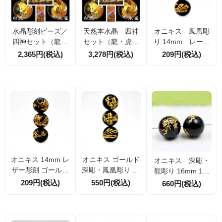
水晶彫刻ビーズ／
天然本水晶 四神
オニキス 鳳凰彫
四神セット（龍・
セット（龍・虎・
り 14mm レーザ
虎・朱雀・玄武）
朱雀・玄武）ゴー
ー彫りゴールド
2,365円(税込)
3,278円(税込)
209円(税込)
ゴールド手彫りビ
ルド手彫りビーズ1
ーズ14mm（4154
6mm（4154255
2421）
5）
オニキス 14mm レ
オニキス ゴールド
オニキス 深彫・
ザー彫刻 ゴールド
深彫・鳳凰彫り 14
龍彫り 16mm 1粒
龍彫り 1粒販売／
mm 1粒販売／2
～（144036773）
209円(税込)
550円(税込)
660円(税込)
2粒割引 金運・守
粒割引 高級感あ
護・成功運の象徴
る金彫刻天然石ビ
ビーズ
ーズ