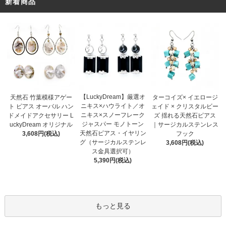
新着商品
【LuckyDream】厳選オ
天然石 竹葉模様アゲー
ターコイズ× イエロージ
ニキス×ハウライト／オ
ト ピアス オーバル ハン
ェイド × クリスタルビー
ニキス×スノーフレーク
ドメイドアクセサリー L
ズ 揺れる天然石ピアス
ジャスパー モノトーン
uckyDream オリジナル
｜サージカルステンレス
天然石ピアス・イヤリン
3,608円(税込)
フック
グ（サージカルステンレ
3,608円(税込)
ス金具選択可）
5,390円(税込)
もっと見る