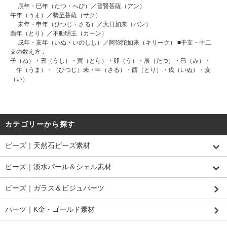
辰年・巳年（たつ・へび）／普賢菩薩（アン）
午年（うま）／勢至菩薩（サク）
未年・申年（ひつじ・さる）／大日如来（バン）
酉年（とり）／不動明王（カーン）
戌年・亥年（いぬ・いのしし）／阿弥陀如来（キリーク） ■干支・十二
支の数え方：
子（ね）・丑（うし）・寅（とら）・卯（う）・辰（たつ）・巳（み）・
午（うま）・（ひつじ）未・申（さる）・酉（とり）・戌（いぬ）・亥
（い）
カテゴリーから探す
ビーズ｜天然石ビーズ素材
ビーズ｜淡水パール＆シェル素材
ビーズ｜ガラス＆ビジュパーツ
パーツ｜K金・ゴールド素材