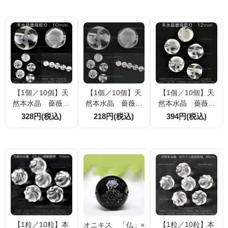
ぶ四つ葉モチーフ
引 幸運を呼ぶ四
3）
天然石ビーズ
つ葉モチーフ天然
石ビーズ
【1個／10個】天
【1個／10個】天
【1個／10個】天
然本水晶 薔薇彫
然本水晶 薔薇彫
然本水晶 薔薇彫
刻10ｍｍ 立体手
刻8ｍｍ 立体深彫
刻12ｍｍ 手彫り
328円(税込)
218円(税込)
394円(税込)
彫り深彫り（8300
り（83002112）
立体深彫り（8300
1934）
2302）
【1粒／10粒】本
【1粒／10粒】本
オニキス 「仏」×