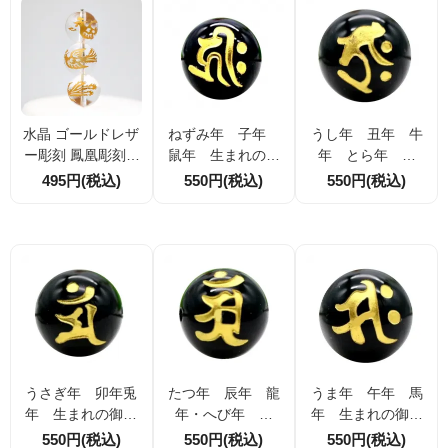
水晶 ゴールドレザ
ねずみ年 子年
うし年 丑年 牛
ー彫刻 鳳凰彫刻 1
鼠年 生まれの御
年 とら年 寅
4mm 1粒販売／2
守り本尊・守護菩
年 虎年 生まれ
495円(税込)
550円(税込)
550円(税込)
粒割引 開運・繁
薩【千手観音菩
の御守り本尊・守
栄を象徴する高級
薩】 守護梵字【キ
護菩薩【虚空蔵菩
天然石ビーズ
リーク】 オニキス
薩】 守護梵字【タ
手彫り・深彫り・
ラーク】 オニキス
ゴールド金塗（12
手彫り・深彫り・
ｍｍ・14ｍｍ）
ゴールド金塗（12
ｍｍ・14ｍｍ）
うさぎ年 卯年兎
たつ年 辰年 龍
うま年 午年 馬
年 生まれの御守
年・へび年 巳
年 生まれの御守
り本尊・守護菩薩
年 蛇年 生まれ
り本尊・守護菩薩
550円(税込)
550円(税込)
550円(税込)