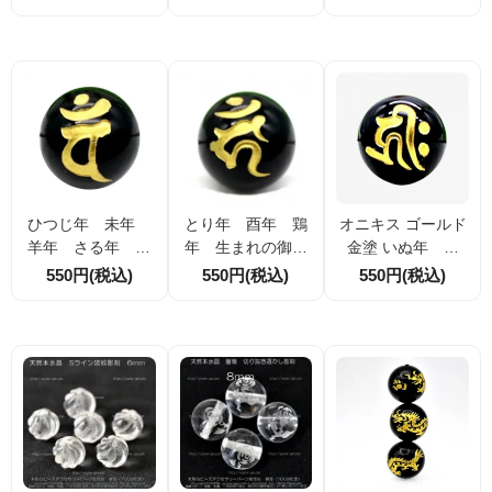
【文殊菩薩】 守護
の御守り本尊・守
【勢至菩薩】 守護
梵字【マン】 オニ
護菩薩【普賢菩
梵字【サク】 オニ
キス 手彫り・深彫
薩】 守護梵字【ア
キス 手彫り・深彫
り・ゴールド金塗
ン】 オニキス 手彫
り・ゴールド金塗
（12ｍｍ・14ｍ
り・深彫り・ゴー
（12ｍｍ・14ｍ
ｍ）
ルド金塗（12ｍ
ｍ）166397781
ｍ・14ｍｍ）
ひつじ年 未年
とり年 酉年 鶏
オニキス ゴールド
羊年 さる年 申
年 生まれの御守
金塗 いぬ年 戌
年 猿年 生まれ
り本尊・守護菩薩
年 犬年・いのし
550円(税込)
550円(税込)
550円(税込)
の御守り本尊・守
【不動明王】 守護
し年 亥年 猪
護菩薩【大日如
梵字【カーン】 オ
年 生まれの御守
来】 守護梵字【バ
ニキス 手彫り・深
り本尊・守護菩薩
ン】 オニキス 手彫
彫り・ゴールド金
【阿弥陀如来】 守
り・深彫り・ゴー
塗（12ｍｍ・14ｍ
護梵字【キリー
ルド金塗（12ｍ
ｍ.16ｍｍ）
ク】 手彫り・深彫
ｍ・14ｍｍ）
り（12ｍｍ・14ｍ
ｍ）