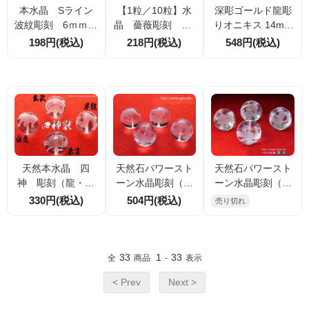
本水晶 Sライン
【1粒／10粒】水
深彫ゴールド龍彫
波紋彫刻 6ｍｍ
晶 薔薇彫刻 8m
りオニキス 14mm
2粒／10粒／40
m 切り抜き透か
1粒販売／2粒割
198円(税込)
218円(税込)
548円(税込)
粒 （24143139）
し彫刻（2650858
引 金運・成功
2）
運・守護の象徴ビ
ーズ
天然本水晶 四
天然石パワースト
天然石パワースト
神 彫刻（龍・朱
ーン水晶彫刻（四
ーン水晶彫刻（四
雀・白虎・玄武）1
神彫刻）粒売り14
神彫刻）バラ売り,
330円(税込)
504円(税込)
売り切れ
0mm（2650900
mm
セット売り12mm
3）
【83704379】
33
1
33
全
商品
-
表示
< Prev
Next >