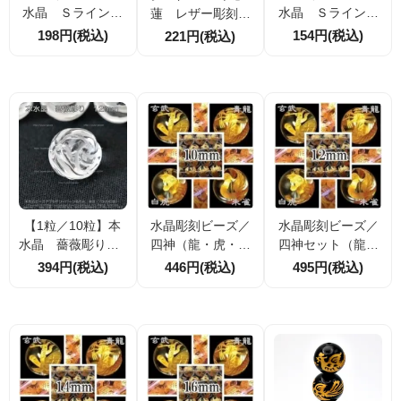
水晶 Ｓライン波
水晶 Ｓライン波
蓮 レザー彫刻ビ
紋彫刻 10ｍｍ
紋彫刻 8ｍｍ（1
ーズ シルバー彫
198円(税込)
154円(税込)
221円(税込)
（83002674）
75586645）
刻 10ｍｍ
【1粒／10粒】本
水晶彫刻ビーズ／
水晶彫刻ビーズ／
水晶 薔薇彫り 1
四神（龍・虎・朱
四神セット（龍・
2ｍｍ（17572467
雀・玄武）ゴール
虎・朱雀・玄武）
394円(税込)
446円(税込)
495円(税込)
9）
ド手彫りビーズ10
ゴールド手彫りビ
ｍｍ
ーズ12ｍｍ（4153
4027）