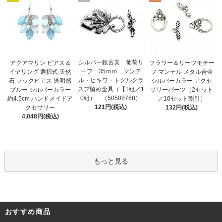
シルバー銀古美 葡萄リ
アクアマリン ピアス＆
フラワー＆リーフモチー
ーフ 35ｍｍ マンテ
イヤリング 選択式 天然
フ マンテル メタル合金
ル・ヒキワ・トグルクラ
石 フックピアス 透明感
シルバーカラー アクセ
スプ留め金具（【1組／1
ブルー シルバーカラー
サリーパーツ（2セット
0組） （50508768）
約4.5cm ハンドメイドア
／10セット割引）
121円(税込)
クセサリー
132円(税込)
4,048円(税込)
もっと見る
おすすめ商品