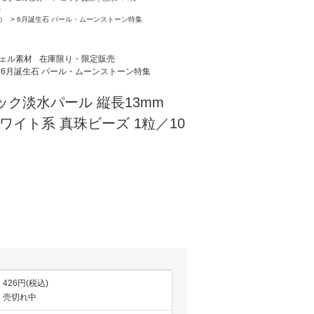
売
月）
>
6月誕生石 パール・ムーンストーン特集
ェル素材
在庫限り・限定販売
6月誕生石 パール・ムーンストーン特集
ック淡水パール 縦長13mm
ホワイト系 真珠ビーズ 1粒／10
426円(税込)
売切れ中