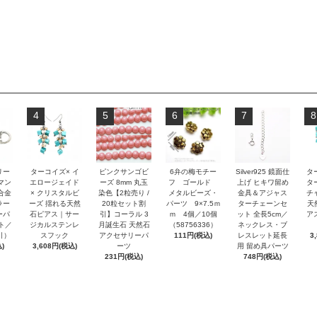
4
5
6
7
8
リー
ターコイズ× イ
ピンクサンゴビ
6弁の梅モチー
Silver925 鏡面仕
タ
マン
エロージェイド
ーズ 8mm 丸玉
フ ゴールド
上げ ヒキワ留め
タ
合金
× クリスタルビ
染色【2粒売り /
メタルビーズ・
金具＆アジャス
チ
ラー
ーズ 揺れる天然
20粒セット割
パーツ 9×7.5ｍ
ターチェーンセ
天
ーパ
石ピアス｜サー
引】コーラル 3
ｍ 4個／10個
ット 全長5cm／
アス
ト／
ジカルステンレ
月誕生石 天然石
（58756336）
ネックレス・ブ
引）
スフック
アクセサリーパ
111円(税込)
レスレット延長
3
)
3,608円(税込)
ーツ
用 留め具パーツ
231円(税込)
748円(税込)