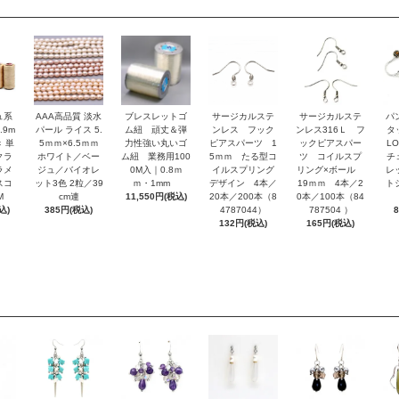
ュ系
AAA高品質 淡水
ブレスレットゴ
サージカルステ
サージカルステ
パ
.9m
パール ライス 5.
ム紐 頑丈＆弾
ンレス フック
ンレス316Ｌ フ
タ
 単
5ｍｍ×6.5ｍｍ
力性強い丸いゴ
ピアスパーツ 1
ックピアスパー
L
クラ
ホワイト／ベー
ム紐 業務用100
5ｍｍ たる型コ
ツ コイルスプ
チ
ラメ
ジュ／バイオレ
0M入｜0.8ｍ
イルスプリング
リング×ボール
レ
スコ
ット3色 2粒／39
ｍ・1mm
デザイン 4本／
19ｍｍ 4本／2
ト
M
cm連
11,550円(税込)
20本／200本（8
0本／100本（84
込)
385円(税込)
4787044）
787504 ）
132円(税込)
165円(税込)