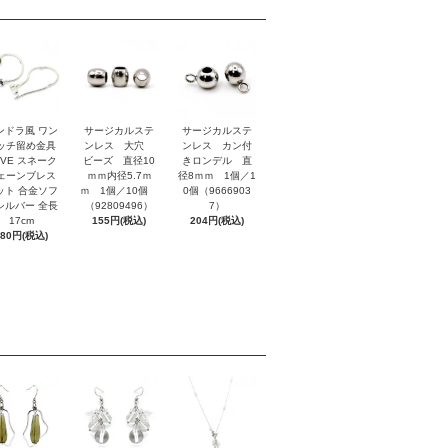
ンドラ風 ワン
サージカルステ
サージカルステ
ッチ留め金具
ンレス 大穴
ンレス カン付
OVE スネーク
ビーズ 直径10
きロンデル 直
ェーンブレス
ｍｍ内径5.7ｍ
径8ｍｍ 1個／1
ット 合金ソフ
ｍ 1個／10個
0個（9666903
シルバー 全長
（92809496）
7）
17cm
155円(税込)
204円(税込)
880円(税込)