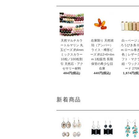
天然マルチカラ
在庫限り 天然琥
白～ベージ
ートルマリン 丸
珀（アンバー）
ろうびき糸 0
玉ビーズ 約4mm
ライス・樽形ビ
m ロール巻き
ミックスカラー
ーズ 約12×6×4m
色｜レザー
10粒／100粒割
m 1粒販売 長期
フト・マク
引 天然石・アク
保管の希少な旧
紐・ワック
セサリー材料
在庫
ード 270
484円(税込)
440円(税込)
1,874円(税
新着商品