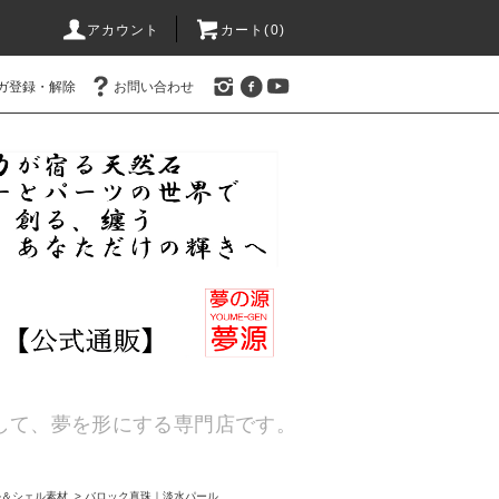
アカウント
カート(
0
)
ガ登録・解除
お問い合わせ
通して、夢を形にする専門店です。
ル＆シェル素材
>
バロック真珠｜淡水パール