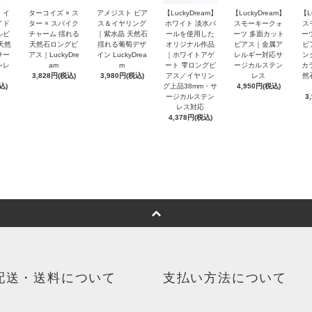
 イ
ターコイズ × ス
アメジスト ピア
【LuckyDream】
【LuckyDream】
【L
イド
ター × スパイク
ス＆イヤリング
ホワイト 淡水パ
スモーキークォ
ス
ルビ
チャーム 揺れる
｜紫水晶 天然石
ールを使用した
ーツ 多面カット
ー
天然
天然石ロングピ
揺れる葡萄デザ
オリジナル作品
ピアス｜金属ア
ピ
サー
アス｜LuckyDre
イン LuckyDrea
｜ホワイトアゲ
レルギー対応サ
ン
ンレ
am
m
ート 雫ロングピ
ージカルステン
カ
3,828円(税込)
3,980円(税込)
アス／イヤリン
レス
然
込)
グ上品38mm・サ
4,950円(税込)
ージカルステン
3
レス対応
4,378円(税込)
配送・送料について
支払い方法について