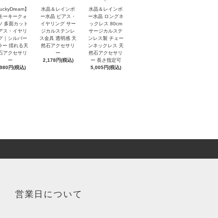
uckyDream】
水晶＆レインボ
水晶＆レインボ
モーキークォ
ー水晶 ピアス・
ー水晶 ロングネ
ツ 多面カット
イヤリング サー
ックレス 80cm
アス・イヤリ
ジカルステンレ
サージカルステ
グ｜シルバー
ス金具 透明感 天
ンレス製 チェー
ラー 揺れる天
然石アクセサリ
ンネックレス 天
石アクセサリ
ー
然石アクセサリ
ー
2,178円(税込)
ー 長さ指定可
,980円(税込)
5,005円(税込)
営業日について