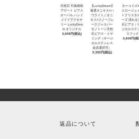
天然石 竹葉模様
【LuckyDream】
ターコイズ×
アゲート ピアス
厳選オニキス×ハ
エロージェ
オーバル ハンド
ウライト／オニ
× クリスタ
メイドアクセサ
キス×スノーフレ
ーズ 揺れる
リー LuckyDrea
ークジャスパー
石ピアス｜
m オリジナル
モノトーン天然
ジカルステ
3,608円(税込)
石ピアス・イヤ
スフック
リング（サージ
3,608円(税
カルステンレス
金具選択可）
5,390円(税込)
返品について