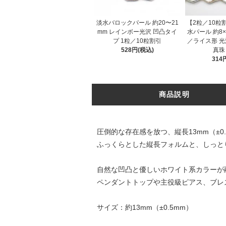
淡水バロックパール 約20〜21
【2粒／10粒
mm レインボー光沢 凹凸タイ
水パール 約8×
プ 1粒／10粒割引
／ライス形 光
528円(税込)
真珠
314
商品説明
圧倒的な存在感を放つ、縦長13mm（±0
ふっくらとした縦長フォルムと、しっと
自然な凹凸と優しいホワイト系カラーが
ペンダントトップや主役級ピアス、ブレ
サイズ：約13mm（±0.5mm）