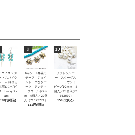
9
10
ーコイズ × ス
6かン 6弁花モ
ソフトシルバ
ー × スパイク
チーフ ジョイ
ー スターダス
ャーム 揺れる
ント つなぎパ
ト ラウンド
然石ロングピ
ーツ アンティ
ビーズ10ｍｍ 4
｜LuckyDre
ークゴールド9ｍ
個入／20個入(72
am
ｍ 4個入／20個
352692)
,828円(税込)
入（71492771）
158円(税込)
111円(税込)