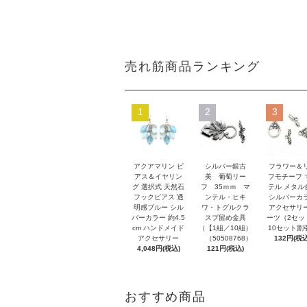
売れ筋商品ランキング
1
2
3
アクアマリン ピ
シルバー銀古
フラワー＆
アス＆イヤリン
美 葡萄リー
フモチーフ 
グ 選択式 天然石
フ 35ｍｍ マ
テル メタル
フックピアス 透
ンテル・ヒキ
シルバーカ
明感ブルー シル
ワ・トグルクラ
アクセサリ
バーカラー 約4.5
スプ留め金具
ーツ（2セッ
cm ハンドメイド
（【1組／10組）
10セット割
アクセサリー
（50508768）
132円(税込
4,048円(税込)
121円(税込)
おすすめ商品