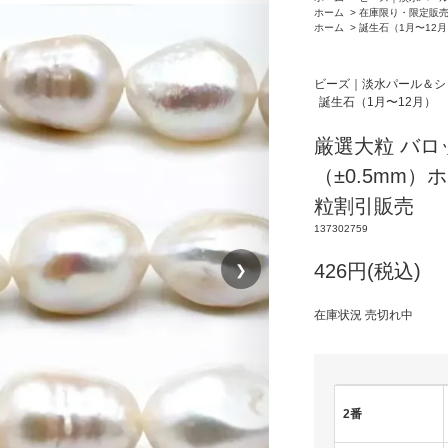
ホーム
>
在庫限り・限定販
ホーム
>
誕生石（1月〜12
ビーズ｜淡水パール＆シ
誕生石（1月〜12月）
厳選大粒 バロ
（±0.5mm）
粒割引販売
137302759
❯
426円(税込)
在庫状況 売切れ中
2番