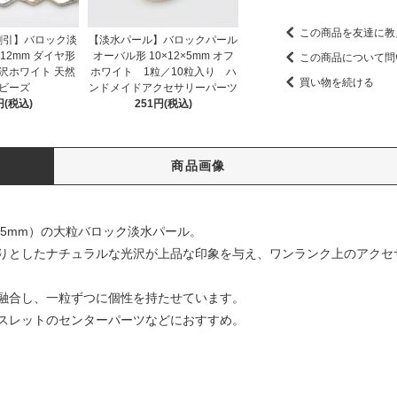
この商品を友達に教
割引】バロック淡
【淡水パール】バロックパール
12mm ダイヤ形
オーバル形 10×12×5mm オフ
この商品について問
沢ホワイト 天然
ホワイト 1粒／10粒入り ハ
買い物を続ける
ビーズ
ンドメイドアクセサリーパーツ
円(税込)
251円(税込)
商品画像
.5mm）の大粒バロック淡水パール。
りとしたナチュラルな光沢が上品な印象を与え、ワンランク上のアクセ
融合し、一粒ずつに個性を持たせています。
スレットのセンターパーツなどにおすすめ。