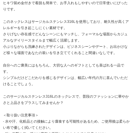
ヒキワ留め金付きで着脱も簡単で、お手入れもしやすいので日常使いにぴった
りです。
このネックレスはサージカルステンレス316Lを使用しており、耐久性が高くア
レルギーを引き起こしにくい素材です。
さりげない存在感でどんなシーンにもマッチし、フォーマルな場面からカジュ
アルなデイリースタイルまで幅広く活躍します。
小ぶりながらも洗練されたデザインは、ビジネスシーンやデート、お出かけな
ど様々な場面であなたの装いを引き立ててくれること間違いなしです。
自分へのご褒美にはもちろん、大切な人へのギフトとしても喜ばれる一品で
す。
シンプルだけどこだわりを感じるデザインは、幅広い年代の方に喜んでいただ
けることでしょう。
このサージカルステンレス316Lのネックレスで、普段のファッションに華やか
さと上品さをプラスしてみませんか？
＜取り扱い注意事項＞
- 水や汗、化粧品との接触により腐食する可能性があるため、ご使用後は柔らか
い布で優しく拭いてください。