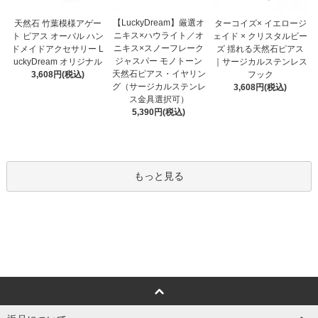
【LuckyDream】厳選オ
天然石 竹葉模様アゲー
ターコイズ× イエロージ
ニキス×ハウライト／オ
ト ピアス オーバル ハン
ェイド × クリスタルビー
ニキス×スノーフレーク
ドメイドアクセサリー L
ズ 揺れる天然石ピアス
ジャスパー モノトーン
uckyDream オリジナル
｜サージカルステンレス
天然石ピアス・イヤリン
3,608円(税込)
フック
グ（サージカルステンレ
3,608円(税込)
ス金具選択可）
5,390円(税込)
もっと見る