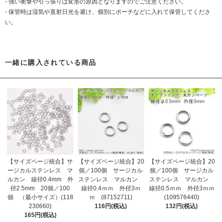
- 強い衝撃や引っ張りは変形の原因となりますのでご注意ください。
- 保管時は湿気や直射日光を避け、個別にポーチなどに入れて保管してくださ
い。
一緒に購入されている商品
【サイズページ統合】サ
【サイズページ統合】20
【サイズページ統合】20
ージカルステンレス マ
個／100個 サージカル
個／100個 サージカル
ルカン 線径0.4mm 外
ステンレス マルカン
ステンレス マルカン
径2.5mm 20個／100
線径0.4ｍｍ 外径3ｍ
線径0.5ｍｍ 外径3ｍｍ
個 （最小サイズ）(118
ｍ (87152711)
(109576440)
230660)
116円(税込)
132円(税込)
165円(税込)