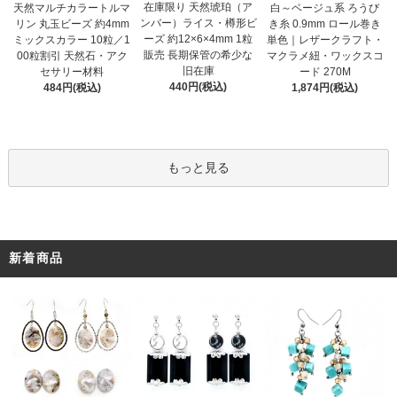
在庫限り 天然琥珀（ア
天然マルチカラートルマ
白～ベージュ系 ろうび
ンバー）ライス・樽形ビ
リン 丸玉ビーズ 約4mm
き糸 0.9mm ロール巻き
ーズ 約12×6×4mm 1粒
ミックスカラー 10粒／1
単色｜レザークラフト・
販売 長期保管の希少な
00粒割引 天然石・アク
マクラメ紐・ワックスコ
旧在庫
セサリー材料
ード 270M
440円(税込)
484円(税込)
1,874円(税込)
もっと見る
新着商品