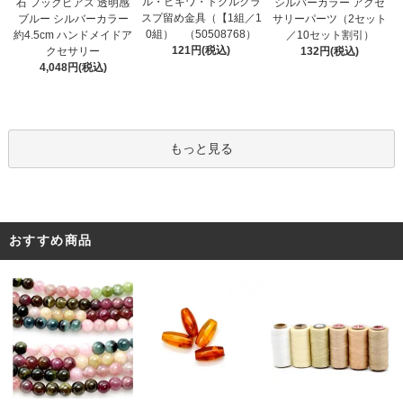
ル・ヒキワ・トグルクラ
石 フックピアス 透明感
シルバーカラー アクセ
スプ留め金具（【1組／1
ブルー シルバーカラー
サリーパーツ（2セット
0組） （50508768）
約4.5cm ハンドメイドア
／10セット割引）
121円(税込)
クセサリー
132円(税込)
4,048円(税込)
もっと見る
おすすめ商品