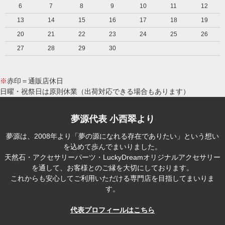
6
7
8
9
10
11
12
13
14
15
16
17
18
19
20
21
22
23
24
25
26
27
28
29
30
※
赤印＝通販店休日
日曜・祝祭日は原則休業（出荷対応できる場合もあります）
夢源代表 小西翠より
夢源は、2008年より「夢の源になれる存在でありたい」という想い
を込めて歩んでまいりました。
天然石・アクセサリーパーツ・LuckyDreamオリジナルアクセサリー
を通して、お客様とのご縁を大切にしております。
これからも安心してご利用いただける専門店を目指してまいりま
す。
代表プロフィールはこちら