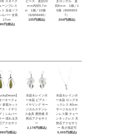
OVE スネーク
ビーズ 直径10
きロンデル 直
ェーンブレス
ｍｍ内径5.7ｍ
径8ｍｍ 1個／1
ット 合金ソフ
ｍ 1個／10個
0個（9666903
シルバー 全長
（92809496）
7）
17cm
155円(税込)
204円(税込)
880円(税込)
uckyDream】
水晶＆レインボ
水晶＆レインボ
モーキークォ
ー水晶 ピアス・
ー水晶 ロングネ
ツ 多面カット
イヤリング サー
ックレス 80cm
アス・イヤリ
ジカルステンレ
サージカルステ
グ｜シルバー
ス金具 透明感 天
ンレス製 チェー
ラー 揺れる天
然石アクセサリ
ンネックレス 天
石アクセサリ
ー
然石アクセサリ
ー
2,178円(税込)
ー 長さ指定可
,980円(税込)
5,005円(税込)