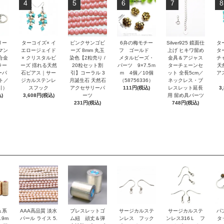
4
5
6
7
8
リー
ターコイズ× イ
ピンクサンゴビ
6弁の梅モチー
Silver925 鏡面仕
タ
マン
エロージェイド
ーズ 8mm 丸玉
フ ゴールド
上げ ヒキワ留め
タ
合金
× クリスタルビ
染色【2粒売り /
メタルビーズ・
金具＆アジャス
チ
ラー
ーズ 揺れる天然
20粒セット割
パーツ 9×7.5ｍ
ターチェーンセ
天
ーパ
石ピアス｜サー
引】コーラル 3
ｍ 4個／10個
ット 全長5cm／
アス
ト／
ジカルステンレ
月誕生石 天然石
（58756336）
ネックレス・ブ
引）
スフック
アクセサリーパ
111円(税込)
レスレット延長
3
)
3,608円(税込)
ーツ
用 留め具パーツ
231円(税込)
748円(税込)
ュ系
AAA高品質 淡水
ブレスレットゴ
サージカルステ
サージカルステ
パ
.9m
パール ライス 5.
ム紐 頑丈＆弾
ンレス フック
ンレス316Ｌ フ
タ