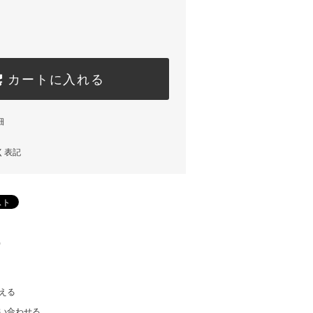
カートに入れる
細
く表記
)
える
い合わせる