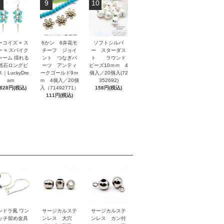
9
10
ーコイズ × ス
6かン 6弁花モ
ソフトシルバ
ー × スパイク
チーフ ジョイ
ー スターダス
ャーム 揺れる
ント つなぎパ
ト ラウンド
然石ロングピ
ーツ アンティ
ビーズ10ｍｍ 4
｜LuckyDre
ークゴールド9ｍ
個入／20個入(72
am
ｍ 4個入／20個
352692)
,828円(税込)
入（71492771）
158円(税込)
111円(税込)
ンドラ風 ワン
サージカルステ
サージカルステ
ッチ留め金具
ンレス 大穴
ンレス カン付