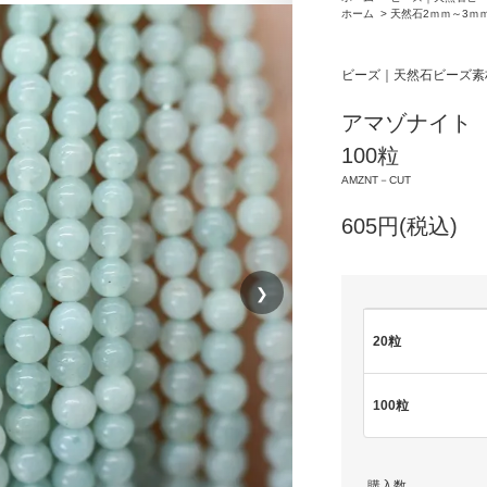
ホーム
>
天然石2ｍｍ～3ｍ
ビーズ｜天然石ビーズ素
アマゾナイト 
100粒
AMZNT－CUT
605円(税込)
❯
20粒
100粒
購入数