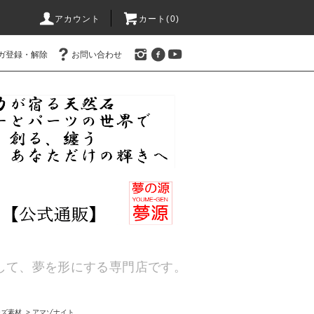
アカウント
カート(
0
)
ガ登録・解除
お問い合わせ
通して、夢を形にする専門店です。
ーズ素材
>
アマゾナイト