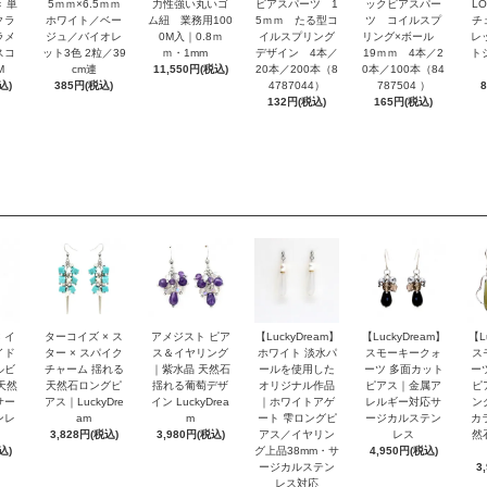
 単
5ｍｍ×6.5ｍｍ
力性強い丸いゴ
ピアスパーツ 1
ックピアスパー
L
クラ
ホワイト／ベー
ム紐 業務用100
5ｍｍ たる型コ
ツ コイルスプ
チ
ラメ
ジュ／バイオレ
0M入｜0.8ｍ
イルスプリング
リング×ボール
レ
スコ
ット3色 2粒／39
ｍ・1mm
デザイン 4本／
19ｍｍ 4本／2
ト
M
cm連
11,550円(税込)
20本／200本（8
0本／100本（84
込)
385円(税込)
4787044）
787504 ）
132円(税込)
165円(税込)
 イ
ターコイズ × ス
アメジスト ピア
【LuckyDream】
【LuckyDream】
【L
イド
ター × スパイク
ス＆イヤリング
ホワイト 淡水パ
スモーキークォ
ス
ルビ
チャーム 揺れる
｜紫水晶 天然石
ールを使用した
ーツ 多面カット
ー
天然
天然石ロングピ
揺れる葡萄デザ
オリジナル作品
ピアス｜金属ア
ピ
サー
アス｜LuckyDre
イン LuckyDrea
｜ホワイトアゲ
レルギー対応サ
ン
ンレ
am
m
ート 雫ロングピ
ージカルステン
カ
3,828円(税込)
3,980円(税込)
アス／イヤリン
レス
然
込)
グ上品38mm・サ
4,950円(税込)
ージカルステン
3
レス対応