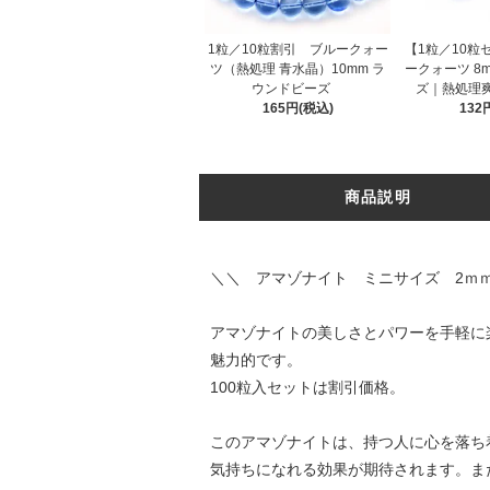
1粒／10粒割引 ブルークォー
【1粒／10粒
ツ（熱処理 青水晶）10mm ラ
ークォーツ 8
ウンドビーズ
ズ｜熱処理
165円(税込)
132
商品説明
＼＼ アマゾナイト ミニサイズ 2ｍｍ
アマゾナイトの美しさとパワーを手軽に
魅力的です。
100粒入セットは割引価格。
このアマゾナイトは、持つ人に心を落ち
気持ちになれる効果が期待されます。ま