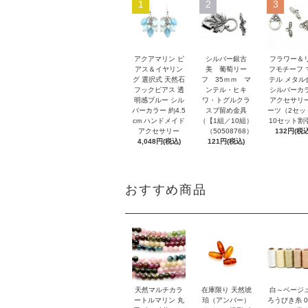
1
2
3
アクアマリン ピ
シルバー銀古
フラワー＆
アス＆イヤリン
美 葡萄リー
フモチーフ 
グ 選択式 天然石
フ 35ｍｍ マ
テル メタル
フックピアス 透
ンテル・ヒキ
シルバーカ
明感ブルー シル
ワ・トグルクラ
アクセサリ
バーカラー 約4.5
スプ留め金具
ーツ（2セッ
cm ハンドメイド
（【1組／10組）
10セット割
アクセサリー
（50508768）
132円(税込
4,048円(税込)
121円(税込)
おすすめ商品
天然マルチカラ
在庫限り 天然琥
白～ベージ
ートルマリン 丸
珀（アンバー）
ろうびき糸 0