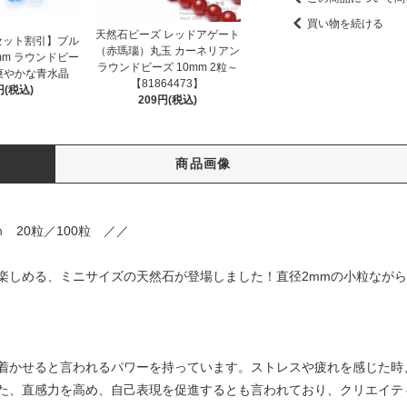
買い物を続ける
天然石ビーズ レッドアゲート
セット割引】ブル
（赤瑪瑙）丸玉 カーネリアン
mm ラウンドビー
ラウンドビーズ 10mm 2粒～
爽やかな青水晶
【81864473】
円(税込)
209円(税込)
商品画像
 20粒／100粒 ／／
楽しめる、ミニサイズの天然石が登場しました！直径2mmの小粒なが
着かせると言われるパワーを持っています。ストレスや疲れを感じた時
た、直感力を高め、自己表現を促進するとも言われており、クリエイテ