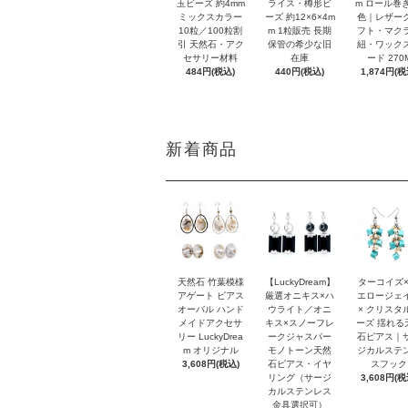
玉ビーズ 約4mm
ライス・樽形ビ
m ロール巻き
ミックスカラー
ーズ 約12×6×4m
色｜レザー
10粒／100粒割
m 1粒販売 長期
フト・マク
引 天然石・アク
保管の希少な旧
紐・ワック
セサリー材料
在庫
ード 270
484円(税込)
440円(税込)
1,874円(税
新着商品
天然石 竹葉模様
【LuckyDream】
ターコイズ×
アゲート ピアス
厳選オニキス×ハ
エロージェ
オーバル ハンド
ウライト／オニ
× クリスタ
メイドアクセサ
キス×スノーフレ
ーズ 揺れる
リー LuckyDrea
ークジャスパー
石ピアス｜
m オリジナル
モノトーン天然
ジカルステ
3,608円(税込)
石ピアス・イヤ
スフック
リング（サージ
3,608円(税
カルステンレス
金具選択可）