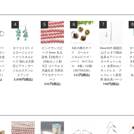
4
5
6
7
8
リー
ターコイズ× イ
ピンクサンゴビ
6弁の梅モチー
Silver925 鏡面仕
タ
マン
エロージェイド
ーズ 8mm 丸玉
フ ゴールド
上げ ヒキワ留め
タ
合金
× クリスタルビ
染色【2粒売り /
メタルビーズ・
金具＆アジャス
チ
ラー
ーズ 揺れる天然
20粒セット割
パーツ 9×7.5ｍ
ターチェーンセ
天
ーパ
石ピアス｜サー
引】コーラル 3
ｍ 4個／10個
ット 全長5cm／
アス
ト／
ジカルステンレ
月誕生石 天然石
（58756336）
ネックレス・ブ
引）
スフック
アクセサリーパ
111円(税込)
レスレット延長
3
)
3,608円(税込)
ーツ
用 留め具パーツ
231円(税込)
748円(税込)