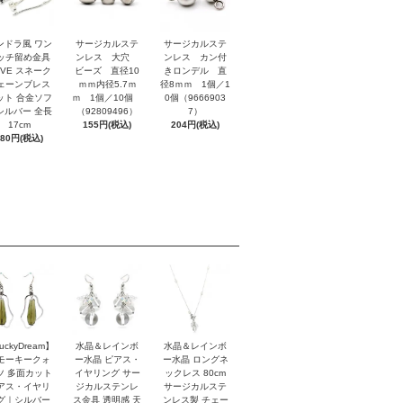
ンドラ風 ワン
サージカルステ
サージカルステ
ッチ留め金具
ンレス 大穴
ンレス カン付
OVE スネーク
ビーズ 直径10
きロンデル 直
ェーンブレス
ｍｍ内径5.7ｍ
径8ｍｍ 1個／1
ット 合金ソフ
ｍ 1個／10個
0個（9666903
シルバー 全長
（92809496）
7）
17cm
155円(税込)
204円(税込)
880円(税込)
uckyDream】
水晶＆レインボ
水晶＆レインボ
モーキークォ
ー水晶 ピアス・
ー水晶 ロングネ
ツ 多面カット
イヤリング サー
ックレス 80cm
アス・イヤリ
ジカルステンレ
サージカルステ
グ｜シルバー
ス金具 透明感 天
ンレス製 チェー