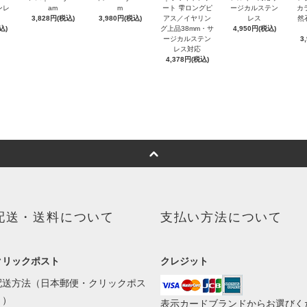
ンレ
am
m
ート 雫ロングピ
ージカルステン
カ
3,828円(税込)
3,980円(税込)
アス／イヤリン
レス
然
込)
グ上品38mm・サ
4,950円(税込)
ージカルステン
3
レス対応
4,378円(税込)
配送・送料について
支払い方法について
クリックポスト
クレジット
配送方法（日本郵便・クリックポス
ト）
表示カードブランドからお選びく