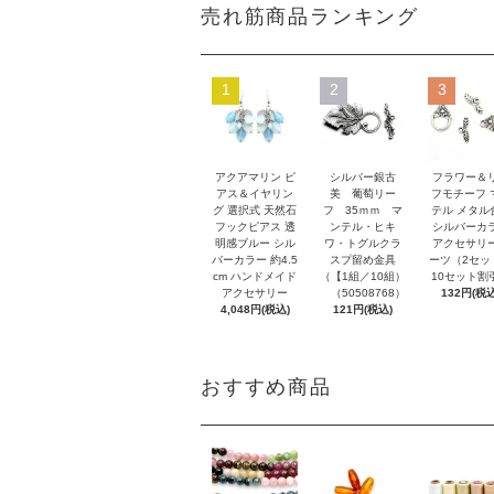
売れ筋商品ランキング
1
2
3
アクアマリン ピ
シルバー銀古
フラワー＆
アス＆イヤリン
美 葡萄リー
フモチーフ 
グ 選択式 天然石
フ 35ｍｍ マ
テル メタル
フックピアス 透
ンテル・ヒキ
シルバーカ
明感ブルー シル
ワ・トグルクラ
アクセサリ
バーカラー 約4.5
スプ留め金具
ーツ（2セッ
cm ハンドメイド
（【1組／10組）
10セット割
アクセサリー
（50508768）
132円(税込
4,048円(税込)
121円(税込)
おすすめ商品