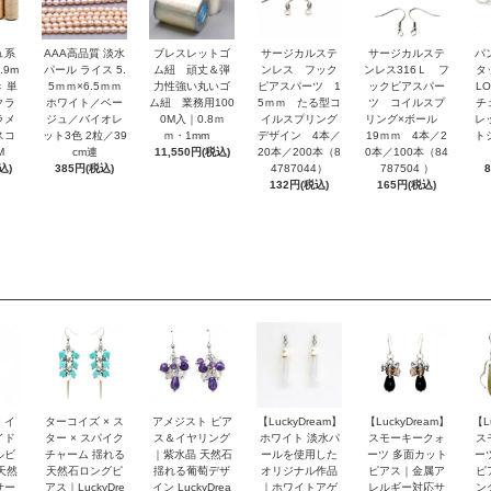
ュ系
AAA高品質 淡水
ブレスレットゴ
サージカルステ
サージカルステ
パ
.9m
パール ライス 5.
ム紐 頑丈＆弾
ンレス フック
ンレス316Ｌ フ
タ
 単
5ｍｍ×6.5ｍｍ
力性強い丸いゴ
ピアスパーツ 1
ックピアスパー
L
クラ
ホワイト／ベー
ム紐 業務用100
5ｍｍ たる型コ
ツ コイルスプ
チ
ラメ
ジュ／バイオレ
0M入｜0.8ｍ
イルスプリング
リング×ボール
レ
スコ
ット3色 2粒／39
ｍ・1mm
デザイン 4本／
19ｍｍ 4本／2
ト
M
cm連
11,550円(税込)
20本／200本（8
0本／100本（84
込)
385円(税込)
4787044）
787504 ）
132円(税込)
165円(税込)
 イ
ターコイズ × ス
アメジスト ピア
【LuckyDream】
【LuckyDream】
【L
イド
ター × スパイク
ス＆イヤリング
ホワイト 淡水パ
スモーキークォ
ス
ルビ
チャーム 揺れる
｜紫水晶 天然石
ールを使用した
ーツ 多面カット
ー
天然
天然石ロングピ
揺れる葡萄デザ
オリジナル作品
ピアス｜金属ア
ピ
サー
アス｜LuckyDre
イン LuckyDrea
｜ホワイトアゲ
レルギー対応サ
ン