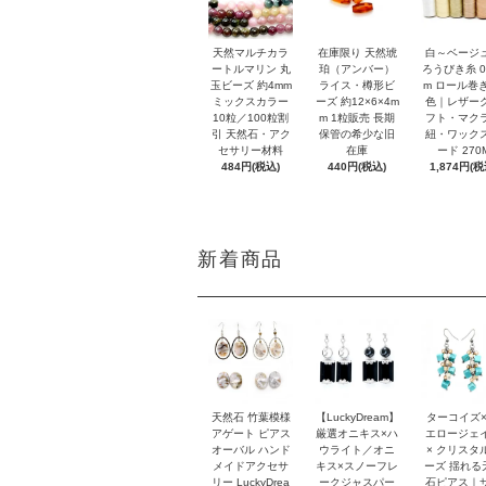
天然マルチカラ
在庫限り 天然琥
白～ベージ
ートルマリン 丸
珀（アンバー）
ろうびき糸 0
玉ビーズ 約4mm
ライス・樽形ビ
m ロール巻き
ミックスカラー
ーズ 約12×6×4m
色｜レザー
10粒／100粒割
m 1粒販売 長期
フト・マク
引 天然石・アク
保管の希少な旧
紐・ワック
セサリー材料
在庫
ード 270
484円(税込)
440円(税込)
1,874円(税
新着商品
天然石 竹葉模様
【LuckyDream】
ターコイズ×
アゲート ピアス
厳選オニキス×ハ
エロージェ
オーバル ハンド
ウライト／オニ
× クリスタ
メイドアクセサ
キス×スノーフレ
ーズ 揺れる
リー LuckyDrea
ークジャスパー
石ピアス｜