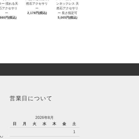
ラー 揺れる天
然石アクセサリ
ンネックレス 天
石アクセサリ
ー
然石アクセサリ
ー
2,178円(税込)
ー 長さ指定可
,980円(税込)
5,005円(税込)
営業日について
2026年8月
日
月
火
水
木
金
土
1
だ