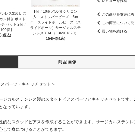
レビューを投稿
1個／10個／50個 シリコン
ンレス316Ｌ ス
この商品を友達に教
入 ストッパービーズ 6ｍ
カン付き ポスト
ｍ スライドボールビーズ（ス
この商品について問
チ セット 2個／
ライドボール）サージカルステ
100個】
買い物を続ける
ンレス316L（136901820）
円(税込)
154円(税込)
商品画像
アスパーツ・キャッチセット＞
ージカルステンレス製のスタッドピアスパーツとキャッチセットです。10
となっています。
性的なスタッドピアスを作成することができます。サージカルステンレ
心して身につけることができます。