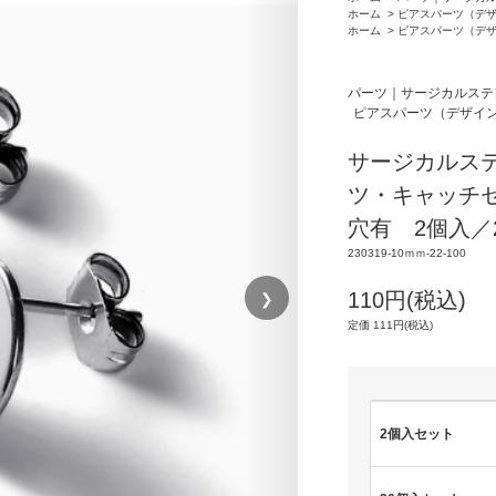
ホーム
>
ピアスパーツ（デ
ホーム
>
ピアスパーツ（デ
パーツ｜サージカルステ
ピアスパーツ（デザイ
サージカルス
ツ・キャッチ
穴有 2個入／20
230319-10ｍｍ-22-100
❯
110円(税込)
定価 111円(税込)
2個入セット