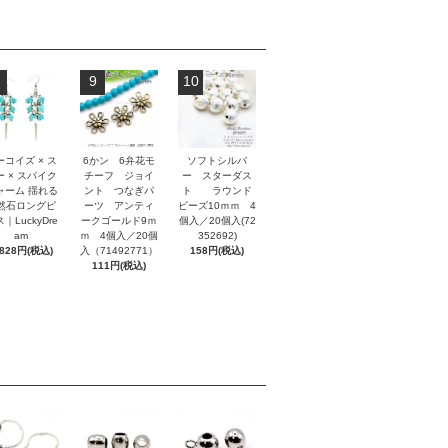
9
10
ーコイズ × ス
6かン 6弁花モ
ソフトシルバ
ー × スパイク
チーフ ジョイ
ー スターダス
ャーム 揺れる
ント つなぎパ
ト ラウンド
然石ロングピ
ーツ アンティ
ビーズ10ｍｍ 4
｜LuckyDre
ークゴールド9ｍ
個入／20個入(72
am
ｍ 4個入／20個
352692)
,828円(税込)
入（71492771）
158円(税込)
111円(税込)