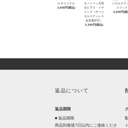
m オリジナル
モノトーン天然
ジカルステ
3,608円(税込)
石ピアス・イヤ
スフック
リング（サージ
3,608円(税
カルステンレス
金具選択可）
5,390円(税込)
返品について
返品期限
■ 返品期限
商品到着後7日以内にご連絡くださ