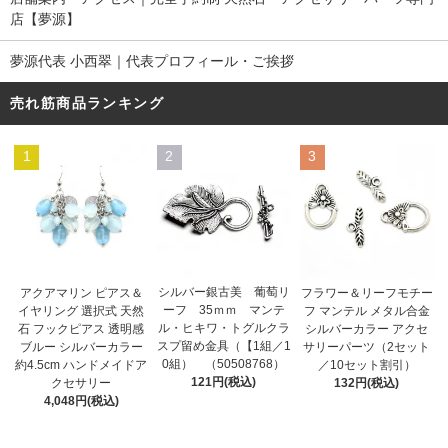
店【夢源】
夢源代表 小西翠｜代表プロフィール・ご挨拶
売れ筋商品ランキング
1
2
3
シルバー銀古美 葡萄リ
アクアマリン ピアス＆
フラワー＆リーフモチー
ーフ 35ｍｍ マンテ
イヤリング 選択式 天然
フ マンテル メタル合金
ル・ヒキワ・トグルクラ
石 フックピアス 透明感
シルバーカラー アクセ
スプ留め金具（【1組／1
ブルー シルバーカラー
サリーパーツ（2セット
0組） （50508768）
約4.5cm ハンドメイドア
／10セット割引）
121円(税込)
クセサリー
132円(税込)
4,048円(税込)