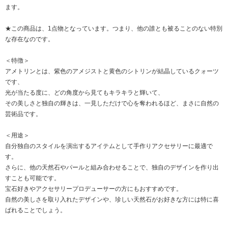
ます。
★この商品は、1点物となっています。つまり、他の誰とも被ることのない特別
な存在なのです。
＜特徴＞
アメトリンとは、紫色のアメジストと黄色のシトリンが結晶しているクォーツ
です、
光が当たる度に、どの角度から見てもキラキラと輝いて、
その美しさと独自の輝きは、一見しただけで心を奪われるほど、まさに自然の
芸術品です。
＜用途＞
自分独自のスタイルを演出するアイテムとして手作りアクセサリーに最適で
す。
さらに、他の天然石やパールと組み合わせることで、独自のデザインを作り出
すことも可能です。
宝石好きやアクセサリープロデューサーの方にもおすすめです。
自然の美しさを取り入れたデザインや、珍しい天然石がお好きな方には特に喜
ばれることでしょう。