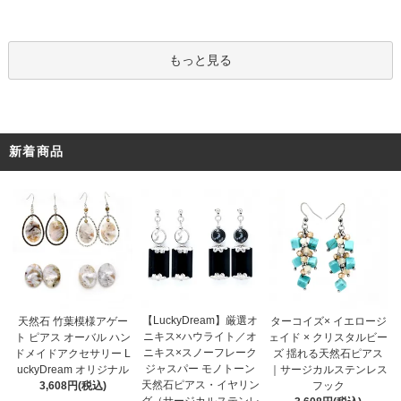
もっと見る
新着商品
【LuckyDream】厳選オ
天然石 竹葉模様アゲー
ターコイズ× イエロージ
ニキス×ハウライト／オ
ト ピアス オーバル ハン
ェイド × クリスタルビー
ニキス×スノーフレーク
ドメイドアクセサリー L
ズ 揺れる天然石ピアス
ジャスパー モノトーン
uckyDream オリジナル
｜サージカルステンレス
天然石ピアス・イヤリン
3,608円(税込)
フック