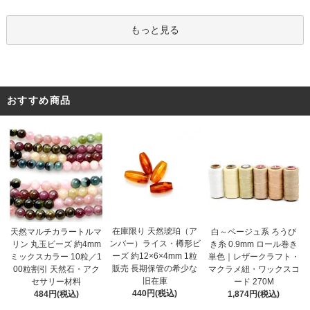
もっと見る
おすすめ商品
在庫限り 天然琥珀（ア
天然マルチカラートルマ
白～ベージュ系 ろうび
ンバー）ライス・樽形ビ
リン 丸玉ビーズ 約4mm
き糸 0.9mm ロール巻き
ーズ 約12×6×4mm 1粒
ミックスカラー 10粒／1
単色｜レザークラフト・
販売 長期保管の希少な
00粒割引 天然石・アク
マクラメ紐・ワックスコ
旧在庫
セサリー材料
ード 270M
440円(税込)
484円(税込)
1,874円(税込)