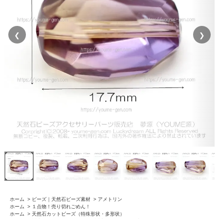
❮
❯
ホーム
>
ビーズ｜天然石ビーズ素材
>
アメトリン
ホーム
>
１点物！売り切れごめん！
ホーム
>
天然石カットビーズ（特殊形状・多形状）