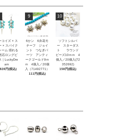
9
10
ーコイズ × ス
6かン 6弁花モ
ソフトシルバ
ー × スパイク
チーフ ジョイ
ー スターダス
ャーム 揺れる
ント つなぎパ
ト ラウンド
然石ロングピ
ーツ アンティ
ビーズ10ｍｍ 4
｜LuckyDre
ークゴールド9ｍ
個入／20個入(72
am
ｍ 4個入／20個
352692)
,828円(税込)
入（71492771）
158円(税込)
111円(税込)