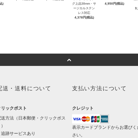
込)
グ上品38mm・サ
4,950円(税込)
ージカルステン
3
レス対応
4,378円(税込)
配送・送料について
支払い方法について
クリックポスト
クレジット
配送方法（日本郵便・クリックポス
ト）
表示カードブランドからお選びく
・追跡サービスあり
さい。