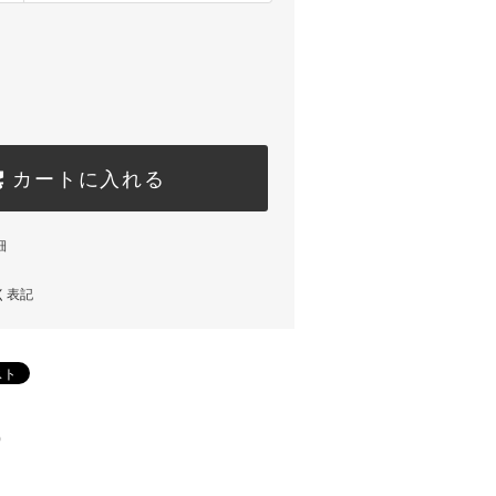
カートに入れる
細
く表記
)