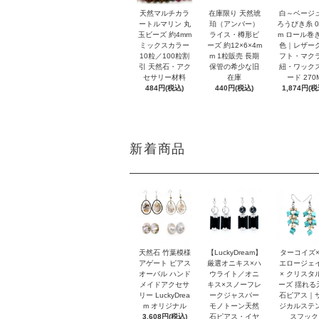
天然マルチカラ
在庫限り 天然琥
白～ベージ
ートルマリン 丸
珀（アンバー）
ろうびき糸 0
玉ビーズ 約4mm
ライス・樽形ビ
m ロール巻き
ミックスカラー
ーズ 約12×6×4m
色｜レザー
10粒／100粒割
m 1粒販売 長期
フト・マク
引 天然石・アク
保管の希少な旧
紐・ワック
セサリー材料
在庫
ード 270
484円(税込)
440円(税込)
1,874円(税
新着商品
天然石 竹葉模様
【LuckyDream】
ターコイズ×
アゲート ピアス
厳選オニキス×ハ
エロージェ
オーバル ハンド
ウライト／オニ
× クリスタ
メイドアクセサ
キス×スノーフレ
ーズ 揺れる
リー LuckyDrea
ークジャスパー
石ピアス｜
m オリジナル
モノトーン天然
ジカルステ
3,608円(税込)
石ピアス・イヤ
スフック