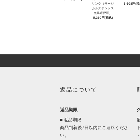
リング（サージ
3,608円(税
カルステンレス
金具選択可）
5,390円(税込)
返品について
返品期限
■ 返品期限
商品到着後7日以内にご連絡くださ
い。