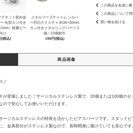
この商品を友達に教
この商品について問
マグネット留め金
メタルフープチャーム シルバ
買い物を続ける
バー 丸型カン付き
ー凹凸テクスチャ 約36×30mm
.2mm）軽量ビー
カン付きメタルリングパーツ 2
向け
個／10個割引
円(税込)
198円(税込)
商品画像
ス／
チが登場しました！サージカルステンレス製で、20個または100個の
なので安心してお使いいただけます。
サージカルステンレスの特長を活かしたピアスパーツです。スタッドピ
に、金具部分がステンレス製なので、長時間身に着けていても安心です