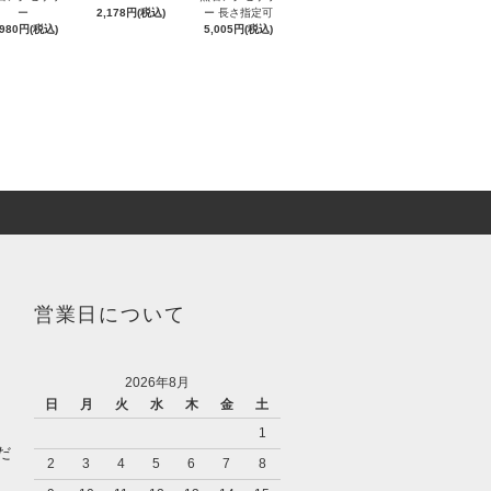
ー
2,178円(税込)
ー 長さ指定可
,980円(税込)
5,005円(税込)
営業日について
2026年8月
日
月
火
水
木
金
土
1
だ
2
3
4
5
6
7
8