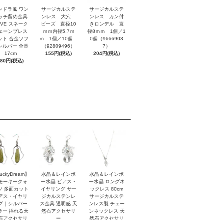
ンドラ風 ワン
サージカルステ
サージカルステ
ッチ留め金具
ンレス 大穴
ンレス カン付
OVE スネーク
ビーズ 直径10
きロンデル 直
ェーンブレス
ｍｍ内径5.7ｍ
径8ｍｍ 1個／1
ット 合金ソフ
ｍ 1個／10個
0個（9666903
シルバー 全長
（92809496）
7）
17cm
155円(税込)
204円(税込)
880円(税込)
uckyDream】
水晶＆レインボ
水晶＆レインボ
モーキークォ
ー水晶 ピアス・
ー水晶 ロングネ
ツ 多面カット
イヤリング サー
ックレス 80cm
アス・イヤリ
ジカルステンレ
サージカルステ
グ｜シルバー
ス金具 透明感 天
ンレス製 チェー
ラー 揺れる天
然石アクセサリ
ンネックレス 天
石アクセサリ
ー
然石アクセサリ