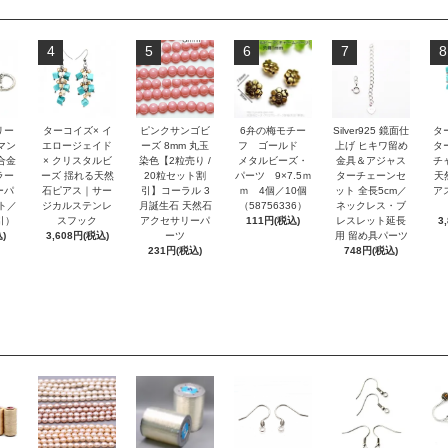
4
5
6
7
8
リー
ターコイズ× イ
ピンクサンゴビ
6弁の梅モチー
Silver925 鏡面仕
タ
マン
エロージェイド
ーズ 8mm 丸玉
フ ゴールド
上げ ヒキワ留め
タ
合金
× クリスタルビ
染色【2粒売り /
メタルビーズ・
金具＆アジャス
チ
ラー
ーズ 揺れる天然
20粒セット割
パーツ 9×7.5ｍ
ターチェーンセ
天
ーパ
石ピアス｜サー
引】コーラル 3
ｍ 4個／10個
ット 全長5cm／
アス
ト／
ジカルステンレ
月誕生石 天然石
（58756336）
ネックレス・ブ
引）
スフック
アクセサリーパ
111円(税込)
レスレット延長
3
)
3,608円(税込)
ーツ
用 留め具パーツ
231円(税込)
748円(税込)