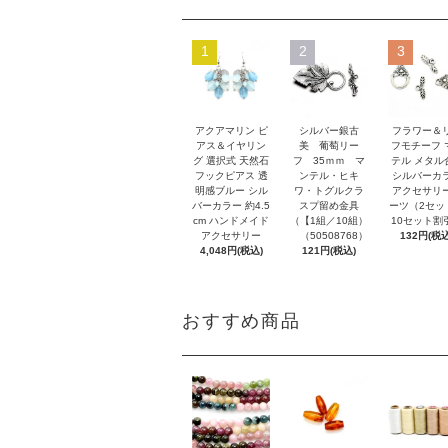
1
2
3
アクアマリン ピ
シルバー銀古
フラワー＆
アス＆イヤリン
美 葡萄リー
フモチーフ 
グ 選択式 天然石
フ 35ｍｍ マ
テル メタル
フックピアス 透
ンテル・ヒキ
シルバーカ
明感ブルー シル
ワ・トグルクラ
アクセサリ
バーカラー 約4.5
スプ留め金具
ーツ（2セッ
cm ハンドメイド
（【1組／10組）
10セット割
アクセサリー
（50508768）
132円(税込
4,048円(税込)
121円(税込)
おすすめ商品