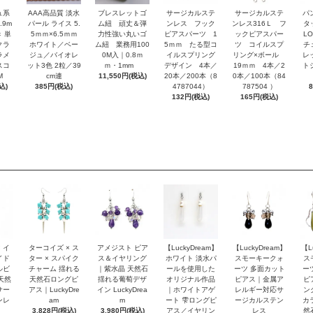
ュ系
AAA高品質 淡水
ブレスレットゴ
サージカルステ
サージカルステ
パ
.9m
パール ライス 5.
ム紐 頑丈＆弾
ンレス フック
ンレス316Ｌ フ
タ
 単
5ｍｍ×6.5ｍｍ
力性強い丸いゴ
ピアスパーツ 1
ックピアスパー
L
クラ
ホワイト／ベー
ム紐 業務用100
5ｍｍ たる型コ
ツ コイルスプ
チ
ラメ
ジュ／バイオレ
0M入｜0.8ｍ
イルスプリング
リング×ボール
レ
スコ
ット3色 2粒／39
ｍ・1mm
デザイン 4本／
19ｍｍ 4本／2
ト
M
cm連
11,550円(税込)
20本／200本（8
0本／100本（84
込)
385円(税込)
4787044）
787504 ）
132円(税込)
165円(税込)
 イ
ターコイズ × ス
アメジスト ピア
【LuckyDream】
【LuckyDream】
【L
イド
ター × スパイク
ス＆イヤリング
ホワイト 淡水パ
スモーキークォ
ス
ルビ
チャーム 揺れる
｜紫水晶 天然石
ールを使用した
ーツ 多面カット
ー
天然
天然石ロングピ
揺れる葡萄デザ
オリジナル作品
ピアス｜金属ア
ピ
サー
アス｜LuckyDre
イン LuckyDrea
｜ホワイトアゲ
レルギー対応サ
ン
ンレ
am
m
ート 雫ロングピ
ージカルステン
カ
3,828円(税込)
3,980円(税込)
アス／イヤリン
レス
然