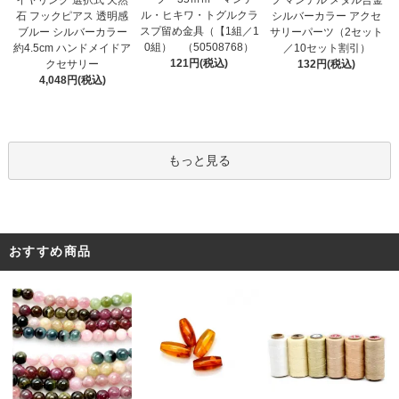
ル・ヒキワ・トグルクラ
石 フックピアス 透明感
シルバーカラー アクセ
スプ留め金具（【1組／1
ブルー シルバーカラー
サリーパーツ（2セット
0組） （50508768）
約4.5cm ハンドメイドア
／10セット割引）
121円(税込)
クセサリー
132円(税込)
4,048円(税込)
もっと見る
おすすめ商品