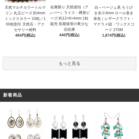
在庫限り 天然琥珀（ア
天然マルチカラートルマ
白～ベージュ系 ろうび
ンバー）ライス・樽形ビ
リン 丸玉ビーズ 約4mm
き糸 0.9mm ロール巻き
ーズ 約12×6×4mm 1粒
ミックスカラー 10粒／1
単色｜レザークラフト・
販売 長期保管の希少な
00粒割引 天然石・アク
マクラメ紐・ワックスコ
旧在庫
セサリー材料
ード 270M
440円(税込)
484円(税込)
1,874円(税込)
もっと見る
新着商品