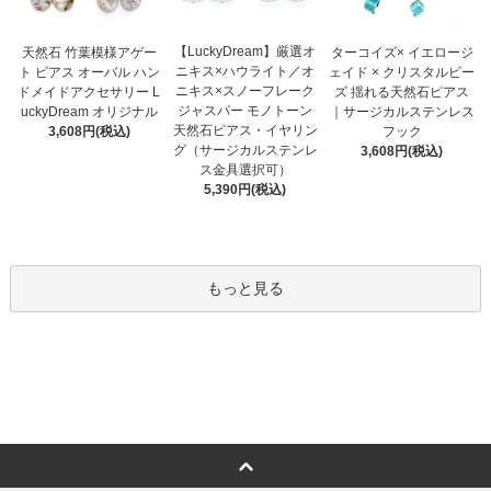
【LuckyDream】厳選オ
天然石 竹葉模様アゲー
ターコイズ× イエロージ
ニキス×ハウライト／オ
ト ピアス オーバル ハン
ェイド × クリスタルビー
ニキス×スノーフレーク
ドメイドアクセサリー L
ズ 揺れる天然石ピアス
ジャスパー モノトーン
uckyDream オリジナル
｜サージカルステンレス
天然石ピアス・イヤリン
3,608円(税込)
フック
グ（サージカルステンレ
3,608円(税込)
ス金具選択可）
5,390円(税込)
もっと見る