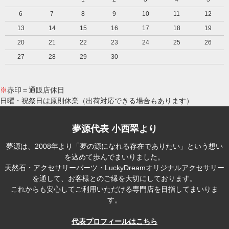
6
7
8
9
10
11
12
13
14
15
16
17
18
19
20
21
22
23
24
25
26
27
28
29
30
※
赤印＝通販店休日
日曜・祝祭日は原則休業（出荷対応できる場合もあります）
夢源代表 小西翠より
夢源は、2008年より「夢の源になれる存在でありたい」という想い
を込めて歩んでまいりました。
天然石・アクセサリーパーツ・LuckyDreamオリジナルアクセサリー
を通して、お客様とのご縁を大切にしております。
これからも安心してご利用いただける専門店を目指してまいりま
す。
代表プロフィールはこちら