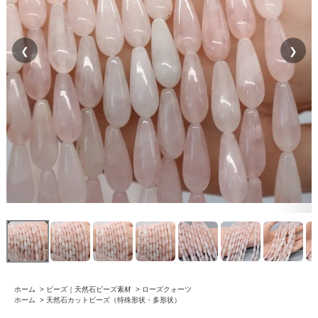
❮
❯
ホーム
>
ビーズ｜天然石ビーズ素材
>
ローズクォーツ
ホーム
>
天然石カットビーズ（特殊形状・多形状）