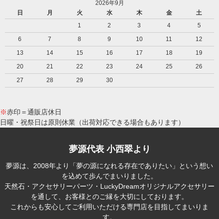
2026年9月
日
月
火
水
木
金
土
1
2
3
4
5
6
7
8
9
10
11
12
13
14
15
16
17
18
19
20
21
22
23
24
25
26
27
28
29
30
※
赤印＝通販店休日
日曜・祝祭日は原則休業（出荷対応できる場合もあります）
夢源代表 小西翠より
夢源は、2008年より「夢の源になれる存在でありたい」という想い
を込めて歩んでまいりました。
天然石・アクセサリーパーツ・LuckyDreamオリジナルアクセサリー
を通して、お客様とのご縁を大切にしております。
これからも安心してご利用いただける専門店を目指してまいりま
す。