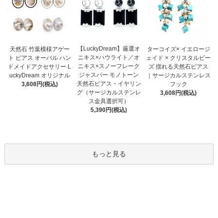
【LuckyDream】厳選オ
天然石 竹葉模様アゲー
ターコイズ× イエロージ
ニキス×ハウライト／オ
ト ピアス オーバル ハン
ェイド × クリスタルビー
ニキス×スノーフレーク
ドメイドアクセサリー L
ズ 揺れる天然石ピアス
ジャスパー モノトーン
uckyDream オリジナル
｜サージカルステンレス
天然石ピアス・イヤリン
3,608円(税込)
フック
グ（サージカルステンレ
3,608円(税込)
ス金具選択可）
5,390円(税込)
もっと見る