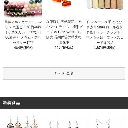
在庫限り 天然琥珀（ア
天然マルチカラートルマ
白～ベージュ系 ろうび
ンバー）ライス・樽形ビ
リン 丸玉ビーズ 約4mm
き糸 0.9mm ロール巻き
ーズ 約12×6×4mm 1粒
ミックスカラー 10粒／1
単色｜レザークラフト・
販売 長期保管の希少な
00粒割引 天然石・アク
マクラメ紐・ワックスコ
旧在庫
セサリー材料
ード 270M
440円(税込)
484円(税込)
1,874円(税込)
もっと見る
新着商品