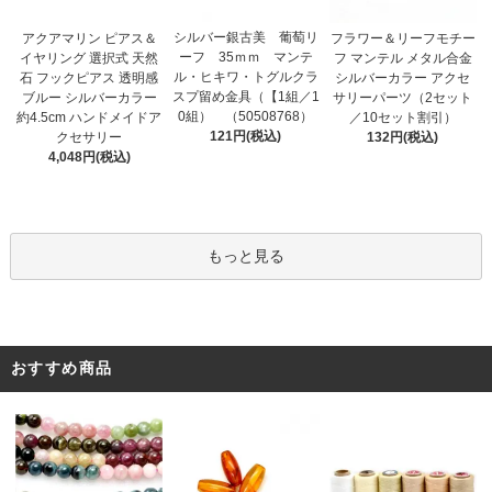
シルバー銀古美 葡萄リ
アクアマリン ピアス＆
フラワー＆リーフモチー
ーフ 35ｍｍ マンテ
イヤリング 選択式 天然
フ マンテル メタル合金
ル・ヒキワ・トグルクラ
石 フックピアス 透明感
シルバーカラー アクセ
スプ留め金具（【1組／1
ブルー シルバーカラー
サリーパーツ（2セット
0組） （50508768）
約4.5cm ハンドメイドア
／10セット割引）
121円(税込)
クセサリー
132円(税込)
4,048円(税込)
もっと見る
おすすめ商品