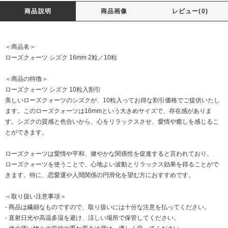
商品説明
商品画像
レビュー(0)
＜商品名＞
ローズクォーツ シズク 16mm 2粒／10粒
＜商品の特徴＞
ローズクォーツ シズク 10粒入割引
美しいローズクォーツのシズクが、10粒入ってお得な割引価格でご提供いたし
ます。このローズクォーツは16mmという大きめサイズで、存在感がありま
す。シズクの質感と色合いから、心をリラックスさせ、愛情や癒しを感じるこ
とができます。
ローズクォーツは愛情や平和、健やかな関係性を促進すると言われており。
ローズクォーツを使うことで、心地よい波動とリラックス効果を得ることがで
きます。特に、恋愛運や人間関係の円滑化を望む方におすすめです。
＜取り扱い注意事項＞
- 商品は繊細なものですので、取り扱いには十分な注意を払ってください。
- 直射日光や高温多湿を避け、涼しい場所で保管してください。