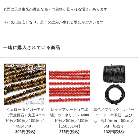
表面に天然由来の微細な傷・内包物が見られる場合があります
サイズは目安となり、若干の誤差が生じる場合がございます
一緒に購入されている商品
イェロー タイガーアイ
レッドアゲート（赤瑪
黒色／ブラック レザー
（黄虎目石）丸玉 4mm
瑙）カーネリアン 4mm
コード 本革紐 皮ひ
10粒／50粒／100粒（1
10粒／50粒／100粒
も 丸1.5ｍｍ 50cm／
4534340）
【15836144】
5M 切売り
308円(税込)
275円(税込)
132円(税込)