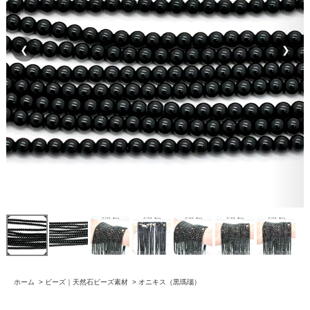
❮
❯
ホーム
>
ビーズ｜天然石ビーズ素材
>
オニキス（黒瑪瑙）