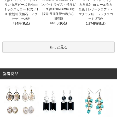
天然マルチカラートルマ
白～ベージュ系 ろうび
ンバー）ライス・樽形ビ
リン 丸玉ビーズ 約4mm
き糸 0.9mm ロール巻き
ーズ 約12×6×4mm 1粒
ミックスカラー 10粒／1
単色｜レザークラフト・
販売 長期保管の希少な
00粒割引 天然石・アク
マクラメ紐・ワックスコ
旧在庫
セサリー材料
ード 270M
440円(税込)
484円(税込)
1,874円(税込)
もっと見る
新着商品