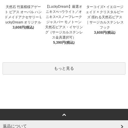
【LuckyDream】厳選オ
天然石 竹葉模様アゲー
ターコイズ× イエロージ
ニキス×ハウライト／オ
ト ピアス オーバル ハン
ェイド × クリスタルビー
ニキス×スノーフレーク
ドメイドアクセサリー L
ズ 揺れる天然石ピアス
ジャスパー モノトーン
uckyDream オリジナル
｜サージカルステンレス
天然石ピアス・イヤリン
3,608円(税込)
フック
グ（サージカルステンレ
3,608円(税込)
ス金具選択可）
5,390円(税込)
もっと見る
返品について