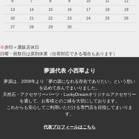
6
7
8
9
10
11
12
13
14
15
16
17
18
19
20
21
22
23
24
25
26
27
28
29
30
※
赤印＝通販店休日
日曜・祝祭日は原則休業（出荷対応できる場合もあります）
夢源代表 小西翠より
夢源は、2008年より「夢の源になれる存在でありたい」という想い
を込めて歩んでまいりました。
天然石・アクセサリーパーツ・LuckyDreamオリジナルアクセサリー
を通して、お客様とのご縁を大切にしております。
これからも安心してご利用いただける専門店を目指してまいりま
す。
代表プロフィールはこちら