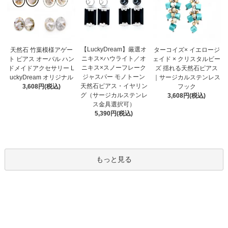
【LuckyDream】厳選オ
天然石 竹葉模様アゲー
ターコイズ× イエロージ
ニキス×ハウライト／オ
ト ピアス オーバル ハン
ェイド × クリスタルビー
ニキス×スノーフレーク
ドメイドアクセサリー L
ズ 揺れる天然石ピアス
ジャスパー モノトーン
uckyDream オリジナル
｜サージカルステンレス
天然石ピアス・イヤリン
3,608円(税込)
フック
グ（サージカルステンレ
3,608円(税込)
ス金具選択可）
5,390円(税込)
もっと見る