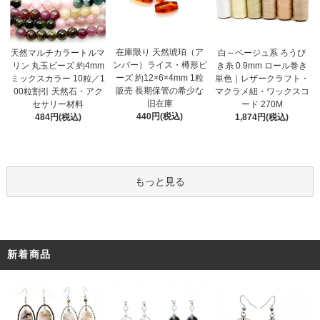
在庫限り 天然琥珀（ア
天然マルチカラートルマ
白～ベージュ系 ろうび
ンバー）ライス・樽形ビ
リン 丸玉ビーズ 約4mm
き糸 0.9mm ロール巻き
ーズ 約12×6×4mm 1粒
ミックスカラー 10粒／1
単色｜レザークラフト・
販売 長期保管の希少な
00粒割引 天然石・アク
マクラメ紐・ワックスコ
旧在庫
セサリー材料
ード 270M
440円(税込)
484円(税込)
1,874円(税込)
もっと見る
新着商品