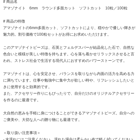
# 商品名
アマゾナイト 6mm ラウンド多面カット ソフトカット 10粒／100粒
# 商品の特徴
アマゾナイトの6mm多面カット、ソフトカットにより、穏やかで優しい輝きが
魅力的。割引価格で100粒セットがお得にお求めいただけます。
このアマゾナイトビーズは、石英とフェルデスパーが結晶化した石で、自然な
色合いと模様が美しい特徴を持ちます。心を落ち着かせリラックスさせると言
われ、ストレス社会で生活する現代人におすすめのパワーストーンです。
アマゾナイトは、心を安定させ、バランスを取りながら内面の活力を高める力
に満ちています。仕事や勉強中に集中力が欲しい時や、リフレッシュしたいと
きに使用すると効果的です。
また、アクセサリー作りにもぴったりで、自分だけのオリジナルアクセサリー
を作るのに最適です。
大自然の恵みを手軽に身につけることができるアマゾナイトビーズ。自分への
ご褒美や、大切な人への贈り物にも最適です。
＜取り扱い注意事項＞
- 水濡れにはご注意ください。濡れた場合は柔らかい布で軽く拭いてください。