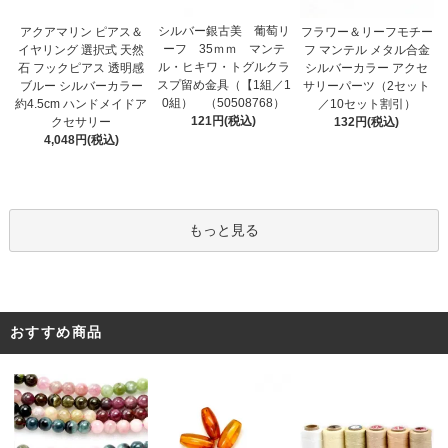
シルバー銀古美 葡萄リ
アクアマリン ピアス＆
フラワー＆リーフモチー
ーフ 35ｍｍ マンテ
イヤリング 選択式 天然
フ マンテル メタル合金
ル・ヒキワ・トグルクラ
石 フックピアス 透明感
シルバーカラー アクセ
スプ留め金具（【1組／1
ブルー シルバーカラー
サリーパーツ（2セット
0組） （50508768）
約4.5cm ハンドメイドア
／10セット割引）
121円(税込)
クセサリー
132円(税込)
4,048円(税込)
もっと見る
おすすめ商品