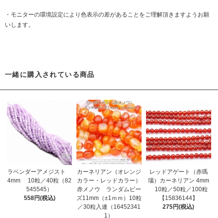
・モニターの環境設定により色表示の差があることをご理解頂きますようお願
いします。
一緒に購入されている商品
カーネリアン（オレンジ
レッドアゲート（赤瑪
ラベンダーアメジスト
カラー・レッドカラー）
瑙）カーネリアン 4mm
4mm 10粒／40粒（82
赤メノウ ランダムビー
10粒／50粒／100粒
545545）
ズ11mm（±1ｍｍ）10粒
【15836144】
558円(税込)
／30粒入連（16452341
275円(税込)
1）