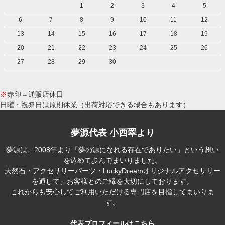
1
2
3
4
5
6
7
8
9
10
11
12
13
14
15
16
17
18
19
20
21
22
23
24
25
26
27
28
29
30
※
赤印＝通販店休日
日曜・祝祭日は原則休業（出荷対応できる場合もあります）
夢源代表 小西翠より
夢源は、2008年より「夢の源になれる存在でありたい」という想い
を込めて歩んでまいりました。
天然石・アクセサリーパーツ・LuckyDreamオリジナルアクセサリー
を通して、お客様とのご縁を大切にしております。
これからも安心してご利用いただける専門店を目指してまいりま
す。
代表プロフィールはこちら