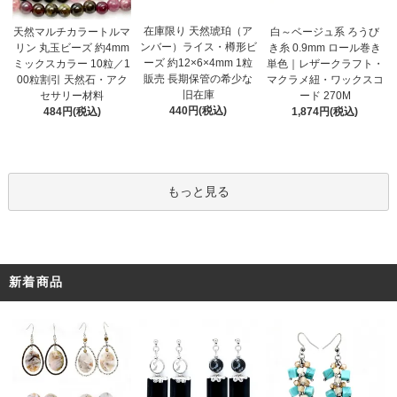
在庫限り 天然琥珀（ア
天然マルチカラートルマ
白～ベージュ系 ろうび
ンバー）ライス・樽形ビ
リン 丸玉ビーズ 約4mm
き糸 0.9mm ロール巻き
ーズ 約12×6×4mm 1粒
ミックスカラー 10粒／1
単色｜レザークラフト・
販売 長期保管の希少な
00粒割引 天然石・アク
マクラメ紐・ワックスコ
旧在庫
セサリー材料
ード 270M
440円(税込)
484円(税込)
1,874円(税込)
もっと見る
新着商品