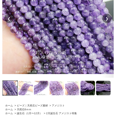
❮
❯
ホーム
>
ビーズ｜天然石ビーズ素材
>
アメジスト
ホーム
>
天然石6ｍｍ
ホーム
>
誕生石（1月〜12月）
>
2月誕生石 アメジスト特集