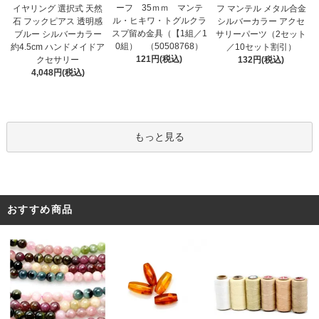
ーフ 35ｍｍ マンテ
イヤリング 選択式 天然
フ マンテル メタル合金
ル・ヒキワ・トグルクラ
石 フックピアス 透明感
シルバーカラー アクセ
スプ留め金具（【1組／1
ブルー シルバーカラー
サリーパーツ（2セット
0組） （50508768）
約4.5cm ハンドメイドア
／10セット割引）
121円(税込)
クセサリー
132円(税込)
4,048円(税込)
もっと見る
おすすめ商品