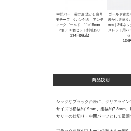
中間バー 長方形 透かし唐草
ゴールド古美 
モチーフ 6カン付き アンテ
透かし唐草 6カン
ィークゴールド 11×15mm
mm｜3連ネッ
2個／10個セット割引あり
スレット用パー
134円(税込)
セ
134
商品説明
シックなブラック台座に、クリアライン
サイズは横幅約19mm、縦幅約7.8m
サリーの仕切り・中間パーツとして最適
ブラック台座がストーンの輝きを一層引