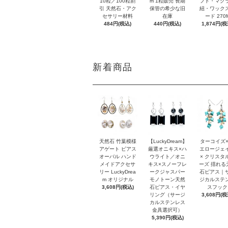
10粒／100粒割
m 1粒販売 長期
フト・マク
引 天然石・アク
保管の希少な旧
紐・ワック
セサリー材料
在庫
ード 270
484円(税込)
440円(税込)
1,874円(税
新着商品
天然石 竹葉模様
【LuckyDream】
ターコイズ×
アゲート ピアス
厳選オニキス×ハ
エロージェ
オーバル ハンド
ウライト／オニ
× クリスタ
メイドアクセサ
キス×スノーフレ
ーズ 揺れる
リー LuckyDrea
ークジャスパー
石ピアス｜
m オリジナル
モノトーン天然
ジカルステ
3,608円(税込)
石ピアス・イヤ
スフック
リング（サージ
3,608円(税
カルステンレス
金具選択可）
5,390円(税込)