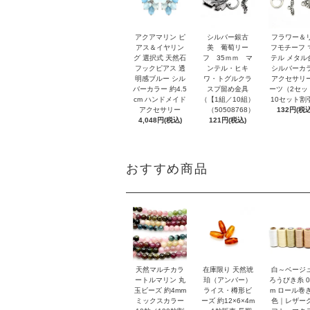
アクアマリン ピ
シルバー銀古
フラワー＆
アス＆イヤリン
美 葡萄リー
フモチーフ 
グ 選択式 天然石
フ 35ｍｍ マ
テル メタル
フックピアス 透
ンテル・ヒキ
シルバーカ
明感ブルー シル
ワ・トグルクラ
アクセサリ
バーカラー 約4.5
スプ留め金具
ーツ（2セッ
cm ハンドメイド
（【1組／10組）
10セット割
アクセサリー
（50508768）
132円(税込
4,048円(税込)
121円(税込)
おすすめ商品
天然マルチカラ
在庫限り 天然琥
白～ベージ
ートルマリン 丸
珀（アンバー）
ろうびき糸 0
玉ビーズ 約4mm
ライス・樽形ビ
m ロール巻き
ミックスカラー
ーズ 約12×6×4m
色｜レザー