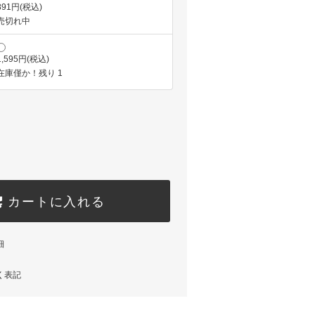
891円(税込)
売切れ中
1,595円(税込)
在庫僅か！残り 1
カートに入れる
細
く表記