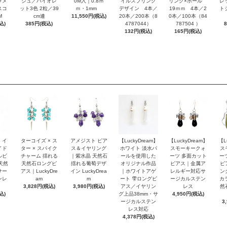
ラメ
ジュ／バイオレ
0M入｜0.8ｍ
イルスプリング
リング×ボール
レ
スコ
ット3色 2粒／39
ｍ・1mm
デザイン 4本／
19ｍｍ 4本／2
ト
M
cm連
11,550円(税込)
20本／200本（8
0本／100本（84
込)
385円(税込)
4787044）
787504 ）
132円(税込)
165円(税込)
 イ
ターコイズ × ス
アメジスト ピア
【LuckyDream】
【LuckyDream】
【L
イド
ター × スパイク
ス＆イヤリング
ホワイト 淡水パ
スモーキークォ
ス
ルビ
チャーム 揺れる
｜紫水晶 天然石
ールを使用した
ーツ 多面カット
ー
天然
天然石ロングピ
揺れる葡萄デザ
オリジナル作品
ピアス｜金属ア
ピ
サー
アス｜LuckyDre
イン LuckyDrea
｜ホワイトアゲ
レルギー対応サ
ン
ンレ
am
m
ート 雫ロングピ
ージカルステン
カ
3,828円(税込)
3,980円(税込)
アス／イヤリン
レス
然
込)
グ上品38mm・サ
4,950円(税込)
ージカルステン
3
レス対応
4,378円(税込)