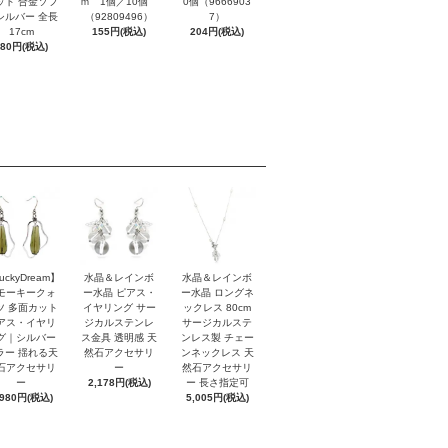
ット 合金ソフ
ｍ 1個／10個
0個（9666903
シルバー 全長
（92809496）
7）
17cm
155円(税込)
204円(税込)
880円(税込)
uckyDream】
水晶＆レインボ
水晶＆レインボ
モーキークォ
ー水晶 ピアス・
ー水晶 ロングネ
ツ 多面カット
イヤリング サー
ックレス 80cm
アス・イヤリ
ジカルステンレ
サージカルステ
グ｜シルバー
ス金具 透明感 天
ンレス製 チェー
ラー 揺れる天
然石アクセサリ
ンネックレス 天
石アクセサリ
ー
然石アクセサリ
ー
2,178円(税込)
ー 長さ指定可
,980円(税込)
5,005円(税込)