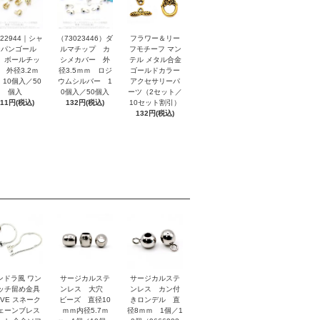
022944｜シャ
（73023446）ダ
フラワー＆リー
ンパンゴール
ルマチップ カ
フモチーフ マン
 ボールチッ
シメカバー 外
テル メタル合金
 外径3.2ｍ
径3.5ｍｍ ロジ
ゴールドカラー
 10個入／50
ウムシルバー 1
アクセサリーパ
個入
0個入／50個入
ーツ（2セット／
111円(税込)
132円(税込)
10セット割引）
132円(税込)
ンドラ風 ワン
サージカルステ
サージカルステ
ッチ留め金具
ンレス 大穴
ンレス カン付
OVE スネーク
ビーズ 直径10
きロンデル 直
ェーンブレス
ｍｍ内径5.7ｍ
径8ｍｍ 1個／1