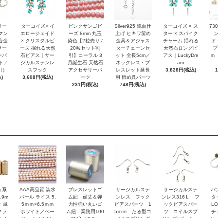
リー
ターコイズ× イ
ピンクサンゴビ
Silver925 鏡面仕
ターコイズ × ス
73
マン
エロージェイド
ーズ 8mm 丸玉
上げ ヒキワ留め
ター × スパイク
合金
× クリスタルビ
染色【2粒売り /
金具＆アジャス
チャーム 揺れる
ド
ラー
ーズ 揺れる天然
20粒セット割
ターチェーンセ
天然石ロングピ
プ
ーパ
石ピアス｜サー
引】コーラル 3
ット 全長5cm／
アス｜LuckyDre
ｍ
ト／
ジカルステンレ
月誕生石 天然石
ネックレス・ブ
am
引）
スフック
アクセサリーパ
レスレット延長
3,828円(税込)
)
3,608円(税込)
ーツ
用 留め具パーツ
231円(税込)
748円(税込)
ュ系
AAA高品質 淡水
ブレスレットゴ
サージカルステ
サージカルステ
パ
.9m
パール ライス 5.
ム紐 頑丈＆弾
ンレス フック
ンレス316Ｌ フ
タ
 単
5ｍｍ×6.5ｍｍ
力性強い丸いゴ
ピアスパーツ 1
ックピアスパー
L
クラ
ホワイト／ベー
ム紐 業務用100
5ｍｍ たる型コ
ツ コイルスプ
チ