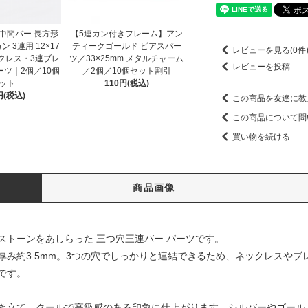
中間バー 長方形
【5連カン付きフレーム】アン
 3連用 12×17
ティークゴールド ピアスパー
レビューを見る(0件
クレス・3連ブレ
ツ／33×25mm メタルチャーム
レビューを投稿
ツ｜2個／10個
／2個／10個セット割引
ット
110円(税込)
円(税込)
この商品を友達に教
この商品について問
買い物を続ける
商品画像
ストーンをあしらった 三つ穴三連バー パーツです。
m、厚み約3.5mm。3つの穴でしっかりと連結できるため、ネックレスや
です。
き立て、クールで高級感のある印象に仕上がります。シルバーやゴール