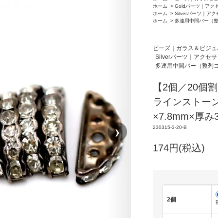
ホーム
>
Goldパーツ｜アク
ホーム
>
Silverパーツ｜ア
ホーム
>
多連用中間バー（
ビーズ｜ガラス＆ビジュ
Silverパーツ｜アクセ
多連用中間バー（整列
【2個／20個
ラインストーン
×7.8mm×厚み
230315-3-20-B
❯
174円(税込)
2個