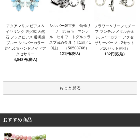
シルバー銀古美 葡萄リ
アクアマリン ピアス＆
フラワー＆リーフモチー
ーフ 35ｍｍ マンテ
イヤリング 選択式 天然
フ マンテル メタル合金
ル・ヒキワ・トグルクラ
石 フックピアス 透明感
シルバーカラー アクセ
スプ留め金具（【1組／1
ブルー シルバーカラー
サリーパーツ（2セット
0組） （50508768）
約4.5cm ハンドメイドア
／10セット割引）
121円(税込)
クセサリー
132円(税込)
4,048円(税込)
もっと見る
おすすめ商品