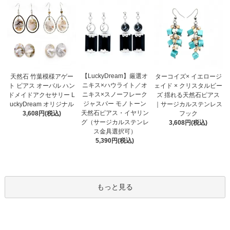
【LuckyDream】厳選オ
天然石 竹葉模様アゲー
ターコイズ× イエロージ
ニキス×ハウライト／オ
ト ピアス オーバル ハン
ェイド × クリスタルビー
ニキス×スノーフレーク
ドメイドアクセサリー L
ズ 揺れる天然石ピアス
ジャスパー モノトーン
uckyDream オリジナル
｜サージカルステンレス
天然石ピアス・イヤリン
3,608円(税込)
フック
グ（サージカルステンレ
3,608円(税込)
ス金具選択可）
5,390円(税込)
もっと見る