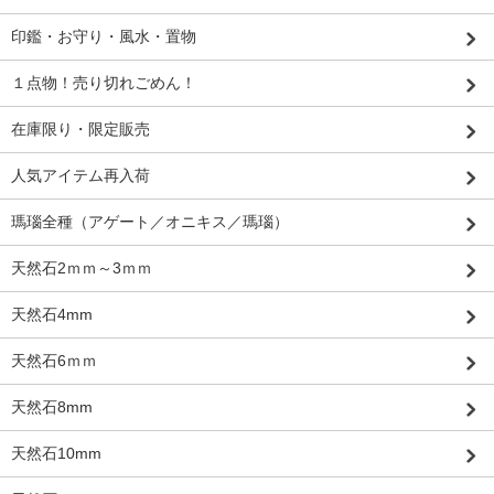
印鑑・お守り・風水・置物
１点物！売り切れごめん！
在庫限り・限定販売
人気アイテム再入荷
瑪瑙全種（アゲート／オニキス／瑪瑙）
天然石2ｍｍ～3ｍｍ
天然石4mm
天然石6ｍｍ
天然石8mm
天然石10mm