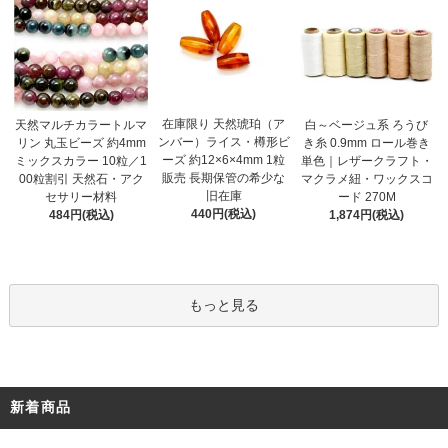
在庫限り 天然琥珀（ア
天然マルチカラートルマ
白～ベージュ系 ろうび
ンバー）ライス・樽形ビ
リン 丸玉ビーズ 約4mm
き糸 0.9mm ロール巻き
ーズ 約12×6×4mm 1粒
ミックスカラー 10粒／1
単色｜レザークラフト・
販売 長期保管の希少な
00粒割引 天然石・アク
マクラメ紐・ワックスコ
旧在庫
セサリー材料
ード 270M
440円(税込)
484円(税込)
1,874円(税込)
もっと見る
新着商品