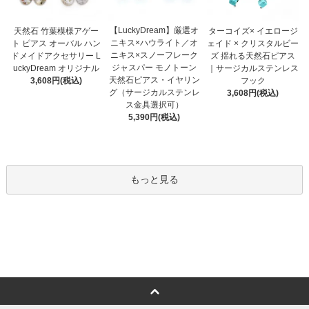
【LuckyDream】厳選オ
天然石 竹葉模様アゲー
ターコイズ× イエロージ
ニキス×ハウライト／オ
ト ピアス オーバル ハン
ェイド × クリスタルビー
ニキス×スノーフレーク
ドメイドアクセサリー L
ズ 揺れる天然石ピアス
ジャスパー モノトーン
uckyDream オリジナル
｜サージカルステンレス
天然石ピアス・イヤリン
3,608円(税込)
フック
グ（サージカルステンレ
3,608円(税込)
ス金具選択可）
5,390円(税込)
もっと見る