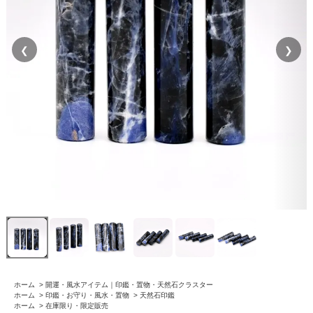
❮
❯
ホーム
>
開運・風水アイテム｜印鑑・置物・天然石クラスター
ホーム
>
印鑑・お守り・風水・置物
>
天然石印鑑
ホーム
>
在庫限り・限定販売