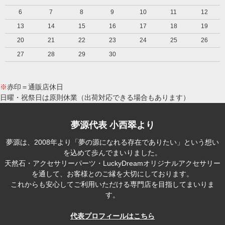
6
7
8
9
10
11
12
13
14
15
16
17
18
19
20
21
22
23
24
25
26
27
28
29
30
※
赤印＝通販店休日
日曜・祝祭日は原則休業（出荷対応できる場合もあります）
夢源代表 小西翠より
夢源は、2008年より「夢の源になれる存在でありたい」という想い
を込めて歩んでまいりました。
天然石・アクセサリーパーツ・LuckyDreamオリジナルアクセサリー
を通して、お客様とのご縁を大切にしております。
これからも安心してご利用いただける専門店を目指してまいりま
す。
代表プロフィールはこちら