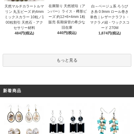
在庫限り 天然琥珀（ア
天然マルチカラートルマ
白～ベージュ系 ろうび
ンバー）ライス・樽形ビ
リン 丸玉ビーズ 約4mm
き糸 0.9mm ロール巻き
ーズ 約12×6×4mm 1粒
ミックスカラー 10粒／1
単色｜レザークラフト・
販売 長期保管の希少な
00粒割引 天然石・アク
マクラメ紐・ワックスコ
旧在庫
セサリー材料
ード 270M
440円(税込)
484円(税込)
1,874円(税込)
もっと見る
新着商品