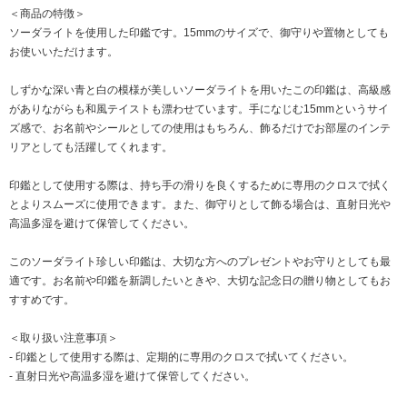
＜商品の特徴＞
ソーダライトを使用した印鑑です。15mmのサイズで、御守りや置物としても
お使いいただけます。
しずかな深い青と白の模様が美しいソーダライトを用いたこの印鑑は、高級感
がありながらも和風テイストも漂わせています。手になじむ15mmというサイ
ズ感で、お名前やシールとしての使用はもちろん、飾るだけでお部屋のインテ
リアとしても活躍してくれます。
印鑑として使用する際は、持ち手の滑りを良くするために専用のクロスで拭く
とよりスムーズに使用できます。また、御守りとして飾る場合は、直射日光や
高温多湿を避けて保管してください。
このソーダライト珍しい印鑑は、大切な方へのプレゼントやお守りとしても最
適です。お名前や印鑑を新調したいときや、大切な記念日の贈り物としてもお
すすめです。
＜取り扱い注意事項＞
- 印鑑として使用する際は、定期的に専用のクロスで拭いてください。
- 直射日光や高温多湿を避けて保管してください。