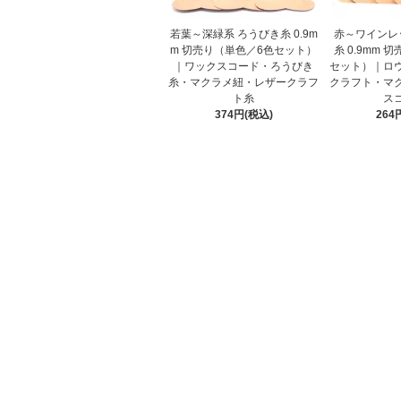
若葉～深緑系 ろうびき糸 0.9m
赤～ワインレ
m 切売り（単色／6色セット）
糸 0.9mm 
｜ワックスコード・ろうびき
セット）｜ロ
糸・マクラメ紐・レザークラフ
クラフト・マ
ト糸
ス
374円(税込)
264