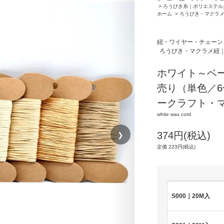
>
ろうびき糸｜ポリエステル
ホーム
>
ろうびき・マクラ
紐・ワイヤー・チェーン
ろうびき・マクラメ紐
ホワイト～ベージ
売り（単色／
ークラフト・
white wax cord
❯
374円(税込)
定価 223円(税込)
S000｜20M入