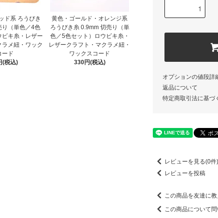
ッド系 ろうびき
黄色・ゴールド・オレンジ系
切売り（単色／4色
ろうびき糸 0.9mm 切売り（単
ウビキ糸・レザー
色／5色セット）ロウビキ糸・
クラメ紐・ワック
レザークラフト・マクラメ紐・
コード
ワックスコード
円(税込)
330円(税込)
オプションの値段詳
返品について
特定商取引法に基づ
レビューを見る(0件
レビューを投稿
この商品を友達に教
この商品について問