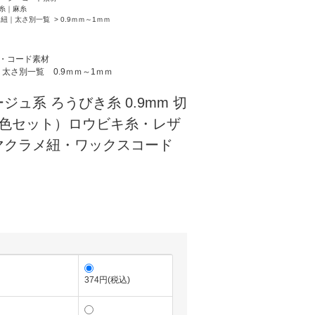
糸｜麻糸
メ紐｜太さ別一覧
>
0.9ｍｍ～1ｍｍ
・コード素材
｜太さ別一覧
0.9ｍｍ～1ｍｍ
ュ系 ろうびき糸 0.9mm 切
6色セット）ロウビキ糸・レザ
マクラメ紐・ワックスコード
374円(税込)