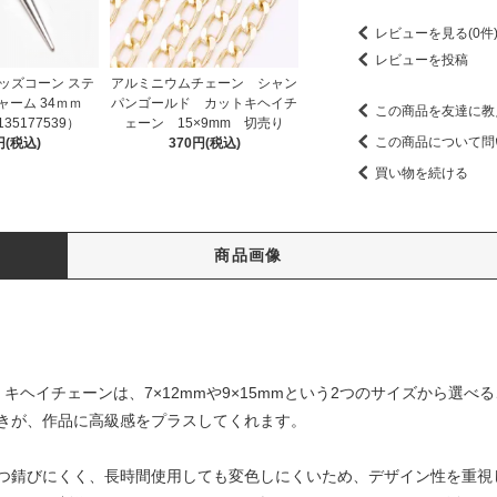
レビューを見る(0件
レビューを投稿
ッズコーン ステ
アルミニウムチェーン シャン
ャーム 34ｍｍ
パンゴールド カットキヘイチ
この商品を友達に教
135177539）
ェーン 15×9mm 切売り
この商品について問
円(税込)
370円(税込)
買い物を続ける
商品画像
キヘイチェーンは、7×12mmや9×15mmという2つのサイズから選べ
きが、作品に高級感をプラスしてくれます。
つ錆びにくく、長時間使用しても変色しにくいため、デザイン性を重視