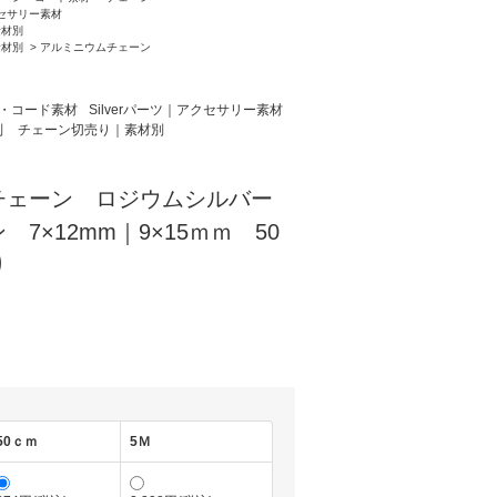
クセサリー素材
素材別
素材別
>
アルミニウムチェーン
・コード素材
Silverパーツ｜アクセサリー素材
別
チェーン切売り｜素材別
チェーン ロジウムシルバー
7×12mm｜9×15ｍｍ 50
り
50ｃｍ
5Ｍ