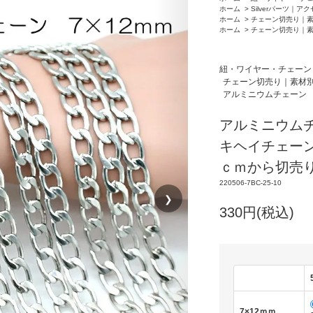
ホーム
>
Silverパーツ｜ア
ホーム
>
チェーン切売り｜
ホーム
>
チェーン切売り｜
紐・ワイヤー・チェーン
チェーン切売り｜素材
アルミニウムチェーン
アルミニウム
キヘイチェーン 
ｃｍから切売
220506-7BC-25-10
❯
330円(税込)
7×12ｍｍ