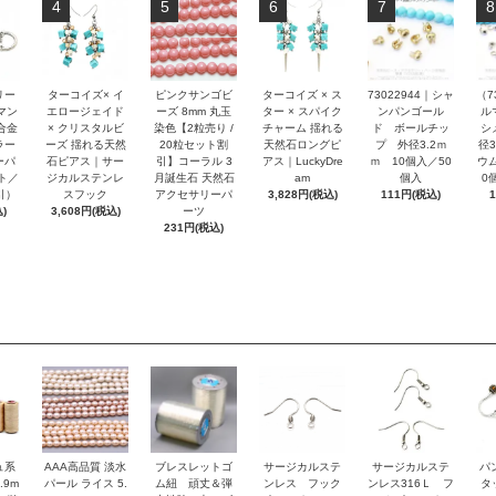
4
5
6
7
8
リー
ターコイズ× イ
ピンクサンゴビ
ターコイズ × ス
73022944｜シャ
（7
マン
エロージェイド
ーズ 8mm 丸玉
ター × スパイク
ンパンゴール
ル
合金
× クリスタルビ
染色【2粒売り /
チャーム 揺れる
ド ボールチッ
シ
ラー
ーズ 揺れる天然
20粒セット割
天然石ロングピ
プ 外径3.2ｍ
径
ーパ
石ピアス｜サー
引】コーラル 3
アス｜LuckyDre
ｍ 10個入／50
ウ
ト／
ジカルステンレ
月誕生石 天然石
am
個入
0
引）
スフック
アクセサリーパ
3,828円(税込)
111円(税込)
)
3,608円(税込)
ーツ
231円(税込)
ュ系
AAA高品質 淡水
ブレスレットゴ
サージカルステ
サージカルステ
パ
.9m
パール ライス 5.
ム紐 頑丈＆弾
ンレス フック
ンレス316Ｌ フ
タ