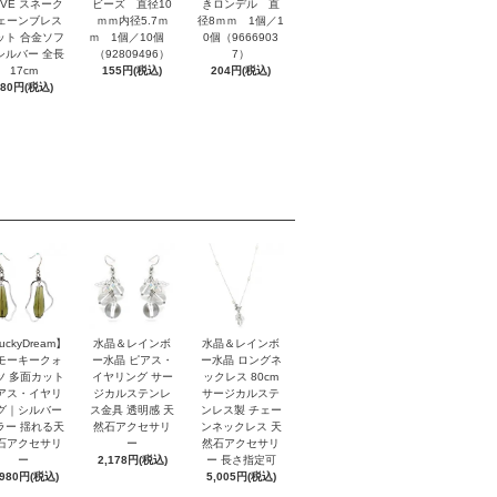
OVE スネーク
ビーズ 直径10
きロンデル 直
ェーンブレス
ｍｍ内径5.7ｍ
径8ｍｍ 1個／1
ット 合金ソフ
ｍ 1個／10個
0個（9666903
シルバー 全長
（92809496）
7）
17cm
155円(税込)
204円(税込)
880円(税込)
uckyDream】
水晶＆レインボ
水晶＆レインボ
モーキークォ
ー水晶 ピアス・
ー水晶 ロングネ
ツ 多面カット
イヤリング サー
ックレス 80cm
アス・イヤリ
ジカルステンレ
サージカルステ
グ｜シルバー
ス金具 透明感 天
ンレス製 チェー
ラー 揺れる天
然石アクセサリ
ンネックレス 天
石アクセサリ
ー
然石アクセサリ
ー
2,178円(税込)
ー 長さ指定可
,980円(税込)
5,005円(税込)