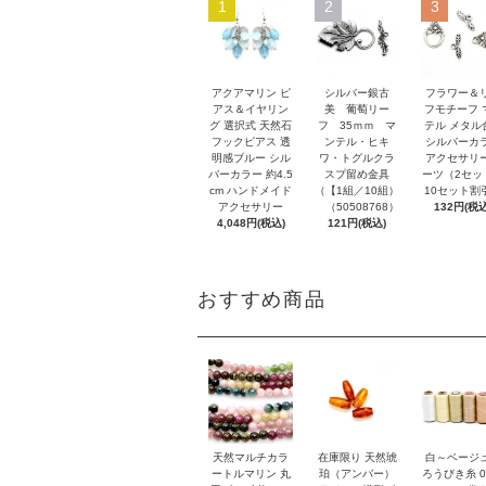
1
2
3
アクアマリン ピ
シルバー銀古
フラワー＆
アス＆イヤリン
美 葡萄リー
フモチーフ 
グ 選択式 天然石
フ 35ｍｍ マ
テル メタル
フックピアス 透
ンテル・ヒキ
シルバーカ
明感ブルー シル
ワ・トグルクラ
アクセサリ
バーカラー 約4.5
スプ留め金具
ーツ（2セッ
cm ハンドメイド
（【1組／10組）
10セット割
アクセサリー
（50508768）
132円(税込
4,048円(税込)
121円(税込)
おすすめ商品
天然マルチカラ
在庫限り 天然琥
白～ベージ
ートルマリン 丸
珀（アンバー）
ろうびき糸 0