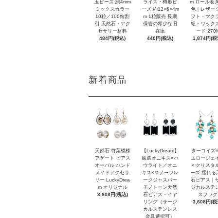
玉ビーズ 約4mm
ライス・樽形ビ
m ロール巻き
ミックスカラー
ーズ 約12×6×4m
色｜レザー
10粒／100粒割
m 1粒販売 長期
フト・マク
引 天然石・アク
保管の希少な旧
紐・ワック
セサリー材料
在庫
ード 270
484円(税込)
440円(税込)
1,874円(税
新着商品
天然石 竹葉模様
【LuckyDream】
ターコイズ×
アゲート ピアス
厳選オニキス×ハ
エロージェ
オーバル ハンド
ウライト／オニ
× クリスタ
メイドアクセサ
キス×スノーフレ
ーズ 揺れる
リー LuckyDrea
ークジャスパー
石ピアス｜
m オリジナル
モノトーン天然
ジカルステ
3,608円(税込)
石ピアス・イヤ
スフック
リング（サージ
3,608円(税
カルステンレス
金具選択可）