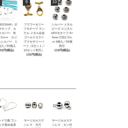
9
10
3023446）ダ
フラワー＆リー
シルバー メタル
マチップ カ
フモチーフ マン
ビーズ スジ入り
メカバー 外
テル メタル合金
UFOモチーフ 5×
3.5ｍｍ ロジ
ゴールドカラー
6mm 穴径1.5ｍ
ムシルバー 1
アクセサリーパ
ｍ 6個入／50個
個入／50個入
ーツ（2セット／
割引
132円(税込)
10セット割引）
110円(税込)
132円(税込)
ンドラ風 ワン
サージカルステ
サージカルステ
ッチ留め金具
ンレス 大穴
ンレス カン付