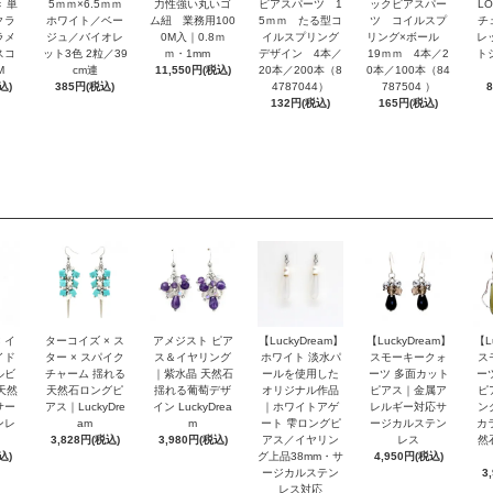
 単
5ｍｍ×6.5ｍｍ
力性強い丸いゴ
ピアスパーツ 1
ックピアスパー
L
クラ
ホワイト／ベー
ム紐 業務用100
5ｍｍ たる型コ
ツ コイルスプ
チ
ラメ
ジュ／バイオレ
0M入｜0.8ｍ
イルスプリング
リング×ボール
レ
スコ
ット3色 2粒／39
ｍ・1mm
デザイン 4本／
19ｍｍ 4本／2
ト
M
cm連
11,550円(税込)
20本／200本（8
0本／100本（84
込)
385円(税込)
4787044）
787504 ）
132円(税込)
165円(税込)
 イ
ターコイズ × ス
アメジスト ピア
【LuckyDream】
【LuckyDream】
【L
イド
ター × スパイク
ス＆イヤリング
ホワイト 淡水パ
スモーキークォ
ス
ルビ
チャーム 揺れる
｜紫水晶 天然石
ールを使用した
ーツ 多面カット
ー
天然
天然石ロングピ
揺れる葡萄デザ
オリジナル作品
ピアス｜金属ア
ピ
サー
アス｜LuckyDre
イン LuckyDrea
｜ホワイトアゲ
レルギー対応サ
ン
ンレ
am
m
ート 雫ロングピ
ージカルステン
カ
3,828円(税込)
3,980円(税込)
アス／イヤリン
レス
然
込)
グ上品38mm・サ
4,950円(税込)
ージカルステン
3
レス対応