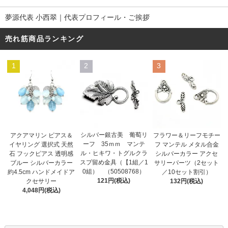
夢源代表 小西翠｜代表プロフィール・ご挨拶
売れ筋商品ランキング
1
2
3
シルバー銀古美 葡萄リ
アクアマリン ピアス＆
フラワー＆リーフモチー
ーフ 35ｍｍ マンテ
イヤリング 選択式 天然
フ マンテル メタル合金
ル・ヒキワ・トグルクラ
石 フックピアス 透明感
シルバーカラー アクセ
スプ留め金具（【1組／1
ブルー シルバーカラー
サリーパーツ（2セット
0組） （50508768）
約4.5cm ハンドメイドア
／10セット割引）
121円(税込)
クセサリー
132円(税込)
4,048円(税込)