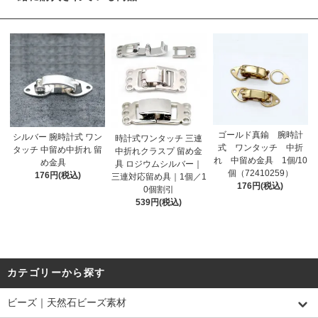
ゴールド真鍮 腕時計
シルバー 腕時計式 ワン
時計式ワンタッチ 三連
式 ワンタッチ 中折
タッチ 中留め中折れ 留
中折れクラスプ 留め金
れ 中留め金具 1個/10
め金具
具 ロジウムシルバー｜
個（72410259）
176円(税込)
三連対応留め具｜1個／1
176円(税込)
0個割引
539円(税込)
カテゴリーから探す
ビーズ｜天然石ビーズ素材