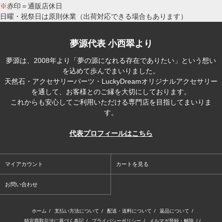
※
赤印＝通販店休日
日曜・祝祭日は原則休業（出荷対応できる場合もあります）
夢源代表 小西翠より
夢源は、2008年より「夢の源になれる存在でありたい」という想い
を込めて歩んでまいりました。
天然石・アクセサリーパーツ・LuckyDreamオリジナルアクセサリー
を通して、お客様とのご縁を大切にしております。
これからも安心してご利用いただける専門店を目指してまいりま
す。
代表プロフィールはこちら
マイアカウント
カートを見る
お問い合わせ
ホーム
/
支払い方法について
/
配送・送料について
/
返品について
/
特定商取引法に基づく表記
/
プライバシーポリシー
/
メルマガ登録・解除
/ /