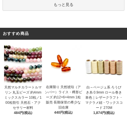
もっと見る
おすすめ商品
在庫限り 天然琥珀（ア
天然マルチカラートルマ
白～ベージュ系 ろうび
ンバー）ライス・樽形ビ
リン 丸玉ビーズ 約4mm
き糸 0.9mm ロール巻き
ーズ 約12×6×4mm 1粒
ミックスカラー 10粒／1
単色｜レザークラフト・
販売 長期保管の希少な
00粒割引 天然石・アク
マクラメ紐・ワックスコ
旧在庫
セサリー材料
ード 270M
440円(税込)
484円(税込)
1,874円(税込)