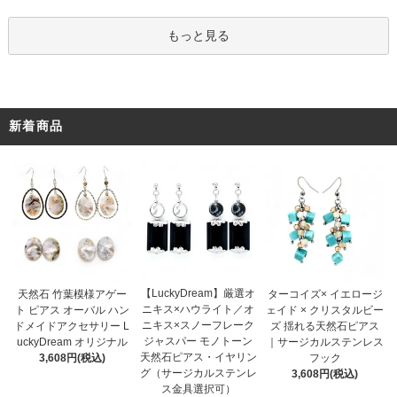
もっと見る
新着商品
【LuckyDream】厳選オ
天然石 竹葉模様アゲー
ターコイズ× イエロージ
ニキス×ハウライト／オ
ト ピアス オーバル ハン
ェイド × クリスタルビー
ニキス×スノーフレーク
ドメイドアクセサリー L
ズ 揺れる天然石ピアス
ジャスパー モノトーン
uckyDream オリジナル
｜サージカルステンレス
天然石ピアス・イヤリン
3,608円(税込)
フック
グ（サージカルステンレ
3,608円(税込)
ス金具選択可）