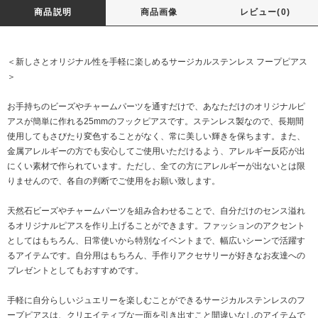
商品説明
商品画像
レビュー(0)
＜新しさとオリジナル性を手軽に楽しめるサージカルステンレス フープピアス
＞
お手持ちのビーズやチャームパーツを通すだけで、あなただけのオリジナルピ
アスが簡単に作れる25mmのフックピアスです。ステンレス製なので、長期間
使用してもさびたり変色することがなく、常に美しい輝きを保ちます。また、
金属アレルギーの方でも安心してご使用いただけるよう、アレルギー反応が出
にくい素材で作られています。ただし、全ての方にアレルギーが出ないとは限
りませんので、各自の判断でご使用をお願い致します。
天然石ビーズやチャームパーツを組み合わせることで、自分だけのセンス溢れ
るオリジナルピアスを作り上げることができます。ファッションのアクセント
としてはもちろん、日常使いから特別なイベントまで、幅広いシーンで活躍す
るアイテムです。自分用はもちろん、手作りアクセサリーが好きなお友達への
プレゼントとしてもおすすめです。
手軽に自分らしいジュエリーを楽しむことができるサージカルステンレスのフ
ープピアスは、クリエイティブな一面を引き出すこと間違いなしのアイテムで