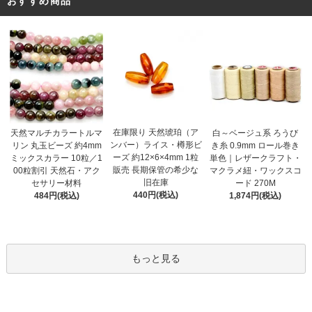
おすすめ商品
在庫限り 天然琥珀（ア
天然マルチカラートルマ
白～ベージュ系 ろうび
ンバー）ライス・樽形ビ
リン 丸玉ビーズ 約4mm
き糸 0.9mm ロール巻き
ーズ 約12×6×4mm 1粒
ミックスカラー 10粒／1
単色｜レザークラフト・
販売 長期保管の希少な
00粒割引 天然石・アク
マクラメ紐・ワックスコ
旧在庫
セサリー材料
ード 270M
440円(税込)
484円(税込)
1,874円(税込)
もっと見る