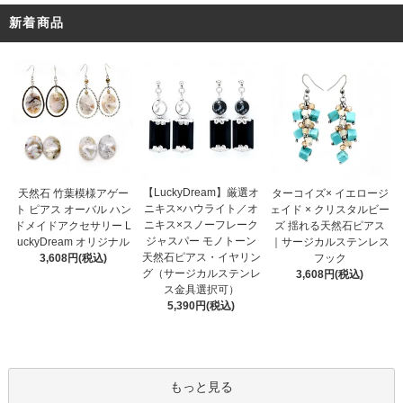
新着商品
【LuckyDream】厳選オ
天然石 竹葉模様アゲー
ターコイズ× イエロージ
ニキス×ハウライト／オ
ト ピアス オーバル ハン
ェイド × クリスタルビー
ニキス×スノーフレーク
ドメイドアクセサリー L
ズ 揺れる天然石ピアス
ジャスパー モノトーン
uckyDream オリジナル
｜サージカルステンレス
天然石ピアス・イヤリン
3,608円(税込)
フック
グ（サージカルステンレ
3,608円(税込)
ス金具選択可）
5,390円(税込)
もっと見る