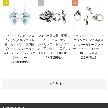
1
2
3
シルバー銀古美 葡萄リ
アクアマリン ピアス＆
フラワー＆リーフモチー
ーフ 35ｍｍ マンテ
イヤリング 選択式 天然
フ マンテル メタル合金
ル・ヒキワ・トグルクラ
石 フックピアス 透明感
シルバーカラー アクセ
スプ留め金具（【1組／1
ブルー シルバーカラー
サリーパーツ（2セット
0組） （50508768）
約4.5cm ハンドメイドア
／10セット割引）
121円(税込)
クセサリー
132円(税込)
4,048円(税込)
もっと見る