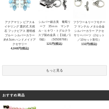
シルバー銀古美 葡萄リ
アクアマリン ピアス＆
フラワー＆リーフモチー
ーフ 35ｍｍ マンテ
イヤリング 選択式 天然
フ マンテル メタル合金
ル・ヒキワ・トグルクラ
石 フックピアス 透明感
シルバーカラー アクセ
スプ留め金具（【1組／1
ブルー シルバーカラー
サリーパーツ（2セット
0組） （50508768）
約4.5cm ハンドメイドア
／10セット割引）
121円(税込)
クセサリー
132円(税込)
4,048円(税込)
もっと見る
おすすめ商品