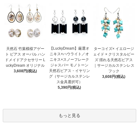
【LuckyDream】厳選オ
天然石 竹葉模様アゲー
ターコイズ× イエロージ
ニキス×ハウライト／オ
ト ピアス オーバル ハン
ェイド × クリスタルビー
ニキス×スノーフレーク
ドメイドアクセサリー L
ズ 揺れる天然石ピアス
ジャスパー モノトーン
uckyDream オリジナル
｜サージカルステンレス
天然石ピアス・イヤリン
3,608円(税込)
フック
グ（サージカルステンレ
3,608円(税込)
ス金具選択可）
5,390円(税込)
もっと見る