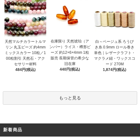
在庫限り 天然琥珀（ア
天然マルチカラートルマ
白～ベージュ系 ろうび
ンバー）ライス・樽形ビ
リン 丸玉ビーズ 約4mm
き糸 0.9mm ロール巻き
ーズ 約12×6×4mm 1粒
ミックスカラー 10粒／1
単色｜レザークラフト・
販売 長期保管の希少な
00粒割引 天然石・アク
マクラメ紐・ワックスコ
旧在庫
セサリー材料
ード 270M
440円(税込)
484円(税込)
1,874円(税込)
もっと見る
新着商品