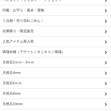
印鑑・お守り・風水・置物
１点物！売り切れごめん！
在庫限り・限定販売
人気アイテム再入荷
瑪瑙全種（アゲート／オニキス／瑪瑙）
天然石2ｍｍ～3ｍｍ
天然石4mm
天然石6ｍｍ
天然石8mm
天然石10mm