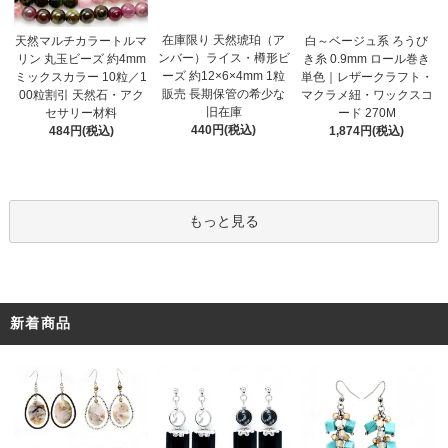
在庫限り 天然琥珀（ア
天然マルチカラートルマ
白～ベージュ系 ろうび
ンバー）ライス・樽形ビ
リン 丸玉ビーズ 約4mm
き糸 0.9mm ロール巻き
ーズ 約12×6×4mm 1粒
ミックスカラー 10粒／1
単色｜レザークラフト・
販売 長期保管の希少な
00粒割引 天然石・アク
マクラメ紐・ワックスコ
旧在庫
セサリー材料
ード 270M
440円(税込)
484円(税込)
1,874円(税込)
もっと見る
新着商品