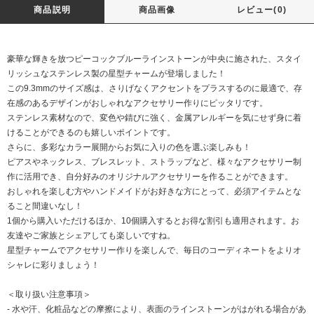
商品説明
商品画像
レビュー(0)
豪華な輝きを放つピーコックブルーラインストーンが中央に施された、スタイ
リッシュなステンレス製の星型チャームが登場しました！
この9.3mmのサイズ感は、さりげなくアクセントをプラスするのに最適で、存
在感のあるデザインがおしゃれなアクセサリー作りにピッタリです。
ステンレス素材なので、変色や錆びに強く、金属アレルギーを気にせず身に着
けることができるのも嬉しいポイントです。
さらに、多彩なカラー展開からお気に入りの色を選ぶ楽しみも！
ピアスやネックレス、ブレスレット、ストラップなど、様々なアクセサリー制
作に活用でき、自分好みのオリジナルアクセサリーを作ることができます。
おしゃれを楽しむ方やハンドメイドがお好きな方にとって、必須アイテムとな
ること間違いなし！
1個から購入いただけるほか、10個購入するとお得な割引も適用されます。お
友達やご家族とシェアしても楽しいですね。
星型チャームでアクセサリー作りを楽しんで、毎日のコーディネートをよりオ
シャレに彩りましょう！
＜取り扱い注意事項＞
- 水や汗、化粧品などの摩擦により、表面のラインストーンがはがれる場合があ