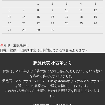
1
2
3
4
5
6
7
8
9
10
11
12
13
14
15
16
17
18
19
20
21
22
23
24
25
26
27
28
29
30
※
赤印＝通販店休日
日曜・祝祭日は原則休業（出荷対応できる場合もあります）
夢源代表 小西翠より
夢源は、2008年より「夢の源になれる存在でありたい」という想い
を込めて歩んでまいりました。
天然石・アクセサリーパーツ・LuckyDreamオリジナルアクセサリー
を通して、お客様とのご縁を大切にしております。
これからも安心してご利用いただける専門店を目指してまいりま
す。