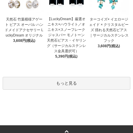
【LuckyDream】厳選オ
天然石 竹葉模様アゲー
ターコイズ× イエロージ
ニキス×ハウライト／オ
ト ピアス オーバル ハン
ェイド × クリスタルビー
ニキス×スノーフレーク
ドメイドアクセサリー L
ズ 揺れる天然石ピアス
ジャスパー モノトーン
uckyDream オリジナル
｜サージカルステンレス
天然石ピアス・イヤリン
3,608円(税込)
フック
グ（サージカルステンレ
3,608円(税込)
ス金具選択可）
5,390円(税込)
もっと見る