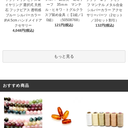
ーフ 35ｍｍ マンテ
イヤリング 選択式 天然
フ マンテル メタル合金
ル・ヒキワ・トグルクラ
石 フックピアス 透明感
シルバーカラー アクセ
スプ留め金具（【1組／1
ブルー シルバーカラー
サリーパーツ（2セット
0組） （50508768）
約4.5cm ハンドメイドア
／10セット割引）
121円(税込)
クセサリー
132円(税込)
4,048円(税込)
もっと見る
おすすめ商品