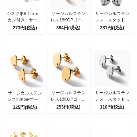
シズク形8.1ｍｍ
サージカルステン
サージカルステン
カン付き サージ
レス18KGPゴール
レス スタッドピ
カルステンレス
ド カン付きシズク
アス・ピアスキャ
273円(税込)
394円(税込)
231円(税込)
スタッドピアス・
型8.1ｍｍ スタッ
ッチセット ハー
ピアスキャッチセ
ドピアス・ピアス
ト8ｍｍ カン付
ット 2個／20個
キャッチセット 2
き 2個入／20個
（174412990 ）
個入／20個入（17
入（174409022 ）
4412805）
サージカルステン
サージカルステン
サージカルステン
レス18KGPゴール
レス スタッドピ
レス18KGPゴール
ド スタッドピア
アスパーツ・キャ
ド スタッドピア
253円(税込)
110円(税込)
325円(税込)
スパーツ・キャッ
ッチセット プレ
スパーツ・キャッ
チセット カン穴有
ート10ｍｍカン穴
チセット ハート
プレート10ｍｍ
有 2個入／20個
8ｍｍ カン穴有 2
2個入／20個入
入（ 174403769）
個入／20個入（ 17