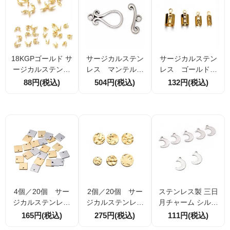
（174405951）
4406868）
18KGPゴールド サ
サージカルステン
サージカルステン
ージカルステンレ
レス マンテル・
レス ゴールド
ス Vカップ チップ
トグル 花瓶モチ
ひも留め カツ
88円(税込)
504円(税込)
132円(税込)
つぶし玉カバー か
ーフ クラスプ
ラ カシメ エン
しめカバー 三つサ
ヒキワ 留め金具
ドパーツ 4サイズ
イズ展開
パーツ 1組／1
展開
0組
4個／20個 サー
2個／20個 サー
ステンレス製 三日
ジカルステンレス
ジカルステンレス
月チャーム シルバ
スクエアチャーム
18KGP ゴールド
ー 16.2×11.4mm
165円(税込)
275円(税込)
111円(税込)
7mm ステンレスカ
トップチャーム サ
穴径1mm 1個／10