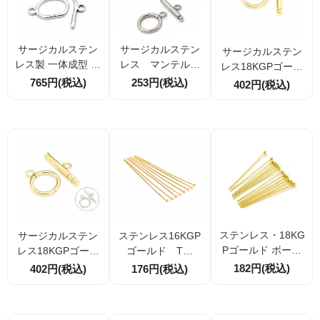
サージカルステン
サージカルステン
サージカルステン
レス製 一体成型 変
レス マンテル・
レス18KGPゴール
形マンテルクラス
トグルクラスプ
ド マンテル・ト
765円(税込)
253円(税込)
402円(税込)
プ（シルバー色）1
留め金具 引き輪
グルクラスプ 留
個／10個割引
外径14mm 1組／1
め金具 引き輪14
0組（16296763
mm 1組／10組
8）
（162891687）
ステンレス・18KG
サージカルステン
ステンレス16KGP
Pゴールド ボール
レス18KGPゴール
ゴールド Tピ
ピン 球ピン 線径0.
ド マンテル・ト
ン 線径0.6ｍｍ
182円(税込)
402円(税込)
176円(税込)
6ｍｍ全長25ｍｍ 1
グルクラスプ 留
全長30ｍｍ 10本
0本／100本（1624
め金具 引き輪外
／100本 （16245
59276）
径14mm【1セット
9348）