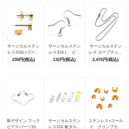
本 （17737649
ｍ 4個／20個
（177376036）
2）
サージカルステン
サージカルステン
サージカルステン
レス316L×ゴール
レス316Ｌ ピア
レス ロープチェー
ド ポスト ピア
スパーツ フック
ンネックレス 約51
230円(税込)
132円(税込)
2,475円(税込)
ス×ピアスキャッ
17ｍｍ コイルス
cm｜太さ3mm メ
チ カン付きスタ
プリングデザイン
ンズ向け シンプル
ッドピアスパー
【4本／20本／100
高級感
ツ 2本／20本割
本】（17714343
引
0）
珠デザイン フック
サージカルステン
ステンレス×ゴール
ピアスパーツ15ｍ
レス316 板ダルマ
ド クリンプカバ