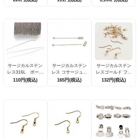
ツ チャーム 雷
ツ 内径３ｍｍ
紐留め クラスプ ワ
（稲妻）20mm 1
4個／20個／100個
ンタッチ 差し込み
個入／10個入
中留 金具 穴径6ｍ
ｍ 1個／10個
サージカルステン
サージカルステン
サージカルステン
レス316L ボール
レス コサージュピ
レスゴールド フッ
チェーン1.2mm
ン ブローチピン ハ
クピアスパーツ
110円(税込)
165円(税込)
132円(税込)
切売り 10cm/1m/
ットピン キャッチ
珠デザイン 4個
10/100m（158563
セット 60ｍｍ 1本
／20個（1573006
490）
／10本
03）