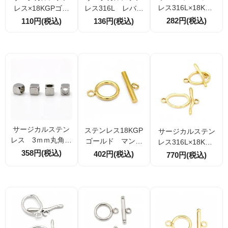
レス316L×18KGP
レス×18KGPゴー
レス316L レバー
ゴールド レバー
ルド マルカン 1
バック フレンチ
282円(税込)
110円(税込)
136円(税込)
バック フレンチ
0個／100個 （16
フックピアスパー
フックピアスパー
7901566）
ツ 15×12ｍｍ 2
ツ 15×12ｍｍ【2
個／20個（167899
個／20個】（1678
590）
98257）
サージカルステン
ステンレス18KGP
サージカルステン
レス 3ｍｍ丸角
ゴールド マンテ
レス316L×18KGP
ビーズ 四面体
ル・トグルクラス
358円(税込)
ゴールド マンテ
402円(税込)
770円(税込)
多面体キューブ 1
プ 留め金具 ヒ
ル・トグルクラス
0個/50個 （1674
キワパーツ 外径1
プ ヒキワ留め金
47577）
4mm 1セット／1
具（一体成型）引
0セット
き輪外径15×25mm
バー29ｍｍ