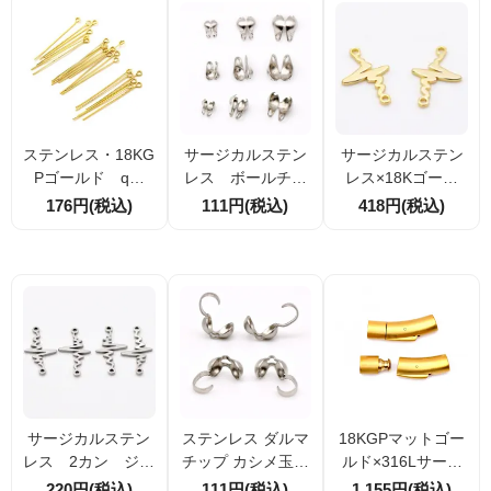
／10セット】（16
2890705）
ステンレス・18KG
サージカルステン
サージカルステン
Pゴールド qピ
レス ボールチッ
レス×18Kゴール
ン 線径0.6ｍｍ
プ ボールチェーン
ド 2カン チャー
176円(税込)
111円(税込)
418円(税込)
全長26ｍｍ 20本／
カシメパーツ 4個
ム 雷（稲妻）18
100本 （162459
／20個／100個
mm 1個入／10個
106）
入
サージカルステン
ステンレス ダルマ
18KGPマットゴー
レス 2カン ジョ
チップ カシメ玉カ
ルド×316Lサージ
イントつなぎパー
バーエンドパー
カルステンレス
220円(税込)
111円(税込)
1,155円(税込)