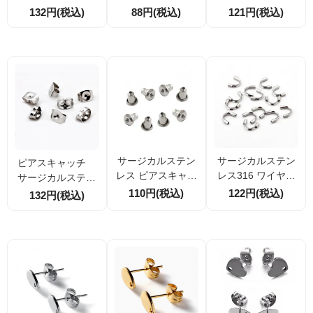
ｍ｜サージカルス
エンドパーツ 8m
ー（つぶし玉カバ
132円(税込)
88円(税込)
121円(税込)
テンレス316Ｌ 4
m・10mm・11mm
ー・カシメ玉カバ
本／20本／100本
全5種類 エンドプ
ー）3ｍｍ・4ｍｍ
（176443259）
レート 1個・10個
割引
サージカルステン
サージカルステン
ピアスキャッチ
レス ピアスキャッ
レス316 ワイヤー
サージカルステン
チ 弾丸デザイン シ
プロテクター シル
レス 20個／100
110円(税込)
122円(税込)
132円(税込)
リコン内蔵 4個／2
バー 約5mm ワイ
個（ 174425775
0個
ヤーガード ワイヤ
2）
ー保護 4個入・20
個割引 ハンドメイ
ドアクセサリーパ
ーツ