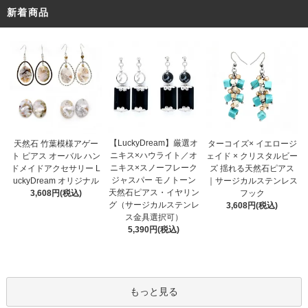
新着商品
【LuckyDream】厳選オ
天然石 竹葉模様アゲー
ターコイズ× イエロージ
ニキス×ハウライト／オ
ト ピアス オーバル ハン
ェイド × クリスタルビー
ニキス×スノーフレーク
ドメイドアクセサリー L
ズ 揺れる天然石ピアス
ジャスパー モノトーン
uckyDream オリジナル
｜サージカルステンレス
天然石ピアス・イヤリン
3,608円(税込)
フック
グ（サージカルステンレ
3,608円(税込)
ス金具選択可）
5,390円(税込)
もっと見る