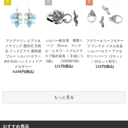
1
2
3
シルバー銀古美 葡萄リ
アクアマリン ピアス＆
フラワー＆リーフモチー
ーフ 35ｍｍ マンテ
イヤリング 選択式 天然
フ マンテル メタル合金
ル・ヒキワ・トグルクラ
石 フックピアス 透明感
シルバーカラー アクセ
スプ留め金具（【1組／1
ブルー シルバーカラー
サリーパーツ（2セット
0組） （50508768）
約4.5cm ハンドメイドア
／10セット割引）
121円(税込)
クセサリー
132円(税込)
4,048円(税込)
もっと見る
おすすめ商品