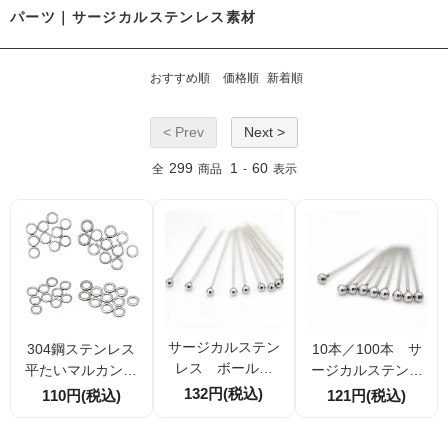
パーツ｜サージカルステンレス素材
おすすめ順
価格順
新着順
< Prev
Next >
299
1
60
全
商品
-
表示
サージカルステン
304鋼ステンレス
10本／100本 サ
レス ボールピ
平たいマルカン・
ージカルステンレ
ン 球ピン 線径
へらマルカン 外径
ス ボールピン・
132円(税込)
110円(税込)
121円(税込)
0.5ｍｍ 全長20ｍ
7.5ｍｍ｜8.3ｍｍ
球ピン 線径0.5ｍ
ｍ 10本／100
内径4.8ｍｍ｜5ｍ
ｍ 全長15ｍｍ