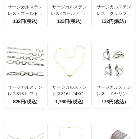
サージカルステン
サージカルステン
サージカルステン
レス・ゴールド
レス×ゴールド フ
レス クリップパ
フックピアス コ
ックピアスパー
ーツ （シュー
132円(税込)
123円(税込)
132円(税込)
イルスプリング×珠
ツ コイルスプリ
ズ・帽子・洋服・
デザイン19ｍｍ
ングデザイン 17
バッグ用）2サイズ
2個／20個（15730
ｍｍ 4個／20個
展開
0382）
（157299958）
サージカルステン
サージカルステン
サージカルステン
レス316Ｌ フィガ
レス316L 24KGP
レス イヤリング
ロ（ロングアンド
ゴールド ネックレ
パーツ 三角バネ
825円(税込)
1,760円(税込)
176円(税込)
ショート）丸あず
ス｜華奢スエッジ
式 2個入／20個
き ミックスデザイ
チェーン 幅0.8mm
入（152475412）
ンチェーン 50ｃｍ
全長42cm｜完成品
切売り／5M割引
アクセサリー・金
属アレルギー対応