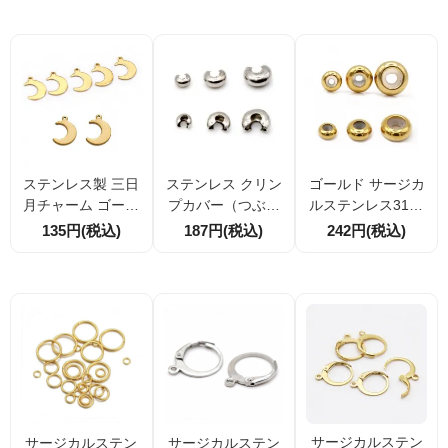
ラー／ゴールドカ
ークルプレート 8
個割引 アクセサリ
ラー
mm・10mm 選択
ーパーツ
可
ステンレス製 三日
ステンレス クリン
ゴールド サージカ
月チャーム ゴール
プカバー（つぶし
ルステンレス316L
ド 16.2×11.4mm
玉カバー・カシメ
シリコン入 ストッ
135円(税込)
187円(税込)
242円(税込)
穴径1mm 1個／10
カバー）3ｍｍ・4
パービーズ スライ
個割引 アクセサリ
ｍｍ・5ｍｍ
ドボール 6mm8
ーパーツ
ｍｍ10mm（1679
55822）
サージカルステン
サージカルステン
サージカルステン