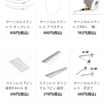
サージカルステン
サージカルステン
サージカルステン
レス ネックレス 2
レス アズキチェー
レス316Ｌ 極細0.
サイズ展開（1.4m
ンネックレス ゴー
8ｍｍ カットアズ
935円(税込)
605円(税込)
781円(税込)
m／2.0mm）カニ
ルド鍍金 全長49c
キチェーン 50ｃ
カン＆アジャスタ
m 太さ1.5mm／2.
ｍ/5Ｍ（14296460
ー付き｜53cm｜チ
0mm 選択可
3）
ェーンネックレス
ステンレス Tピン
ステンレス オリジ
サージカルステン
線径0.6ｍｍ 全長4
ナル Tピン 線径0.
レス 芯立て ヒ
0ｍｍ 10本／100
7ｍｍ 長さ75ｍｍ
ートン 5ｍｍカッ
105円(税込)
279円(税込)
165円(税込)
本 （142641170)
10本／100本 （1
プ ピアス・キャ
41702202)
ッチセット 2本／