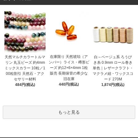
在庫限り 天然琥珀（ア
天然マルチカラートルマ
白～ベージュ系 ろうび
ンバー）ライス・樽形ビ
リン 丸玉ビーズ 約4mm
き糸 0.9mm ロール巻き
ーズ 約12×6×4mm 1粒
ミックスカラー 10粒／1
単色｜レザークラフト・
販売 長期保管の希少な
00粒割引 天然石・アク
マクラメ紐・ワックスコ
旧在庫
セサリー材料
ード 270M
440円(税込)
484円(税込)
1,874円(税込)
もっと見る