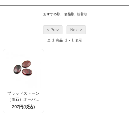
おすすめ順
価格順
新着順
< Prev
Next >
1
1
1
全
商品
-
表示
ブラッドストーン
（血石）オーバル
ビーズ 18×25mm
207円(税込)
穴径約1.2mm 1粒
／10粒（1427462
98）