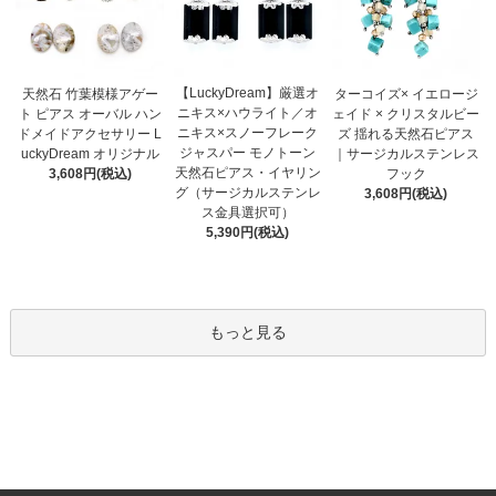
【LuckyDream】厳選オ
天然石 竹葉模様アゲー
ターコイズ× イエロージ
ニキス×ハウライト／オ
ト ピアス オーバル ハン
ェイド × クリスタルビー
ニキス×スノーフレーク
ドメイドアクセサリー L
ズ 揺れる天然石ピアス
ジャスパー モノトーン
uckyDream オリジナル
｜サージカルステンレス
天然石ピアス・イヤリン
3,608円(税込)
フック
グ（サージカルステンレ
3,608円(税込)
ス金具選択可）
5,390円(税込)
もっと見る