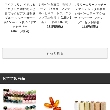
シルバー銀古美 葡萄リ
アクアマリン ピアス＆
フラワー＆リーフモチー
ーフ 35ｍｍ マンテ
イヤリング 選択式 天然
フ マンテル メタル合金
ル・ヒキワ・トグルクラ
石 フックピアス 透明感
シルバーカラー アクセ
スプ留め金具（【1組／1
ブルー シルバーカラー
サリーパーツ（2セット
0組） （50508768）
約4.5cm ハンドメイドア
／10セット割引）
121円(税込)
クセサリー
132円(税込)
4,048円(税込)
もっと見る
おすすめ商品