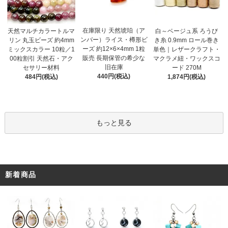
在庫限り 天然琥珀（ア
天然マルチカラートルマ
白～ベージュ系 ろうび
ンバー）ライス・樽形ビ
リン 丸玉ビーズ 約4mm
き糸 0.9mm ロール巻き
ーズ 約12×6×4mm 1粒
ミックスカラー 10粒／1
単色｜レザークラフト・
販売 長期保管の希少な
00粒割引 天然石・アク
マクラメ紐・ワックスコ
旧在庫
セサリー材料
ード 270M
440円(税込)
484円(税込)
1,874円(税込)
もっと見る
新着商品