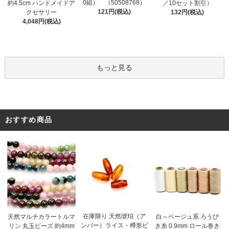
0組） （50508768）
約4.5cm ハンドメイドア
／10セット割引）
121円(税込)
クセサリー
132円(税込)
4,048円(税込)
もっと見る
おすすめ商品
在庫限り 天然琥珀（ア
天然マルチカラートルマ
白～ベージュ系 ろうび
ンバー）ライス・樽形ビ
リン 丸玉ビーズ 約4mm
き糸 0.9mm ロール巻き