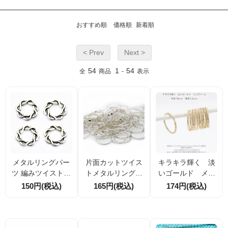
おすすめ順
価格順
新着順
< Prev
Next >
54
1
54
全
商品
-
表示
メタルリングパー
片面カットツイス
キラキラ輝く 淡
ツ 編みツイストデ
トメタルリングパ
いゴールド メタ
ザイン 約15mm シ
ーツ シルバー 直径
ルリングパーツ18
150円(税込)
165円(税込)
174円(税込)
ルバー調 透かし風
16mm 枠線幅1mm
mm 線径1.2ｍ
連結パーツ アクセ
つなぎ・中間パー
ｍ 10個入／40個
サリー材料 4個／2
ツ 10個／40個割引
入（161650223）
0個割引