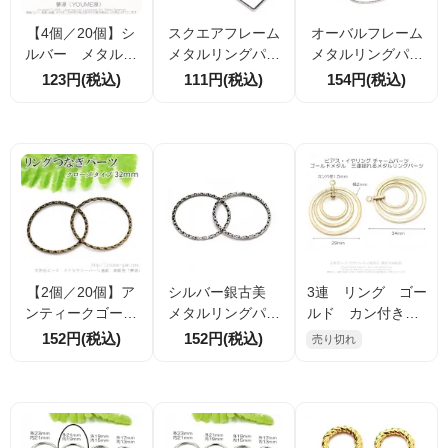
【4個／20個】シ
スクエアフレーム
オーバルフレーム
ルバー メタルリ
メタルリングパー
メタルリングパー
ングパーツ 変
ツ シルバー 約16m
ツ シルバー 約40×
123円(税込)
111円(税込)
154円(税込)
形 11ｍｍ （931
m 枠線幅2mm つ
20mm 枠線幅2mm
89064）
なぎ・中間パーツ
つなぎ・中間パー
4個／20個割引
ツ 2個／10個割
引
【2個／20個】ア
シルバー銀古美
3連 リング ゴー
ンティークゴール
メタルリングパー
ルド カン付き 3
ド金古美 メタル
ツ ギザギザ波線
4ｍｍ 2個／20個
152円(税込)
152円(税込)
売り切れ
リングパーツ ギ
モチーフ32mm 2
入（158771677）
ザギザ波線モチー
個/10個（6048740
フ 32mm （604
1）
87607）