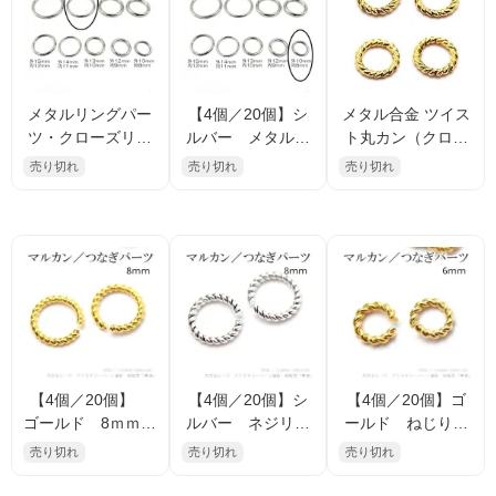
メタルリングパー
【4個／20個】シ
メタル合金 ツイス
ツ・クローズリン
ルバー メタルリ
ト丸カン（クロー
グ ロジウムシル
ングパーツ 外径1
ズリング）10mm
売り切れ
売り切れ
売り切れ
バー 外径21ｍｍ
0ｍｍ 線径1ｍｍ
線径1.5mm ゴール
内径18ｍｍ 線径1.
（139186566）
ドカラー アクセサ
5ｍｍ／1個から
リーパーツ ジョイ
（139220780）
ント用 10個／40個
割引
【4個／20個】
【4個／20個】シ
【4個／20個】ゴ
ゴールド 8ｍｍ
ルバー ネジリツ
ールド ねじりツ
ツイストねじり
イスト マルカ
イスト マルカ
売り切れ
売り切れ
売り切れ
マルカン オープ
ン オープンリン
ン オープンリン
ンリング（106747
グ 8mm（10671
グ 6mm（10671