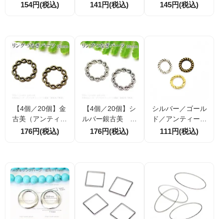
ンプル丸型フー
ーツ】アンティー
クゴールド） メ
154円(税込)
141円(税込)
145円(税込)
プ・接続リング｜
ク調 英字メタルリ
タルリングパー
アクセサリーパー
ング フープ 小19.5
ツ ツイスト 25
ツ 2個／10個割引
mm／大35mm サ
mm（10283153
イズ選択可
6）
【4個／20個】金
【4個／20個】シ
シルバー／ゴール
古美（アンティー
ルバー銀古美 メ
ド／アンティーク
クゴールド） ね
タルリングパー
ゴールド ツイスト
176円(税込)
176円(税込)
111円(税込)
じり編みあみ メ
ツ ねじりあみ編
ねじり メタルリン
タルリングパー
み 20mm（1028
グパーツ10ｍｍ 10
ツ 20mm（1028
23565）
個／40個
23822）