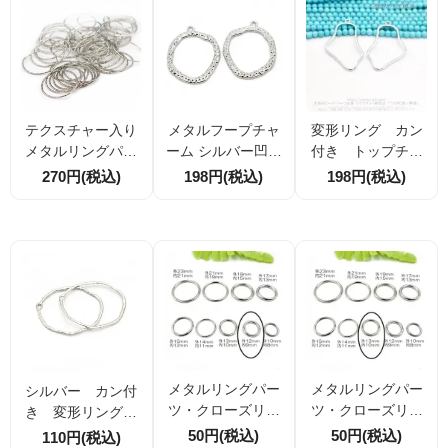
テクスチャー入り
メタルフープチャ
変形リング カン
メタルリングパー
ーム シルバー凹凸
付き トップチャ
ツ シルバー 直径2
テクスチャ 約36×3
ーム 43ｍｍ 2
270円(税込)
198円(税込)
198円(税込)
5mm 線径1mm 丸
0mm カン付きメタ
個／20個入（1587
型つなぎ・中間パ
ルリングパーツ 2
71251）
ーツ 10個／40個割
個／10個割引
引
メタルリングパー
メタルリングパー
シルバー カン付
ツ・クローズリン
ツ・クローズリン
き 変形リング
グ ロジウムシル
グ ロジウムシル
叩き込みデザイン4
50円(税込)
50円(税込)
110円(税込)