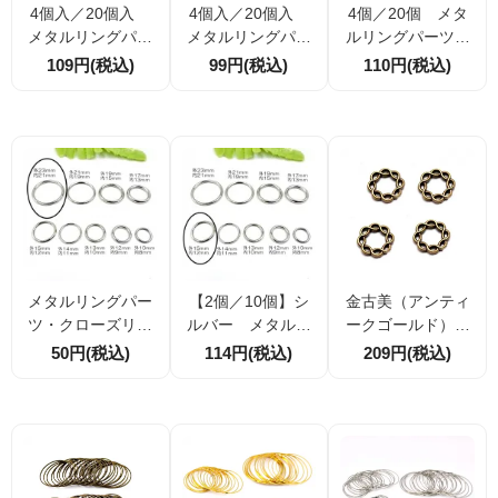
4個入／20個入
4個入／20個入
4個／20個 メタ
メタルリングパー
メタルリングパー
ルリングパーツ｜
ツ・クローズリン
ツ｜クローズリン
クローズリング
109円(税込)
99円(税込)
110円(税込)
グ シルバー 外
グ シルバー 外
シルバー 外径10
径6ｍｍ線径1ｍｍ
径4ｍｍ線径0.9ｍ
ｍｍ線径2ｍｍ（1
（139225197）
ｍ（139224958）
39224632）
メタルリングパー
【2個／10個】シ
金古美（アンティ
ツ・クローズリン
ルバー メタルリ
ークゴールド）編
グ ロジウムシル
ングパーツ 外径1
み編みツイスト メ
50円(税込)
114円(税込)
209円(税込)
バー 外径23ｍｍ
5ｍｍ 内径12ｍｍ
タルリングパーツ
内径20ｍｍ線径1.8
線径1.5ｍｍ（139
15mm 4個／20個
ｍｍ／1個から（1
190081）
割引
39222633）