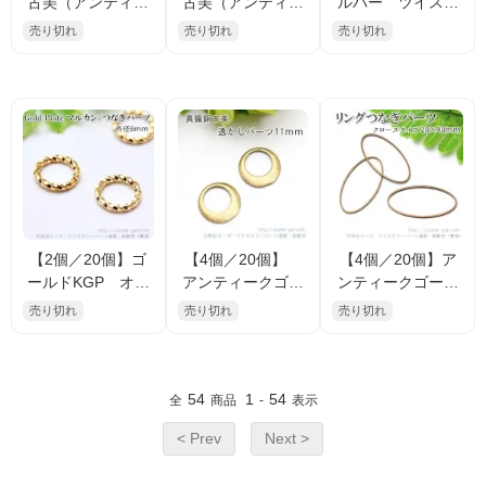
古美（アンティー
古美（アンティー
ルバー ツイスト
クゴールド）メタ
クゴールド）メタ
ねじり メタルリ
売り切れ
売り切れ
売り切れ
ルリングパーツ
ルリングパーツ
ングパーツ 9mm
片面英文字メッセ
両面英文字メッセ
（102792431）
ージ 34mm （1
ージ 25mm（102
02970267）
834641）
【2個／20個】ゴ
【4個／20個】
【4個／20個】ア
ールドKGP オー
アンティークゴー
ンティークゴール
プンリング ツイ
ルド金古美 変形
ド金古美 オーバ
売り切れ
売り切れ
売り切れ
スト 外径8ｍｍ線
リング チャー
ル メタルリング
径1.0ｍｍ（10096
ム 11ｍｍ （882
パーツ スクエア
4743）
37251）
枠線 20×40mm
（60493815）
54
1
54
全
商品
-
表示
< Prev
Next >