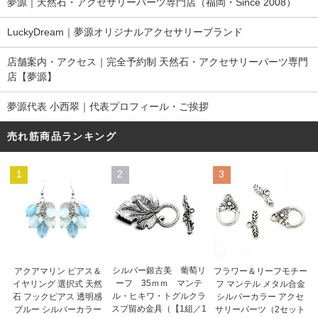
夢源｜天然石・アクセサリーパーツ専門店（福岡・Since 2008）
LuckyDream｜夢源オリジナルアクセサリーブランド
店舗案内・アクセス｜完全予約制 天然石・アクセサリーパーツ専門
店【夢源】
夢源代表 小西翠｜代表プロフィール・ご挨拶
売れ筋商品ランキング
1
2
3
シルバー銀古美 葡萄リ
アクアマリン ピアス＆
フラワー＆リーフモチー
ーフ 35ｍｍ マンテ
イヤリング 選択式 天然
フ マンテル メタル合金
ル・ヒキワ・トグルクラ
石 フックピアス 透明感
シルバーカラー アクセ
スプ留め金具（【1組／1
ブルー シルバーカラー
サリーパーツ（2セット