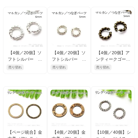
970）
1173）
0279）
【4個／20個】ソ
【4個／20個】ソ
【4個／20個】ア
フトシルバー ね
フトシルバー ネ
ンティークゴール
じりツイスト マ
ジリツイスト マ
ド金古美 ねじり
売り切れ
売り切れ
売り切れ
ルカン オープン
ルカン オープン
ツイスト オープ
リング 6mm（10
リング 5mm（10
ンリング マルカ
6709793）
6709627）
ン 5mm （1067
09077）
【ページ統合】金
【4個／20個】金
【10個／40個】シ