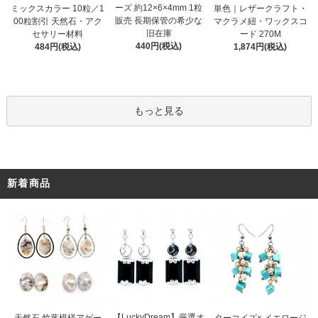
ーズ 約12×6×4mm 1粒
ミックスカラー 10粒／1
単色｜レザークラフト・
販売 長期保管の希少な
00粒割引 天然石・アク
マクラメ紐・ワックスコ
旧在庫
セサリー材料
ード 270M
440円(税込)
484円(税込)
1,874円(税込)
もっと見る
新着商品
【LuckyDream】厳選オ
天然石 竹葉模様アゲー
ターコイズ× イエロージ