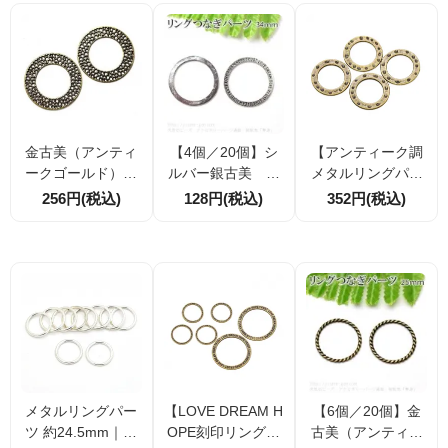
金古美（アンティ
【4個／20個】シ
【アンティーク調
ークゴールド）透
ルバー銀古美 メ
メタルリングパー
かしメッシュ メ
タルリングパー
ツ 直径21.5mm】
256円(税込)
128円(税込)
352円(税込)
タルリングパー
ツ 片面英文字メ
ハンマー叩き風 ド
ツ 50mm 2個／
ッセージ 34mm
ットデザイン 丸フ
10個割引
（102970690）
ープチャーム 接続
パーツ 4個／20個
割引あり
メタルリングパー
【LOVE DREAM H
【6個／20個】金
ツ 約24.5mm｜シ
OPE刻印リングパ
古美（アンティー