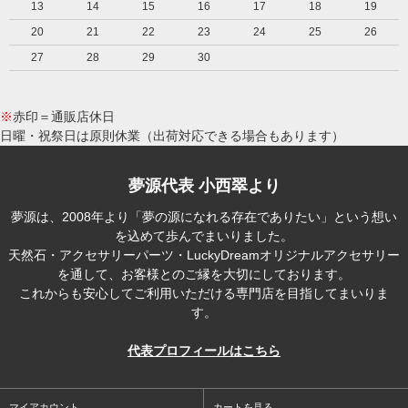
13
14
15
16
17
18
19
20
21
22
23
24
25
26
27
28
29
30
※
赤印＝通販店休日
日曜・祝祭日は原則休業（出荷対応できる場合もあります）
夢源代表 小西翠より
夢源は、2008年より「夢の源になれる存在でありたい」という想い
を込めて歩んでまいりました。
天然石・アクセサリーパーツ・LuckyDreamオリジナルアクセサリー
を通して、お客様とのご縁を大切にしております。
これからも安心してご利用いただける専門店を目指してまいりま
す。
代表プロフィールはこちら
マイアカウント
カートを見る