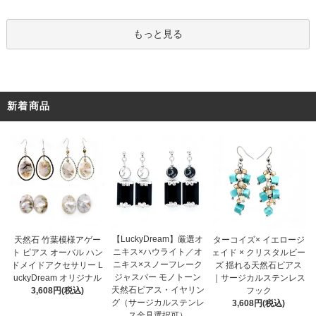
もっと見る
新着商品
【LuckyDream】厳選オ
天然石 竹葉模様アゲー
ターコイズ× イエロージ
ニキス×ハウライト／オ
ト ピアス オーバル ハン
ェイド × クリスタルビー
ニキス×スノーフレーク
ドメイドアクセサリー L
ズ 揺れる天然石ピアス
ジャスパー モノトーン
uckyDream オリジナル
｜サージカルステンレス
天然石ピアス・イヤリン
3,608円(税込)
フック
グ（サージカルステンレ
3,608円(税込)
ス金具選択可）