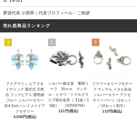
夢源代表 小西翠｜代表プロフィール・ご挨拶
売れ筋商品ランキング
1
2
3
シルバー銀古美 葡萄リ
アクアマリン ピアス＆
フラワー＆リーフモチー
ーフ 35ｍｍ マンテ
イヤリング 選択式 天然
フ マンテル メタル合金
ル・ヒキワ・トグルクラ
石 フックピアス 透明感
シルバーカラー アクセ
スプ留め金具（【1組／1
ブルー シルバーカラー
サリーパーツ（2セット
0組） （50508768）
約4.5cm ハンドメイドア
／10セット割引）
121円(税込)
クセサリー
132円(税込)
4,048円(税込)