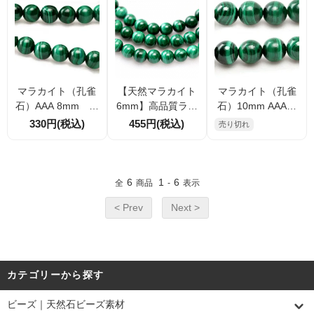
マラカイト（孔雀
【天然マラカイト
マラカイト（孔雀
石）AAA 8mm 穴
6mm】高品質ラウ
石）10mm AAA
径0.8ｍｍ 1粒／1
ンドビーズ｜美し
1粒／20粒入／40
330円(税込)
455円(税込)
売り切れ
0粒／40粒（83657
い縞模様・深緑の
粒入連（8365844
779）
天然石｜1粒販売／
7）
まとめ買い対応｜
ハンドメイド素材
6
1
6
全
商品
-
表示
に最適
< Prev
Next >
カテゴリーから探す
ビーズ｜天然石ビーズ素材