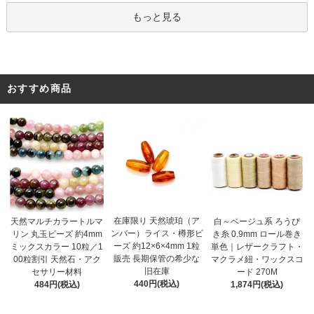
もっと見る
おすすめ商品
在庫限り 天然琥珀（ア
天然マルチカラートルマ
白～ベージュ系 ろうび
ンバー）ライス・樽形ビ
リン 丸玉ビーズ 約4mm
き糸 0.9mm ロール巻き
ーズ 約12×6×4mm 1粒
ミックスカラー 10粒／1
単色｜レザークラフト・
販売 長期保管の希少な
00粒割引 天然石・アク
マクラメ紐・ワックスコ
旧在庫
セサリー材料
ード 270M
440円(税込)
484円(税込)
1,874円(税込)