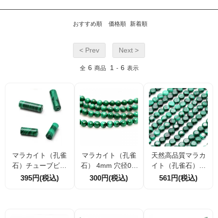
おすすめ順
価格順
新着順
< Prev
Next >
6
1
6
全
商品
-
表示
マラカイト（孔雀
マラカイト（孔雀
天然高品質マラカ
石）チューブビー
石） 4mm 穴径0.8
イト（孔雀石）コ
ズ 直径4ｍｍ穴径
mm AAA 2粒/10
イン（ボタン） 外
395円(税込)
300円(税込)
561円(税込)
0.8ｍｍ 長さ2サ
粒/50粒（1064808
径約8mm 厚み約
イズ10.5mm｜13
72）
5.4mm 穴径約1
mm 1粒／10粒（1
mm
06482692）