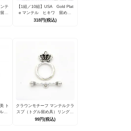
マンテ
【1組／10組】USA Gold Plat
 留め
e マンテル ヒキワ 留め金
外径1
具 輪9ｍｍ バー15ｍｍ（10
318円(税込)
ット】
0848908）
美 ト
クラウンモチーフ マンテルクラ
タルパ
スプ（トグル留め具）リング直
応
径15.3ｍｍバー24ｍｍ シルバ
99円(税込)
ー色 1組／10組割引