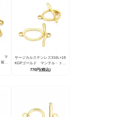
ド マ
サージカルステンレス316L×18
 留め
KGPゴールド マンテル・トグ
14m
ルクラスプ ヒキワ留め金具
770円(税込)
ト
（一体成型）引き輪外径15×25
mm バー29ｍｍ