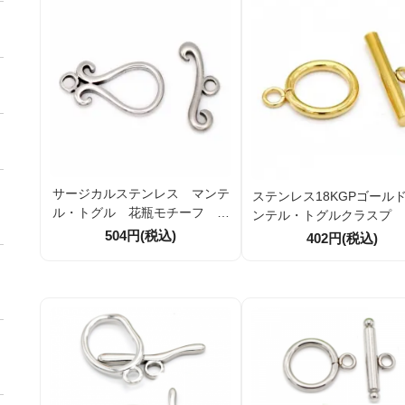
サージカルステンレス マンテ
ステンレス18KGPゴール
ル・トグル 花瓶モチーフ ク
ンテル・トグルクラスプ
ラスプ ヒキワ 留め金具パー
金具 ヒキワパーツ 外径
504円(税込)
402円(税込)
ツ 1組／10組
m 1セット／10セッ