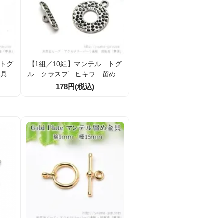
 トグ
【1組／10組】マンテル トグ
金具＆
ル クラスプ ヒキワ 留め金
体装
具 手打ち風ドットモチーフ 輪
178円(税込)
銀古美
19ｍｍ シルバー銀古美（10778
1436）