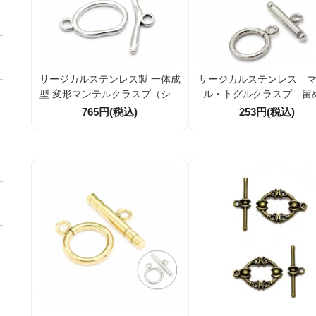
サージカルステンレス製 一体成
サージカルステンレス 
型 変形マンテルクラスプ（シル
ル・トグルクラスプ 留
バー色）1個／10個割引
具 引き輪外径14mm 1組
765円(税込)
253円(税込)
組（162967638）