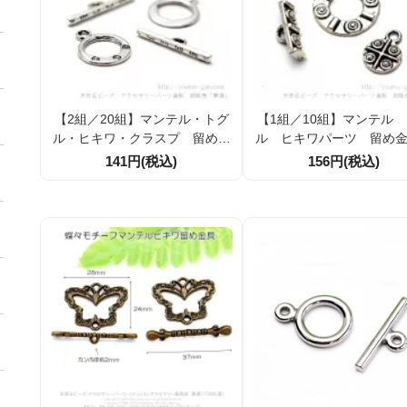
【2組／20組】マンテル・トグ
【1組／10組】マンテル
ル・ヒキワ・クラスプ 留め金
ル ヒキワパーツ 留め
具 民族調モチーフ 輪13ｍ
チャーム 3点セット 立
141円(税込)
156円(税込)
ｍ シルバー銀古美（1077819
飾 輪16ｍｍ シルバー
45）
（107781739）