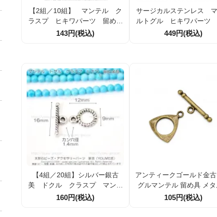
【2組／10組】 マンテル ク
サージカルステンレス 
ラスプ ヒキワパーツ 留め金
ルトグル ヒキワパーツ
具 蝶々バタフライ 輪24×28
金具（一体成型） ヒキワ
143円(税込)
449円(税込)
ｍｍ 金古美（アンティークゴ
3.5ｍｍ【1セット／10セ
ールド）（101960930）
（101383218）
【4組／20組】シルバー銀古
アンティークゴールド金古
美 ドクル クラスプ マンテ
グルマンテル 留め具 メ
ル 引き輪パーツ 留め金具
ーツ 1組／10組割引対
160円(税込)
105円(税込)
ロープ巻き小輪9ｍｍ(9398818
1)