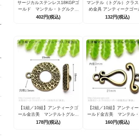
サージカルステンレス18KGPゴ
マンテル（トグル）クラス
ールド マンテル・トグルクラ
め金具 アンティークゴー
スプ 留め金具 引き輪外径14
約22×17mm／バー25mm
402円(税込)
132円(税込)
mm【1セット／10セット】（1
クレス・ブレスレット用
62890705）
サリーパーツ 2組／10組
【1組／10組】アンティークゴ
【2組／10組】アンティ
ール金古美 マンテルトグルク
ールド金古美 マンテル
ラスプヒキワパーツ留め金具
ルクラスプヒキワパーツ
178円(税込)
160円(税込)
手打ち風ドットモチーフ 引き輪
具 花瓶モチーフ 引き輪
19ｍｍ（134586823）
ｍ（134586182）