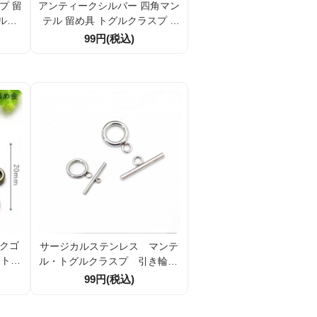
プ 留
アンティークシルバー 四角マン
ルド
テル 留め具 トグルクラスプ 1
 ネッ
組／10組割引 アクセサリーパ
99円(税込)
アクセ
ーツ
割引
ークゴ
サージカルステンレス マンテ
・トグ
ル・トグルクラスプ 引き輪10
留め金
ｍｍ 11mm 1組／10組（1345
99円(税込)
21ｍ
80624）