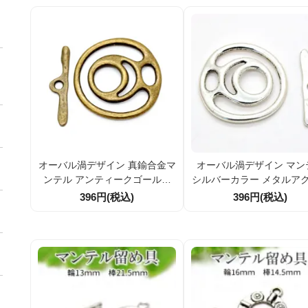
オーバル渦デザイン 真鍮合金マ
オーバル渦デザイン マン
ンテル アンティークゴールド
シルバーカラー メタルア
メタルアクセサリーパーツ（1
リーパーツ 留め具 35×35.
396円(税込)
396円(税込)
セット／10セット割引）
（1セット）