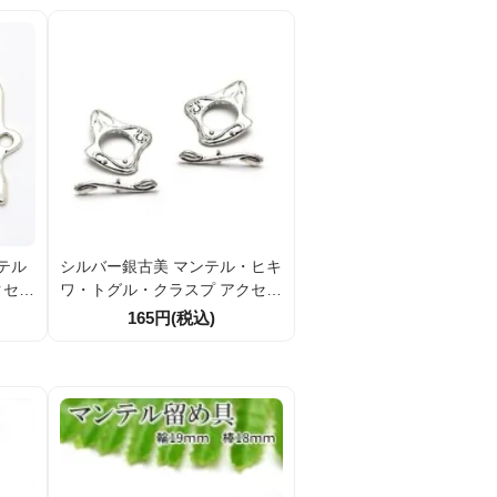
テル
シルバー銀古美 マンテル・ヒキ
クセサ
ワ・トグル・クラスプ アクセサ
7ｍｍ
リー留め金具パーツ ボタニカル
165円(税込)
モチーフ 輪24ｍｍ 2組／10組
割引