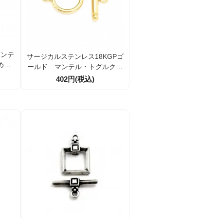
マンテ
サージカルステンレス18KGPゴ
め金
ールド マンテル・トグルクラ
／10
スプ 留め金具 引き輪14mm
402円(税込)
1組／10組（162891687）