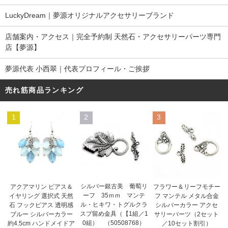
LuckyDream｜夢源オリジナルアクセサリーブランド
店舗案内・アクセス｜完全予約制 天然石・アクセサリーパーツ専門
店【夢源】
夢源代表 小西翠｜代表プロフィール・ご挨拶
売れ筋商品ランキング
1
2
3
シルバー銀古美 葡萄リ
アクアマリン ピアス＆
フラワー＆リーフモチー
ーフ 35ｍｍ マンテ
イヤリング 選択式 天然
フ マンテル メタル合金
ル・ヒキワ・トグルクラ
石 フックピアス 透明感
シルバーカラー アクセ
スプ留め金具（【1組／1
ブルー シルバーカラー
サリーパーツ（2セット
0組） （50508768）
約4.5cm ハンドメイドア
／10セット割引）