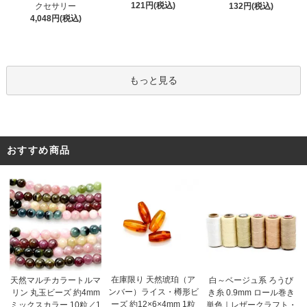
121円(税込)
クセサリー
132円(税込)
4,048円(税込)
もっと見る
おすすめ商品
在庫限り 天然琥珀（ア
天然マルチカラートルマ
白～ベージュ系 ろうび
ンバー）ライス・樽形ビ
リン 丸玉ビーズ 約4mm
き糸 0.9mm ロール巻き
ーズ 約12×6×4mm 1粒
ミックスカラー 10粒／1
単色｜レザークラフト・