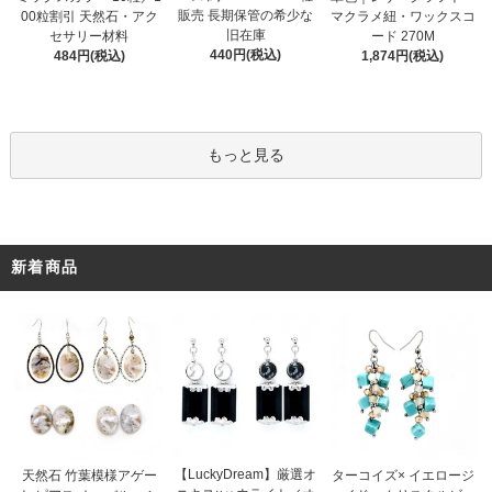
販売 長期保管の希少な
00粒割引 天然石・アク
マクラメ紐・ワックスコ
旧在庫
セサリー材料
ード 270M
440円(税込)
484円(税込)
1,874円(税込)
もっと見る
新着商品
【LuckyDream】厳選オ
天然石 竹葉模様アゲー
ターコイズ× イエロージ