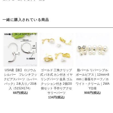
一緒に購入されている商品
USA産【新】 ロジウム
ゴールド 三角クリップ
脂パール リバーシブル
シルバー フレンチフッ
式 バネ式 カン付き イヤ
ボールピアス｜12mm×8
クピアスパーツ（レバー
リングパーツ 金具 ゴム
mm｜薔薇モチーフ／ホ
バック）2本入り／20本
クッション付き 2個/20
ワイト・クリーム｜2WA
入（51524174）
個セット 手作りアクセ
Y仕様
66円(税込)
サリーパーツ
908円(税込)
134円(税込)