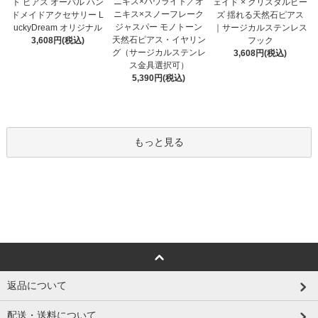
ニキス×ハウライト／オ
ト ピアス オーバル ハン
ェイド × クリスタルビー
ニキス×スノーフレーク
ドメイドアクセサリー L
ズ 揺れる天然石ピアス
ジャスパー モノトーン
uckyDream オリジナル
｜サージカルステンレス
天然石ピアス・イヤリン
3,608円(税込)
フック
グ（サージカルステンレ
3,608円(税込)
ス金具選択可）
5,390円(税込)
もっと見る
返品について
配送・送料について