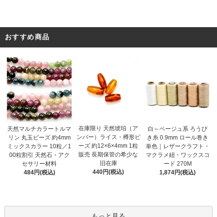
おすすめ商品
在庫限り 天然琥珀（ア
天然マルチカラートルマ
白～ベージュ系 ろうび
ンバー）ライス・樽形ビ
リン 丸玉ビーズ 約4mm
き糸 0.9mm ロール巻き
ーズ 約12×6×4mm 1粒
ミックスカラー 10粒／1
単色｜レザークラフト・
販売 長期保管の希少な
00粒割引 天然石・アク
マクラメ紐・ワックスコ
旧在庫
セサリー材料
ード 270M
440円(税込)
484円(税込)
1,874円(税込)
もっと見る