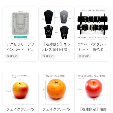
物10ｇ 3.5×20cm
んご 12ｇ 7×8cm
物12ｇ 7.5×7.5cm
1個／5個
1個／5個
アクセサリーデザ
【在庫処分】ネッ
2本バー×スタンド
インボード ビー
クレス 陳列什器 ス
セット 黒色ボア
ズデザインボー
タンド 2段 折りた
素材 ブレスレット
売り切れ
売り切れ
売り切れ
ド ネックレスデ
たみ式 収納便利 ボ
腕輪 時計 飾り展示
ザインボード グ
ア素材 黒
台 販売【在庫限
レー 24cm×32.5c
定】（15768617
m 【数量限定・
4）
在庫処分】
フェイクフルーツ
フェイクフルーツ
【在庫限定】撮影