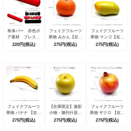
単体バー 赤色ボ
フェイクフルーツ
フェイクフルーツ
ア素材 ブレスレ
果物 みかん【在庫
果物 マンゴ【在庫
ット飾り台 腕輪 時
限定】撮影小物・
限定】撮影小物・
220円(税込)
275円(税込)
275円(税込)
計 飾り スタンド
陳列什器・お供え
陳列什器・お供え
撮影小物・ディス
物10ｇ 6×8cm
物 11ｇ 6.5×12cm
プレイ陳列什器
【在庫処分】
フェイクフルーツ
【在庫限定】撮影
フェイクフルーツ
果物 バナナ 【在庫
小物・陳列什器・
果物 ザクロ 【在庫
限定】撮影小物・
お供え物フェイク
限定】撮影小物・
275円(税込)
275円(税込)
275円(税込)
陳列什器・お供え
フルーツ 果物 青り
陳列什器・お供え