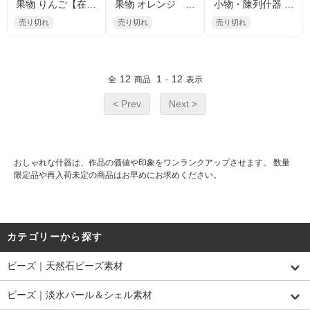
果物 りんご【在庫
果物 オレンジ 撮
小物・陳列什器 お
処分】撮影小物・
影小物・陳列什
供え物フェイクフ
売り切れ
売り切れ
売り切れ
陳列什器・お供え
器・お供え物 12ｇ
ルーツ 果物 赤りん
物12ｇ 7.5×8cm
7.5×8cm【在庫限
ご 12ｇ 7×8cm
定】
12
1
12
全
商品
-
表示
< Prev
Next >
おしゃれな什器は、作品の価値や印象をワンランクアップさせます。 数量
限定品や再入荷未定の商品はお早めにお求めください。
カテゴリーから探す
ビーズ｜天然石ビーズ素材
ビーズ｜淡水パール＆シェル素材