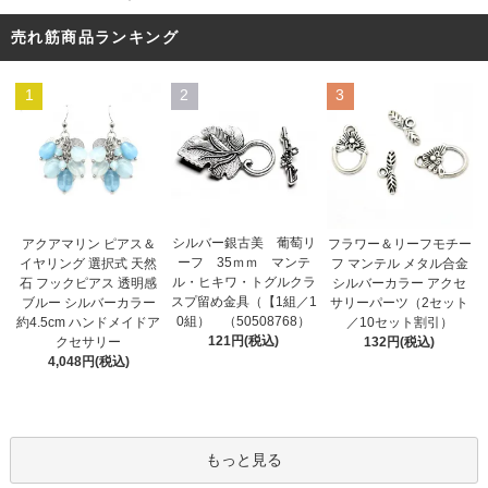
売れ筋商品ランキング
1
2
3
シルバー銀古美 葡萄リ
アクアマリン ピアス＆
フラワー＆リーフモチー
ーフ 35ｍｍ マンテ
イヤリング 選択式 天然
フ マンテル メタル合金
ル・ヒキワ・トグルクラ
石 フックピアス 透明感
シルバーカラー アクセ
スプ留め金具（【1組／1
ブルー シルバーカラー
サリーパーツ（2セット
0組） （50508768）
約4.5cm ハンドメイドア
／10セット割引）
121円(税込)
クセサリー
132円(税込)
4,048円(税込)
もっと見る