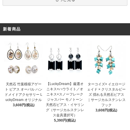
新着商品
【LuckyDream】厳選オ
天然石 竹葉模様アゲー
ターコイズ× イエロージ
ニキス×ハウライト／オ
ト ピアス オーバル ハン
ェイド × クリスタルビー
ニキス×スノーフレーク
ドメイドアクセサリー L
ズ 揺れる天然石ピアス
ジャスパー モノトーン
uckyDream オリジナル
｜サージカルステンレス
天然石ピアス・イヤリン
3,608円(税込)
フック
グ（サージカルステンレ
3,608円(税込)
ス金具選択可）
5,390円(税込)