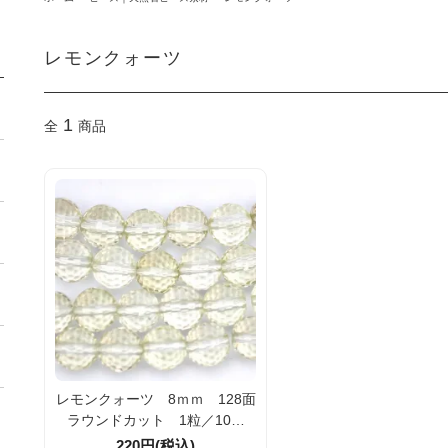
レモンクォーツ
1
全
商品
レモンクォーツ 8ｍｍ 128面
ラウンドカット 1粒／10粒
【50196433】
220円(税込)