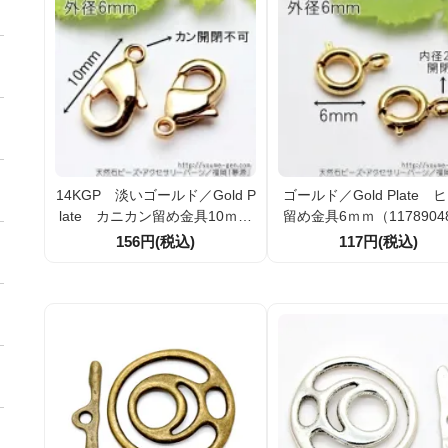
14KGP 淡いゴールド／Gold P
ゴールド／Gold Plate 
late カニカン留め金具10ｍｍ
留め金具6ｍｍ（1178904
（117894311）
156円(税込)
117円(税込)