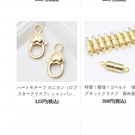
個
ャーム・ストラップ・キ
ダー用パーツ 1個／10個
特製！最強！ゴールド 
ハートモチーフ カニカン（ロブ
グネットクラスプ 留め
スタークラスプ）シャンパンゴ
円柱型（筒型）全長16ｍ
ールドカラー 留め具 約26.6mm
358円(税込)
123円(税込)
4.5ｍｍ（中）【1個／10
バッグチャーム・ストラップ・
（167623229）
キーホルダー用パーツ 1個／10
個割引