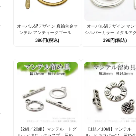
オーバル渦デザイン 真鍮合金マ
オーバル渦デザイン マン
ンテル アンティークゴールド
シルバーカラー メタルア
メタルアクセサリーパーツ（1
リーパーツ 留め具 35×35.
396円(税込)
396円(税込)
セット／10セット割引）
（1セット）
【2組／20組】マンテル・トグ
【1組／10組】マンテル
ル・ヒキワ・クラスプ 留め金
ル ヒキワパーツ 留め