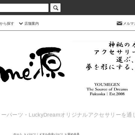
から探す
店舗案内
メルマ
ーパーツ・LuckyDreamオリジナルアクセサリーを
ホーム
>
パーツ｜メタル合金パーツ
>
留め金具