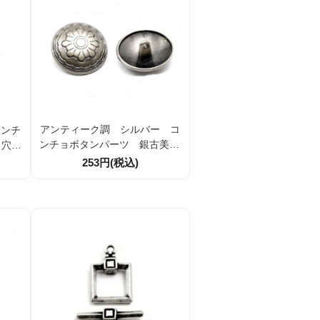
アンティーク調 シルバー コ
コンチ
ンチョボタンパーツ 銀古美25
 穴径
ｍｍ穴径2ｍｍ 1個/10個（152
936
253円(税込)
709265）