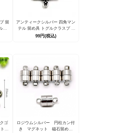
プ 留
アンティークシルバー 四角マン
ルド
テル 留め具 トグルクラスプ 1
 ネッ
組／10組割引 アクセサリーパ
99円(税込)
アクセ
ーツ
割引
ークゴ
ロジウムシルバー 円柱カン付
・トグ
き マグネット 磁石留め金