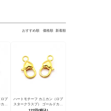
おすすめ順
価格順
新着順
（ロブ
ハートモチーフ カニカン（ロブ
ーカラ
スタークラスプ） ゴールドカラ
ッグチ
ー 留め具 約26.6mm バッグチ
122円(税込)