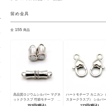
留め金具
155
全
商品
高品質ロジウムシルバー マグネ
ハートモチーフ カニカン
ットクラスプ 竹節モチーフ 直
スタークラスプ） シルバ
径4ｍｍ全長17.8mm 1個／10
ー 留め具 約26.6mm バ
253円(税込)
123円(税込)