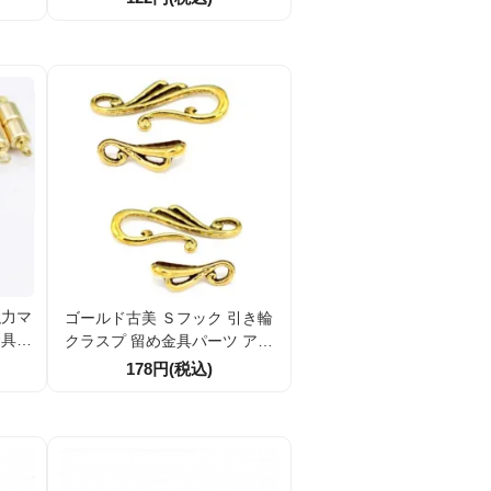
ーホル
ャーム・ストラップ・キーホル
割引
ダー用パーツ 1個／10個割引
強力マ
ゴールド古美 Ｓフック 引き輪
金具
クラスプ 留め金具パーツ アン
ｍ外径
ティーク調 1組／10組割引
178円(税込)
個入】