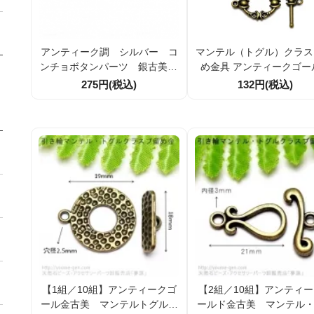
アンティーク調 シルバー コ
マンテル（トグル）クラス
ンチョボタンパーツ 銀古美25
め金具 アンティークゴー
ｍｍ穴径2ｍｍ（152709112）
約22×17mm／バー25mm
275円(税込)
132円(税込)
クレス・ブレスレット用
サリーパーツ 2組／10組
【1組／10組】アンティークゴ
【2組／10組】アンティ
ール金古美 マンテルトグルク
ールド金古美 マンテル