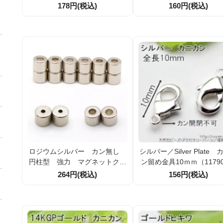
ラスプヒキワパーツ留め金具
ルクラスプヒキワパーツ
178円(税込)
160円(税込)
手打ち風ドットモチーフ 引き輪
具 花瓶モチーフ 引き輪
19ｍｍ（134586823）
ｍ（134586182）
ロジウムシルバー カン無し
シルバー／Silver Plate
円柱型 強力 マグネットクラ
ン留め金具10ｍｍ（11790
スプ 留め金具 直径4.6ｍｍ
1）
264円(税込)
156円(税込)
全長7.4ｍｍ