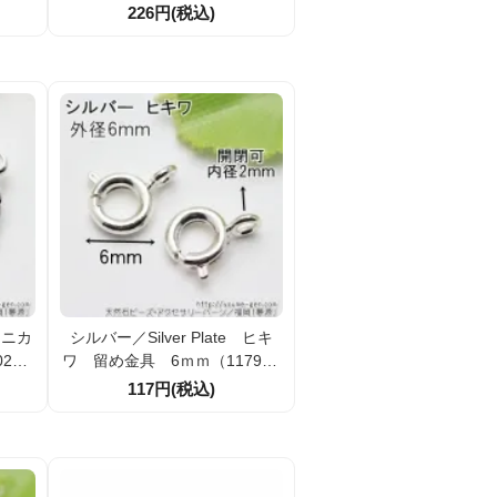
留め金
具 外径6ｍｍ全長12ｍｍ 1
226円(税込)
21ｍ
個/10個
 カニカ
シルバー／Silver Plate ヒキ
260
ワ 留め金具 6ｍｍ（117902
213 ）
117円(税込)