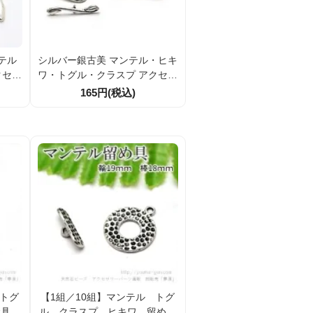
テル
シルバー銀古美 マンテル・ヒキ
クセサ
ワ・トグル・クラスプ アクセサ
7ｍｍ
リー留め金具パーツ ボタニカル
165円(税込)
モチーフ 輪24ｍｍ 2組／10組
割引
 トグ
【1組／10組】マンテル トグ
金具＆
ル クラスプ ヒキワ 留め金