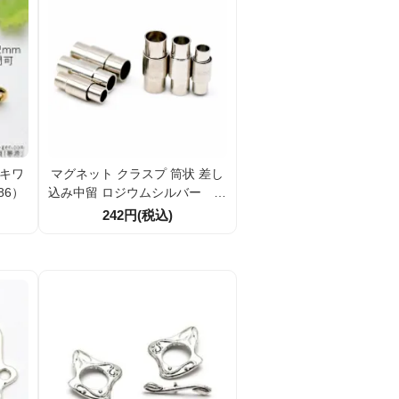
ヒキワ
マグネット クラスプ 筒状 差し
86）
込み中留 ロジウムシルバー 内
径4ｍｍ 5ｍｍ 6ｍｍ
242円(税込)