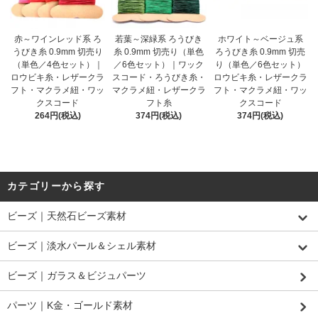
赤～ワインレッド系 ろ
若葉～深緑系 ろうびき
ホワイト～ベージュ系
うびき糸 0.9mm 切売り
糸 0.9mm 切売り（単色
ろうびき糸 0.9mm 切売
（単色／4色セット）｜
／6色セット）｜ワック
り（単色／6色セット）
ロウビキ糸・レザークラ
スコード・ろうびき糸・
ロウビキ糸・レザークラ
フト・マクラメ紐・ワッ
マクラメ紐・レザークラ
フト・マクラメ紐・ワッ
クスコード
フト糸
クスコード
264円(税込)
374円(税込)
374円(税込)
カテゴリーから探す
ビーズ｜天然石ビーズ素材
ビーズ｜淡水パール＆シェル素材
ビーズ｜ガラス＆ビジュパーツ
パーツ｜K金・ゴールド素材