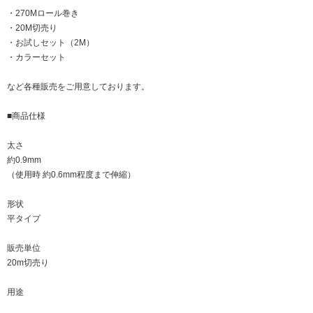
・270Mロール巻き
・20M切売り
・お試しセット（2M）
・カラーセット
など各種販売をご用意しております。
■商品仕様
太さ
約0.9mm
（使用時 約0.6mm程度まで伸縮）
形状
平タイプ
販売単位
20m切売り
用途