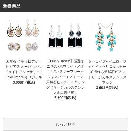
新着商品
【LuckyDream】厳選オ
天然石 竹葉模様アゲー
ターコイズ× イエロージ
ニキス×ハウライト／オ
ト ピアス オーバル ハン
ェイド × クリスタルビー
ニキス×スノーフレーク
ドメイドアクセサリー L
ズ 揺れる天然石ピアス
ジャスパー モノトーン
uckyDream オリジナル
｜サージカルステンレス
天然石ピアス・イヤリン
3,608円(税込)
フック
グ（サージカルステンレ
3,608円(税込)
ス金具選択可）
5,390円(税込)
もっと見る