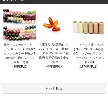
在庫限り 天然琥珀（ア
天然マルチカラートルマ
白～ベージュ系 ろうび
ンバー）ライス・樽形ビ
リン 丸玉ビーズ 約4mm
き糸 0.9mm ロール巻き
ーズ 約12×6×4mm 1粒
ミックスカラー 10粒／1
単色｜レザークラフト・
販売 長期保管の希少な
00粒割引 天然石・アク
マクラメ紐・ワックスコ
旧在庫
セサリー材料
ード 270M
440円(税込)
484円(税込)
1,874円(税込)
もっと見る