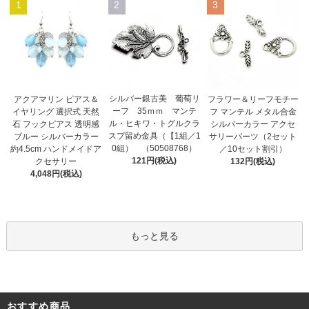
1
2
3
シルバー銀古美 葡萄リ
アクアマリン ピアス＆
フラワー＆リーフモチー
ーフ 35ｍｍ マンテ
イヤリング 選択式 天然
フ マンテル メタル合金
ル・ヒキワ・トグルクラ
石 フックピアス 透明感
シルバーカラー アクセ
スプ留め金具（【1組／1
ブルー シルバーカラー
サリーパーツ（2セット
0組） （50508768）
約4.5cm ハンドメイドア
／10セット割引）
121円(税込)
クセサリー
132円(税込)
4,048円(税込)
もっと見る
おすすめ商品