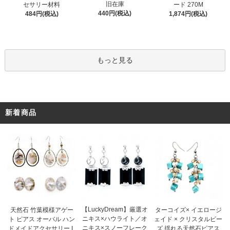
旧在庫
セサリー材料
ード 270M
440円(税込)
484円(税込)
1,874円(税込)
もっと見る
新着商品
【LuckyDream】厳選オ
天然石 竹葉模様アゲー
ターコイズ× イエロージ
ニキス×ハウライト／オ
ト ピアス オーバル ハン
ェイド × クリスタルビー
ニキス×スノーフレーク
ドメイドアクセサリー L
ズ 揺れる天然石ピアス