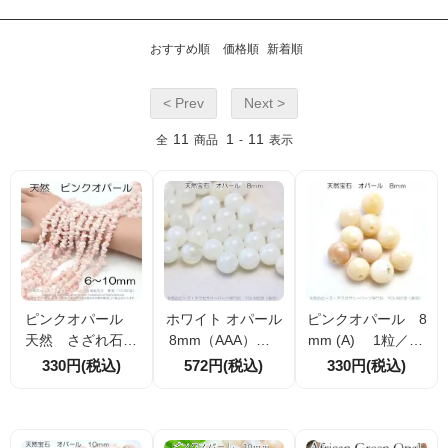
おすすめ順
価格順
新着順
< Prev
Next >
11
1
11
全
商品
-
表示
ピンクオパール
ホワイト オパール
ピンクオパール 8
天然 さざれ石ビ
8mm（AAA） 1
mm (A) 1粒／10
ーズ 6mm～10ｍ
粒／10粒入（1552
粒入（15528954
330円(税込)
572円(税込)
330円(税込)
ｍ 10cm／80cm
89921）
3）
連売（16451997
3）