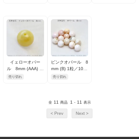
mm 1粒／10粒入
48885）
5291908）
（30823280）
イェローオパー
ピンクオパール 8
ル 8mm (AAA)
mm (B) 1粒／10粒
1点物在庫限り（1
入（50195845）
売り切れ
売り切れ
55291908）
11
1
11
全
商品
-
表示
< Prev
Next >