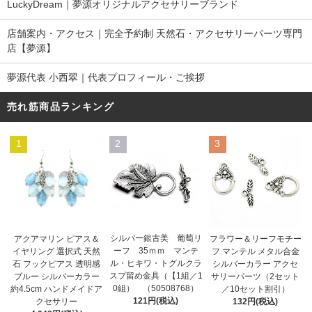
LuckyDream｜夢源オリジナルアクセサリーブランド
店舗案内・アクセス｜完全予約制 天然石・アクセサリーパーツ専門
店【夢源】
夢源代表 小西翠｜代表プロフィール・ご挨拶
売れ筋商品ランキング
1
2
3
シルバー銀古美 葡萄リ
アクアマリン ピアス＆
フラワー＆リーフモチー
ーフ 35ｍｍ マンテ
イヤリング 選択式 天然
フ マンテル メタル合金
ル・ヒキワ・トグルクラ
石 フックピアス 透明感
シルバーカラー アクセ
スプ留め金具（【1組／1
ブルー シルバーカラー
サリーパーツ（2セット
0組） （50508768）
約4.5cm ハンドメイドア
／10セット割引）
121円(税込)
クセサリー
132円(税込)