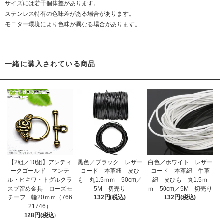
サイズには若干個体差があります。
ステンレス特有の色味差がある場合があります。
モニター環境により色味が異なる場合があります。
一緒に購入されている商品
【2組／10組】アンティ
黒色／ブラック レザー
白色／ホワイト レザー
ークゴールド マンテ
コード 本革紐 皮ひ
コード 本革紐 牛革
ル・ヒキワ・トグルクラ
も 丸1.5ｍｍ 50cm／
紐 皮ひも 丸1.5ｍ
スプ留め金具 ローズモ
5M 切売り
ｍ 50cm／5M 切売り
チーフ 輪20ｍｍ（766
132円(税込)
132円(税込)
21746）
128円(税込)