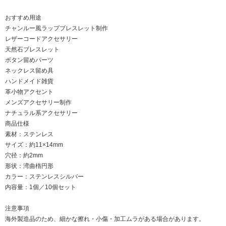
おすすめ用途
チャンルー風ラップブレスレット制作
レザーコードアクセサリー
天然石ブレスレット
ボタン留めパーツ
ネックレス留め具
ハンドメイド雑貨
革小物アクセント
メンズアクセサリー制作
ナチュラル系アクセサリー
商品仕様
素材：ステンレス
サイズ：約11×14mm
穴径：約2mm
形状：湾曲楕円形
カラー：ステンレスシルバー
内容量：1個／10個セット
注意事項
海外製造品のため、細かな擦れ・小傷・加工ムラがある場合があります。