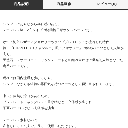
商品説明
商品画像
レビュー(0)
シンプルでありながら存在感のある、
ステンレス製・2穴タイプの湾曲楕円形ボタンパーツです。
かつて海外レザーアクセサリーやラップブレスレットが流行した時代、
特に「CHAN LUU（チャンルー）風アクセサリー」の留めパーツとして人気が
高く、
天然石・レザーコード・ワックスコードとの組み合わせで爆発的人気となった
定番パーツです。
現在では国内流通も少なくなり、
シンプルながらも独特の雰囲気を持つパーツとして再注目されています。
中央に自然な湾曲があるため、
ブレスレット・ネックレス・革小物などに立体感が生まれ、
平面パーツにはない高級感を演出。
ステンレス素材なので、
変色しにくく丈夫で、長くご使用いただけます。