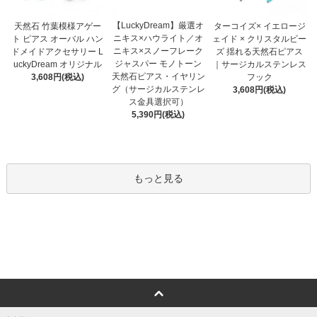
【LuckyDream】厳選オ
天然石 竹葉模様アゲー
ターコイズ× イエロージ
ニキス×ハウライト／オ
ト ピアス オーバル ハン
ェイド × クリスタルビー
ニキス×スノーフレーク
ドメイドアクセサリー L
ズ 揺れる天然石ピアス
ジャスパー モノトーン
uckyDream オリジナル
｜サージカルステンレス
天然石ピアス・イヤリン
3,608円(税込)
フック
グ（サージカルステンレ
3,608円(税込)
ス金具選択可）
5,390円(税込)
もっと見る