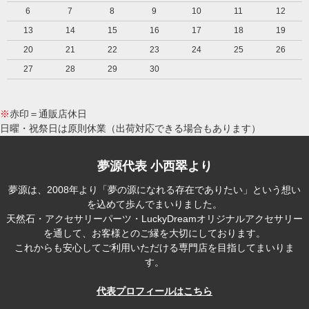
6
7
8
9
10
11
12
13
14
15
16
17
18
19
20
21
22
23
24
25
26
27
28
29
30
※
赤印＝通販店休日
日曜・祝祭日は原則休業（出荷対応できる場合もあります）
夢源代表 小西翠より
夢源は、2008年より「夢の源になれる存在でありたい」という想い
を込めて歩んでまいりました。
天然石・アクセサリーパーツ・LuckyDreamオリジナルアクセサリー
を通して、お客様とのご縁を大切にしております。
これからも安心してご利用いただける専門店を目指してまいりま
す。
代表プロフィールはこちら