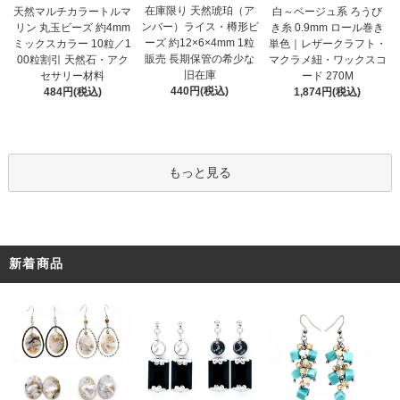
在庫限り 天然琥珀（ア
天然マルチカラートルマ
白～ベージュ系 ろうび
ンバー）ライス・樽形ビ
リン 丸玉ビーズ 約4mm
き糸 0.9mm ロール巻き
ーズ 約12×6×4mm 1粒
ミックスカラー 10粒／1
単色｜レザークラフト・
販売 長期保管の希少な
00粒割引 天然石・アク
マクラメ紐・ワックスコ
旧在庫
セサリー材料
ード 270M
440円(税込)
484円(税込)
1,874円(税込)
もっと見る
新着商品