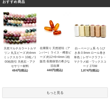
おすすめ商品
在庫限り 天然琥珀（ア
天然マルチカラートルマ
白～ベージュ系 ろうび
ンバー）ライス・樽形ビ
リン 丸玉ビーズ 約4mm
き糸 0.9mm ロール巻き
ーズ 約12×6×4mm 1粒
ミックスカラー 10粒／1
単色｜レザークラフト・
販売 長期保管の希少な
00粒割引 天然石・アク
マクラメ紐・ワックスコ
旧在庫
セサリー材料
ード 270M
440円(税込)
484円(税込)
1,874円(税込)
もっと見る