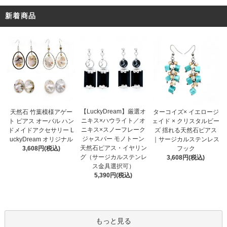
新着商品
【LuckyDream】厳選オ
天然石 竹葉模様アゲー
ターコイズ× イエロージ
ニキス×ハウライト／オ
ト ピアス オーバル ハン
ェイド × クリスタルビー
ニキス×スノーフレーク
ドメイドアクセサリー L
ズ 揺れる天然石ピアス
ジャスパー モノトーン
uckyDream オリジナル
｜サージカルステンレス
天然石ピアス・イヤリン
3,608円(税込)
フック
グ（サージカルステンレ
3,608円(税込)
ス金具選択可）
5,390円(税込)
もっと見る