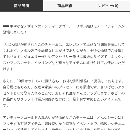
商品説明
商品画像
レビュー(0)
### 華やかなデザインのアンティークゴールドリボン結びモチーフチャームが
登場しました！
リボン結びが施されたこのチャームは、エレガントで上品な雰囲気を演出して
くれます。メタル製で高品質な仕上がりでありながら、手頃な価格でご提供し
ております。ジュエリー作りやアクセサリー作りに最適なサイズで、ネックレ
スやブレスレット、イヤリングなど様々なアイテムに取り付けてお使いいただ
けます。
さらに、10個セットでのご購入なら、お得な割引価格にて提供しております。
自分用はもちろん、友達や家族へのプレゼントにも最適です。さりげないアク
セントとして取り入れることで、おしゃれ度がぐんとアップします。ホビーの
作品作りやクラフト作業がお好きな方には、是非おすすめしたいアイテムで
す。
アンティークゴールドの風合いが特徴的なこのチャームは、どんなシーンにも
マッチする万能アイテム。普段使いから特別なイベントまで、幅広いシチュエ
ーションで活躍してくれます。自分らしいオリジナリティを演出したい方や、