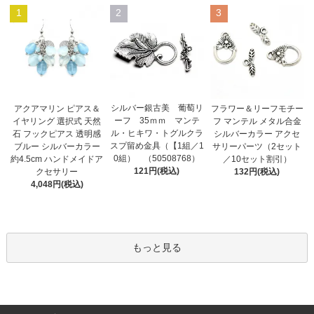
1
2
3
シルバー銀古美 葡萄リ
アクアマリン ピアス＆
フラワー＆リーフモチー
ーフ 35ｍｍ マンテ
イヤリング 選択式 天然
フ マンテル メタル合金
ル・ヒキワ・トグルクラ
石 フックピアス 透明感
シルバーカラー アクセ
スプ留め金具（【1組／1
ブルー シルバーカラー
サリーパーツ（2セット
0組） （50508768）
約4.5cm ハンドメイドア
／10セット割引）
121円(税込)
クセサリー
132円(税込)
4,048円(税込)
もっと見る