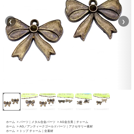
❮
❯
ホーム
>
パーツ｜メタル合金パーツ
>
AG金古美｜チャーム
ホーム
>
AG／アンティークゴールドパーツ｜アクセサリー素材
ホーム
>
トップ チャーム｜全素材