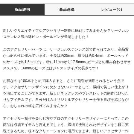
商品説明
商品画像
レビュー(0)
新しいクリエイティブなアクセサリー制作に挑戦してみませんか？サージカル
ステンレス製の球ピン・ボールピンが登場しました！
このアクセサリーパーツは、サージカルステンレス製で作られており、高品質
かつ耐久性に優れています。全長は約25mm、線径は約0.4mm、ボールヘッド
のサイズは約1.5mmです。特に11mmから17.5mmのビーズとの組み合わせがオ
ススメで、16mmのビーズにはジャストサイズの長さです！
お得なのは100本まとめて購入すると、さらに割引が適用されるという点で
す。アクセサリーデザインに欠かせないパーツとして、繊細で美しい仕上がり
を演出することができます。新しいネックレスやブレスレットの制作にぴった
りなアイテムです。自分だけのオリジナルアクセサリーを作る喜びを感じなが
ら、おしゃれの幅を広げてみませんか？
アクセサリー制作を楽しむ方やプロのアクセサリーデザイナーにとって、この
商品は必須アイテムと言えるでしょう。繊細で洗練されたデザインを手軽に実
現できるため、様々なクリエーションに活用できます。新しいアクセサリー作