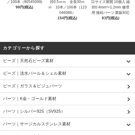
／100本（90545099)
径0.5ｍｍ 全長30ｍ
11サイズ展開 10個入 線
99円(税込)
ｍ 10本／100本（123
径0.4mm〜1.2mm 修理
046086）
用 接続パーツ 業販対応
154円(税込)
83円(税込)
カテゴリーから探す
ビーズ｜天然石ビーズ素材
ビーズ｜淡水パール＆シェル素材
ビーズ｜ガラス＆ビジュパーツ
パーツ｜K金・ゴールド素材
パーツ｜シルバー925（SV925）
パーツ｜サージカルステンレス素材