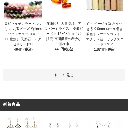
在庫限り 天然琥珀（ア
天然マルチカラートルマ
白～ベージュ系 ろうび
ンバー）ライス・樽形ビ
リン 丸玉ビーズ 約4mm
き糸 0.9mm ロール巻き
ーズ 約12×6×4mm 1粒
ミックスカラー 10粒／1
単色｜レザークラフト・
販売 長期保管の希少な
00粒割引 天然石・アク
マクラメ紐・ワックスコ
旧在庫
セサリー材料
ード 270M
440円(税込)
484円(税込)
1,874円(税込)
もっと見る
新着商品