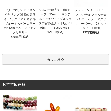
シルバー銀古美 葡萄リ
アクアマリン ピアス＆
フラワー＆リーフモチー
ーフ 35ｍｍ マンテ
イヤリング 選択式 天然
フ マンテル メタル合金
ル・ヒキワ・トグルクラ
石 フックピアス 透明感
シルバーカラー アクセ
スプ留め金具（【1組／1
ブルー シルバーカラー
サリーパーツ（2セット
0組） （50508768）
約4.5cm ハンドメイドア
／10セット割引）
121円(税込)
クセサリー
132円(税込)
4,048円(税込)
もっと見る
おすすめ商品