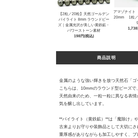
アマゾナイト
【2粒／20粒】天然ゴールデン
20mm 1粒／1
パイライト 8mm ラウンドビー
ズ｜金属光沢が美しい黄鉄鉱・
1,73
パワーストーン素材
198円(税込)
商品説明
金属のような強い輝きを放つ天然石「ゴ
こちらは、10mmのラウンド型ビーズ
天然由来のため、一粒一粒に異なる表情
気を醸し出しています。
**パイライト（黄鉄鉱）**は「魔除け
古来よりお守りや装飾品として大切にさ
重厚感がありながらも加工しやすく、ブ