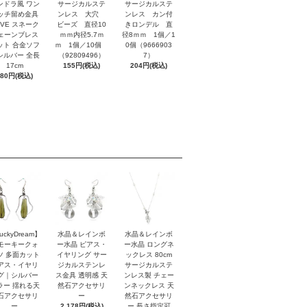
ンドラ風 ワン
サージカルステ
サージカルステ
ッチ留め金具
ンレス 大穴
ンレス カン付
OVE スネーク
ビーズ 直径10
きロンデル 直
ェーンブレス
ｍｍ内径5.7ｍ
径8ｍｍ 1個／1
ット 合金ソフ
ｍ 1個／10個
0個（9666903
シルバー 全長
（92809496）
7）
17cm
155円(税込)
204円(税込)
880円(税込)
uckyDream】
水晶＆レインボ
水晶＆レインボ
モーキークォ
ー水晶 ピアス・
ー水晶 ロングネ
ツ 多面カット
イヤリング サー
ックレス 80cm
アス・イヤリ
ジカルステンレ
サージカルステ
グ｜シルバー
ス金具 透明感 天
ンレス製 チェー
ラー 揺れる天
然石アクセサリ
ンネックレス 天
石アクセサリ
ー
然石アクセサリ
ー
2,178円(税込)
ー 長さ指定可