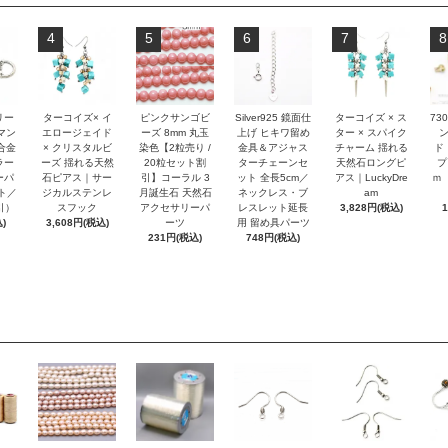
4
5
6
7
8
リー
ターコイズ× イ
ピンクサンゴビ
Silver925 鏡面仕
ターコイズ × ス
73
マン
エロージェイド
ーズ 8mm 丸玉
上げ ヒキワ留め
ター × スパイク
合金
× クリスタルビ
染色【2粒売り /
金具＆アジャス
チャーム 揺れる
ド
ラー
ーズ 揺れる天然
20粒セット割
ターチェーンセ
天然石ロングピ
プ
ーパ
石ピアス｜サー
引】コーラル 3
ット 全長5cm／
アス｜LuckyDre
ｍ
ト／
ジカルステンレ
月誕生石 天然石
ネックレス・ブ
am
引）
スフック
アクセサリーパ
レスレット延長
3,828円(税込)
)
3,608円(税込)
ーツ
用 留め具パーツ
231円(税込)
748円(税込)