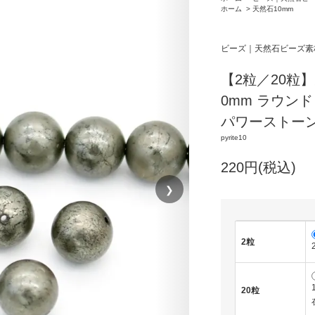
ホーム
>
天然石10mm
ビーズ｜天然石ビーズ素
【2粒／20粒
0mm ラウン
パワーストー
pyrite10
220円(税込)
❯
2粒
20粒