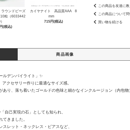
この商品を友達に教
 ラウンドビーズ
カイヤナイト 高品質AAA 8
この商品について問
0粒（6033442
mm
9）
715円(税込)
買い物を続ける
8円(税込)
商品画像
ールデンパイライト」✨
で、アクセサリー作りに最適なサイズ感。
があり、落ち着いたゴールドの色味と細かなインクルージョン（内包物
」や「自己実現の石」としても知られ、
れてきました。
レスレット・ネックレス・ピアスなど、