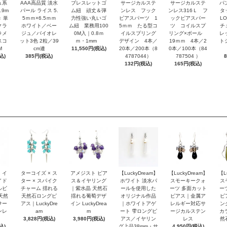
ュ系
AAA高品質 淡水
ブレスレットゴ
サージカルステ
サージカルステ
パ
.9m
パール ライス 5.
ム紐 頑丈＆弾
ンレス フック
ンレス316Ｌ フ
タ
 単
5ｍｍ×6.5ｍｍ
力性強い丸いゴ
ピアスパーツ 1
ックピアスパー
L
クラ
ホワイト／ベー
ム紐 業務用100
5ｍｍ たる型コ
ツ コイルスプ
チ
ラメ
ジュ／バイオレ
0M入｜0.8ｍ
イルスプリング
リング×ボール
レ
スコ
ット3色 2粒／39
ｍ・1mm
デザイン 4本／
19ｍｍ 4本／2
ト
M
cm連
11,550円(税込)
20本／200本（8
0本／100本（84
込)
385円(税込)
4787044）
787504 ）
132円(税込)
165円(税込)
 イ
ターコイズ × ス
アメジスト ピア
【LuckyDream】
【LuckyDream】
【L
イド
ター × スパイク
ス＆イヤリング
ホワイト 淡水パ
スモーキークォ
ス
ルビ
チャーム 揺れる
｜紫水晶 天然石
ールを使用した
ーツ 多面カット
ー
天然
天然石ロングピ
揺れる葡萄デザ
オリジナル作品
ピアス｜金属ア
ピ
サー
アス｜LuckyDre
イン LuckyDrea
｜ホワイトアゲ
レルギー対応サ
ン
ンレ
am
m
ート 雫ロングピ
ージカルステン
カ
3,828円(税込)
3,980円(税込)
アス／イヤリン
レス
然
込)
グ上品38mm・サ
4,950円(税込)