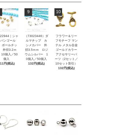
9
10
022944｜シャ
（73023446）ダ
フラワー＆リー
ンパンゴール
ルマチップ カ
フモチーフ マン
 ボールチッ
シメカバー 外
テル メタル合金
 外径3.2ｍ
径3.5ｍｍ ロジ
ゴールドカラー
 10個入／50
ウムシルバー 1
アクセサリーパ
個入
0個入／50個入
ーツ（2セット／
111円(税込)
132円(税込)
10セット割引）
132円(税込)