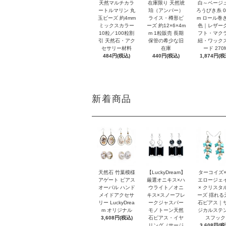
天然マルチカラ
在庫限り 天然琥
白～ベージ
ートルマリン 丸
珀（アンバー）
ろうびき糸 0
玉ビーズ 約4mm
ライス・樽形ビ
m ロール巻き
ミックスカラー
ーズ 約12×6×4m
色｜レザー
10粒／100粒割
m 1粒販売 長期
フト・マク
引 天然石・アク
保管の希少な旧
紐・ワック
セサリー材料
在庫
ード 270
484円(税込)
440円(税込)
1,874円(税
新着商品
天然石 竹葉模様
【LuckyDream】
ターコイズ×
アゲート ピアス
厳選オニキス×ハ
エロージェ
オーバル ハンド
ウライト／オニ
× クリスタ
メイドアクセサ
キス×スノーフレ
ーズ 揺れる
リー LuckyDrea
ークジャスパー
石ピアス｜
m オリジナル
モノトーン天然
ジカルステ
3,608円(税込)
石ピアス・イヤ
スフック
リング（サージ
3,608円(税