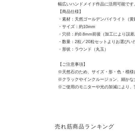
幅広いハンドメイド作品に活用可能です
【商品仕様】
・素材：天然ゴールデンパイライト（黄
・サイズ：約10mm
・穴径：約0.8mm前後（加工により誤
・数量：2粒／20粒セットよりお選びい
・形状：ラウンド（丸玉）
【ご注意事項】
※天然石のため、サイズ・形・色・模様
※クラックやインクルージョン、細かな
※ご使用のモニターや光の加減により、
売れ筋商品ランキング