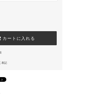
カートに入れる
細
く表記
)