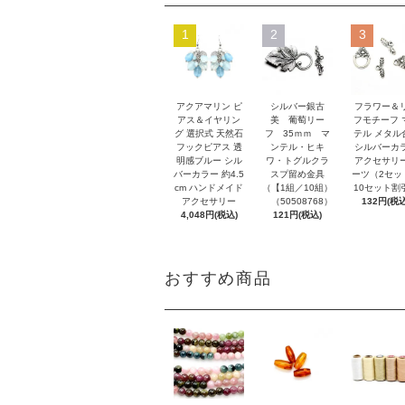
1
2
3
アクアマリン ピ
シルバー銀古
フラワー＆
アス＆イヤリン
美 葡萄リー
フモチーフ 
グ 選択式 天然石
フ 35ｍｍ マ
テル メタル
フックピアス 透
ンテル・ヒキ
シルバーカ
明感ブルー シル
ワ・トグルクラ
アクセサリ
バーカラー 約4.5
スプ留め金具
ーツ（2セッ
cm ハンドメイド
（【1組／10組）
10セット割
アクセサリー
（50508768）
132円(税込
4,048円(税込)
121円(税込)
おすすめ商品