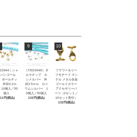
9
10
022944｜シャ
（73023446）ダ
フラワー＆リー
ンパンゴール
ルマチップ カ
フモチーフ マン
 ボールチッ
シメカバー 外
テル メタル合金
 外径3.2ｍ
径3.5ｍｍ ロジ
ゴールドカラー
 10個入／50
ウムシルバー 1
アクセサリーパ
個入
0個入／50個入
ーツ（2セット／
111円(税込)
132円(税込)
10セット割引）
132円(税込)