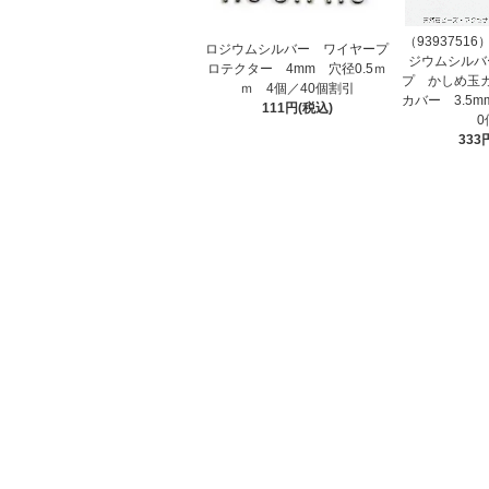
（9393751
ロジウムシルバー ワイヤープ
ジウムシルバ
ロテクター 4mm 穴径0.5ｍ
プ かしめ玉
ｍ 4個／40個割引
カバー 3.5m
111円(税込)
0
333