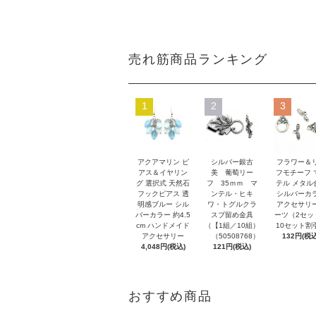
売れ筋商品ランキング
1
2
3
アクアマリン ピ
シルバー銀古
フラワー＆
アス＆イヤリン
美 葡萄リー
フモチーフ 
グ 選択式 天然石
フ 35ｍｍ マ
テル メタル
フックピアス 透
ンテル・ヒキ
シルバーカ
明感ブルー シル
ワ・トグルクラ
アクセサリ
バーカラー 約4.5
スプ留め金具
ーツ（2セッ
cm ハンドメイド
（【1組／10組）
10セット割
アクセサリー
（50508768）
132円(税込
4,048円(税込)
121円(税込)
おすすめ商品