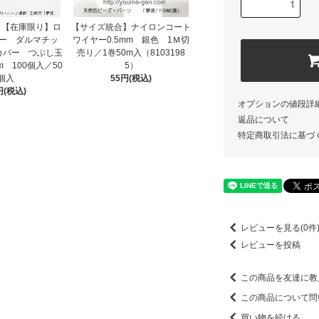
6）【在庫限り】ロ
【サイズ統合】ナイロンコート
ー ダルマチッ
ワイヤー0.5mm 銀色 1Ｍ切
カバー つぶし玉
売り／1巻50m入（8103198
m 100個入／50
5）
個入
55円(税込)
円(税込)
オプションの値段詳
返品について
特定商取引法に基づ
レビューを見る(0件
レビューを投稿
この商品を友達に教
この商品について問
買い物を続ける