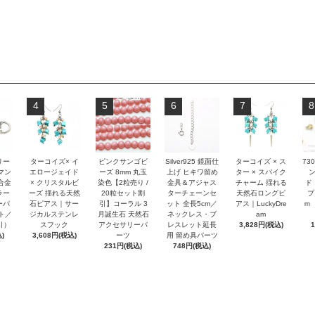
4
5
6
7
8
リー
ターコイズ× イ
ピンクサンゴビ
Silver925 鏡面仕
ターコイズ × ス
73
マン
エロージェイド
ーズ 8mm 丸玉
上げ ヒキワ留め
ター × スパイク
合金
× クリスタルビ
染色【2粒売り /
金具＆アジャス
チャーム 揺れる
ド
ラー
ーズ 揺れる天然
20粒セット割
ターチェーンセ
天然石ロングピ
プ
ーパ
石ピアス｜サー
引】コーラル 3
ット 全長5cm／
アス｜LuckyDre
ｍ
ト／
ジカルステンレ
月誕生石 天然石
ネックレス・ブ
am
引）
スフック
アクセサリーパ
レスレット延長
3,828円(税込)
)
3,608円(税込)
ーツ
用 留め具パーツ
231円(税込)
748円(税込)