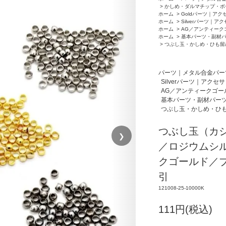
>
かしめ・ダルマチップ・ボ
ホーム
>
Goldパーツ｜アク
ホーム
>
Silverパーツ｜ア
ホーム
>
AG／アンティーク
ホーム
>
基本パーツ・副材
>
つぶし玉・かしめ・ひも留
パーツ｜メタル合金パー
Silverパーツ｜アクセ
AG／アンティークゴー
基本パーツ・副材パー
つぶし玉・かしめ・ひ
つぶし玉（カシ
❯
／ロジウムシ
クゴールド／ブ
引
121008-25-10000K
111円(税込)