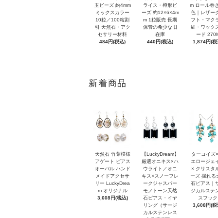
玉ビーズ 約4mm
ライス・樽形ビ
m ロール巻き
ミックスカラー
ーズ 約12×6×4m
色｜レザー
10粒／100粒割
m 1粒販売 長期
フト・マク
引 天然石・アク
保管の希少な旧
紐・ワック
セサリー材料
在庫
ード 270
484円(税込)
440円(税込)
1,874円(税
新着商品
天然石 竹葉模様
【LuckyDream】
ターコイズ×
アゲート ピアス
厳選オニキス×ハ
エロージェ
オーバル ハンド
ウライト／オニ
× クリスタ
メイドアクセサ
キス×スノーフレ
ーズ 揺れる
リー LuckyDrea
ークジャスパー
石ピアス｜
m オリジナル
モノトーン天然
ジカルステ
3,608円(税込)
石ピアス・イヤ
スフック
リング（サージ
3,608円(税
カルステンレス