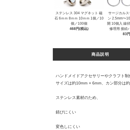
ステンレス 304 マグネット 磁
サージカルス
石 6ｍｍ 8ｍｍ 10ｍｍ 1個／10
ン 2.5mm〜1
個／100個
開 10個入 線径
468円(税込)
修理用 接続
83円
商品説明
ハンドメイドアクセサリーやクラフト制
サイズは約10mm × 6mm、カン部
ステンレス素材のため、
錆びにくい
変色しにくい