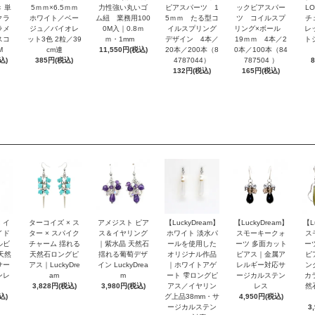
 単
5ｍｍ×6.5ｍｍ
力性強い丸いゴ
ピアスパーツ 1
ックピアスパー
L
クラ
ホワイト／ベー
ム紐 業務用100
5ｍｍ たる型コ
ツ コイルスプ
チ
ラメ
ジュ／バイオレ
0M入｜0.8ｍ
イルスプリング
リング×ボール
レ
スコ
ット3色 2粒／39
ｍ・1mm
デザイン 4本／
19ｍｍ 4本／2
ト
M
cm連
11,550円(税込)
20本／200本（8
0本／100本（84
込)
385円(税込)
4787044）
787504 ）
132円(税込)
165円(税込)
 イ
ターコイズ × ス
アメジスト ピア
【LuckyDream】
【LuckyDream】
【L
イド
ター × スパイク
ス＆イヤリング
ホワイト 淡水パ
スモーキークォ
ス
ルビ
チャーム 揺れる
｜紫水晶 天然石
ールを使用した
ーツ 多面カット
ー
天然
天然石ロングピ
揺れる葡萄デザ
オリジナル作品
ピアス｜金属ア
ピ
サー
アス｜LuckyDre
イン LuckyDrea
｜ホワイトアゲ
レルギー対応サ
ン
ンレ
am
m
ート 雫ロングピ
ージカルステン
カ
3,828円(税込)
3,980円(税込)
アス／イヤリン
レス
然
込)
グ上品38mm・サ
4,950円(税込)
ージカルステン
3