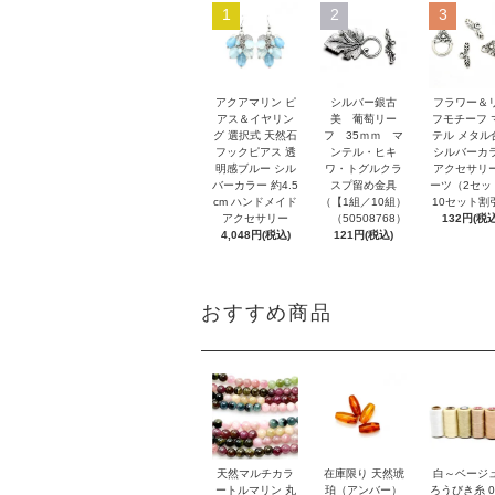
1
2
3
アクアマリン ピ
シルバー銀古
フラワー＆
アス＆イヤリン
美 葡萄リー
フモチーフ 
グ 選択式 天然石
フ 35ｍｍ マ
テル メタル
フックピアス 透
ンテル・ヒキ
シルバーカ
明感ブルー シル
ワ・トグルクラ
アクセサリ
バーカラー 約4.5
スプ留め金具
ーツ（2セッ
cm ハンドメイド
（【1組／10組）
10セット割
アクセサリー
（50508768）
132円(税込
4,048円(税込)
121円(税込)
おすすめ商品
天然マルチカラ
在庫限り 天然琥
白～ベージ
ートルマリン 丸
珀（アンバー）
ろうびき糸 0