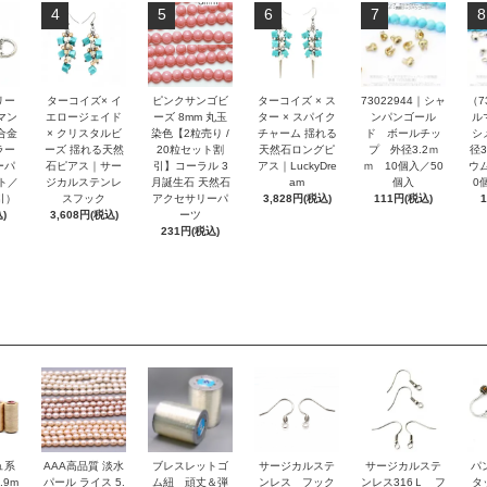
4
5
6
7
8
リー
ターコイズ× イ
ピンクサンゴビ
ターコイズ × ス
73022944｜シャ
（7
マン
エロージェイド
ーズ 8mm 丸玉
ター × スパイク
ンパンゴール
ル
合金
× クリスタルビ
染色【2粒売り /
チャーム 揺れる
ド ボールチッ
シ
ラー
ーズ 揺れる天然
20粒セット割
天然石ロングピ
プ 外径3.2ｍ
径
ーパ
石ピアス｜サー
引】コーラル 3
アス｜LuckyDre
ｍ 10個入／50
ウ
ト／
ジカルステンレ
月誕生石 天然石
am
個入
0
引）
スフック
アクセサリーパ
3,828円(税込)
111円(税込)
)
3,608円(税込)
ーツ
231円(税込)
ュ系
AAA高品質 淡水
ブレスレットゴ
サージカルステ
サージカルステ
パ
.9m
パール ライス 5.
ム紐 頑丈＆弾
ンレス フック
ンレス316Ｌ フ
タ