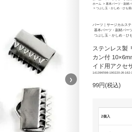
ホーム
>
基本パーツ・副材
>
つぶし玉・かしめ・ひも留
パーツ｜サージカルステ
基本パーツ・副材パー
つぶし玉・かしめ・ひ
ステンレス製 
カン付 10×6
イド用アクセ
141396598-190220-J6-162-
❯
99円(税込)
2個入