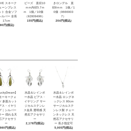
OVE スネーク
ビーズ 直径10
きロンデル 直
ェーンブレス
ｍｍ内径5.7ｍ
径8ｍｍ 1個／1
ット 合金ソフ
ｍ 1個／10個
0個（9666903
シルバー 全長
（92809496）
7）
17cm
155円(税込)
204円(税込)
880円(税込)
uckyDream】
水晶＆レインボ
水晶＆レインボ
モーキークォ
ー水晶 ピアス・
ー水晶 ロングネ
ツ 多面カット
イヤリング サー
ックレス 80cm
アス・イヤリ
ジカルステンレ
サージカルステ
グ｜シルバー
ス金具 透明感 天
ンレス製 チェー
ラー 揺れる天
然石アクセサリ
ンネックレス 天
石アクセサリ
ー
然石アクセサリ
ー
2,178円(税込)
ー 長さ指定可
,980円(税込)
5,005円(税込)