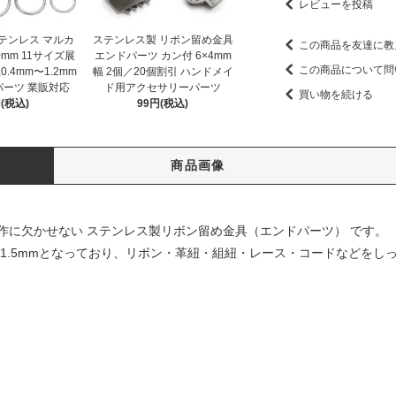
レビューを投稿
テンレス マルカ
ステンレス製 リボン留め金具
この商品を友達に教
0mm 11サイズ展
エンドパーツ カン付 6×4mm
この商品について問
0.4mm〜1.2mm
幅 2個／20個割引 ハンドメイ
パーツ 業販対応
ド用アクセサリーパーツ
買い物を続ける
(税込)
99円(税込)
商品画像
作に欠かせない ステンレス製リボン留め金具（エンドパーツ） です。
分は約1.5mmとなっており、リボン・革紐・組紐・レース・コードなどを