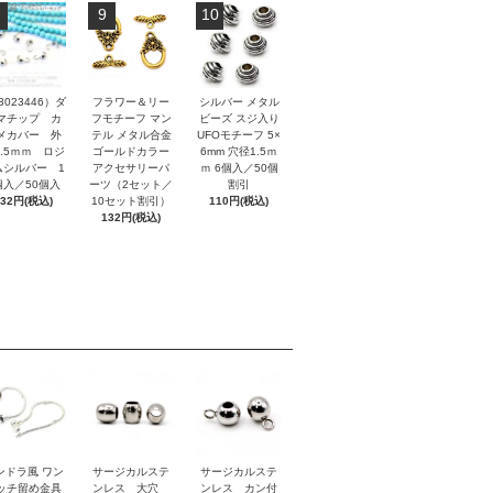
9
10
3023446）ダ
フラワー＆リー
シルバー メタル
マチップ カ
フモチーフ マン
ビーズ スジ入り
メカバー 外
テル メタル合金
UFOモチーフ 5×
3.5ｍｍ ロジ
ゴールドカラー
6mm 穴径1.5ｍ
ムシルバー 1
アクセサリーパ
ｍ 6個入／50個
個入／50個入
ーツ（2セット／
割引
132円(税込)
10セット割引）
110円(税込)
132円(税込)
ンドラ風 ワン
サージカルステ
サージカルステ
ッチ留め金具
ンレス 大穴
ンレス カン付