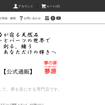
アカウント
カート(
0
)
ガ登録・解除
お問い合わせ
通して、夢を形にする専門店です。
ルステンレス素材
>
カシメ その他パーツ