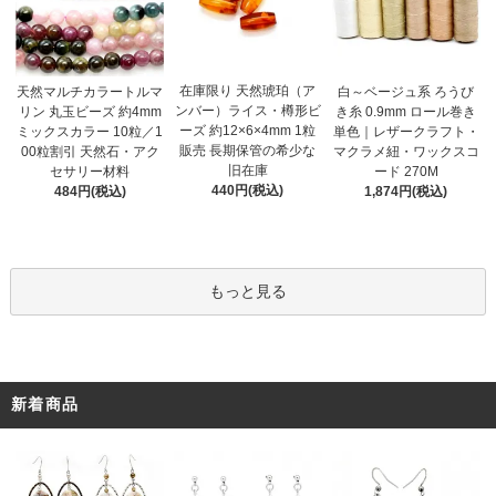
在庫限り 天然琥珀（ア
天然マルチカラートルマ
白～ベージュ系 ろうび
ンバー）ライス・樽形ビ
リン 丸玉ビーズ 約4mm
き糸 0.9mm ロール巻き
ーズ 約12×6×4mm 1粒
ミックスカラー 10粒／1
単色｜レザークラフト・
販売 長期保管の希少な
00粒割引 天然石・アク
マクラメ紐・ワックスコ
旧在庫
セサリー材料
ード 270M
440円(税込)
484円(税込)
1,874円(税込)
もっと見る
新着商品