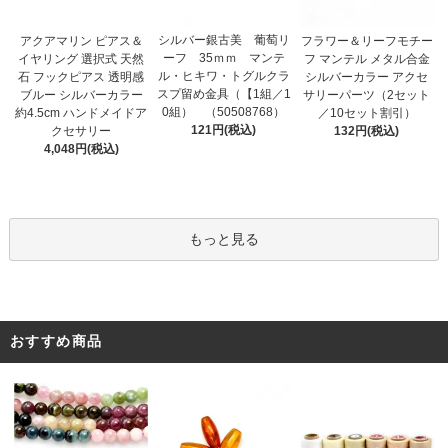
シルバー銀古美 葡萄リ
アクアマリン ピアス＆
フラワー＆リーフモチー
ーフ 35ｍｍ マンテ
イヤリング 選択式 天然
フ マンテル メタル合金
ル・ヒキワ・トグルクラ
石 フックピアス 透明感
シルバーカラー アクセ
スプ留め金具（【1組／1
ブルー シルバーカラー
サリーパーツ（2セット
0組） （50508768）
約4.5cm ハンドメイドア
／10セット割引）
121円(税込)
クセサリー
132円(税込)
4,048円(税込)
もっと見る
おすすめ商品