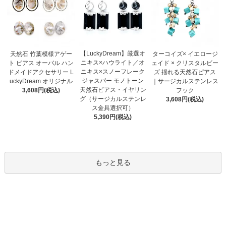
【LuckyDream】厳選オ
天然石 竹葉模様アゲー
ターコイズ× イエロージ
ニキス×ハウライト／オ
ト ピアス オーバル ハン
ェイド × クリスタルビー
ニキス×スノーフレーク
ドメイドアクセサリー L
ズ 揺れる天然石ピアス
ジャスパー モノトーン
uckyDream オリジナル
｜サージカルステンレス
天然石ピアス・イヤリン
3,608円(税込)
フック
グ（サージカルステンレ
3,608円(税込)
ス金具選択可）
5,390円(税込)
もっと見る