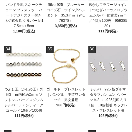
パンドラ風 スネークチ
Silver925 ブルーター
透かしフラワージョイン
ェーン ブレスレット ハ
コイズ石 ウイングペン
トつなぎパーツ／ロジウ
ートアジャスター付き
ダント 35.3ｍｍ（941
ムシルバー銀古美9ｍｍ
ネジ式金具 シルバー 約1
76378）
／4個入100円（959385
7.5cm＋5cm
3,850円(税込)
30）
1,180円(税込)
111円(税込)
34
35
36
つぶし玉（かしめ玉）外
ゴールド ブレスレット
シルバー925 板ダルマ
径3ｍｍ内径約2ｍｍ ソ
｜バングル 中留ワンタ
ダルマカン エンドパー
フトシルバー／ロジウム
ッチ 男女兼用
ツ 約8mm 925刻印入り
シルバー／アンティーク
968円(税込)
1個・10個割引 ネックレ
ゴールド 10個／100個
ス・ブレスレット用
111円(税込)
198円(税込)