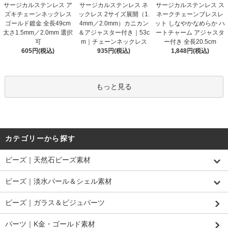
サージカルステンレス ア
サージカルステンレス ネ
サージカルステンレス ス
ズキチェーンネックレス
ックレス 2サイズ展開（1.
ネークチェーンブレスレ
ゴールド鍍金 全長49cm
4mm／2.0mm）カニカン
ット しなやかなめらか ハ
太さ1.5mm／2.0mm 選択
＆アジャスター付き｜53c
ートチャーム アジャスタ
可
m｜チェーンネックレス
ー付き 全長20.5cm
605円(税込)
935円(税込)
1,848円(税込)
もっと見る
カテゴリーから探す
ビーズ｜天然石ビーズ素材
ビーズ｜淡水パール＆シェル素材
ビーズ｜ガラス＆ビジュパーツ
パーツ｜K金・ゴールド素材