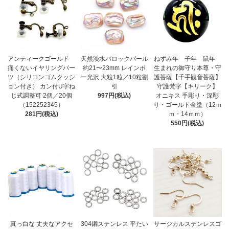
アンティークゴールド
天然淡水バロックパール
ねずみ年 子年 鼠年
痛くないイヤリングパー
約21〜23mm レインボ
生まれの御守り本尊・守
ツ（シリコンゴムクッシ
ー光沢 大粒1粒／10粒割
護菩薩【千手観音菩薩】
ョン付き） カン付U字ね
引
守護梵字【キリーク】
じ式調整可 2個／20個
997円(税込)
オニキス 手彫り・深彫
（152252345）
り・ゴールド金塗（12ｍ
281円(税込)
ｍ・14ｍｍ）
550円(税込)
真っ白な 丈夫なアクセ
304鋼ステンレス 平たい
サージカルステンレスゴ