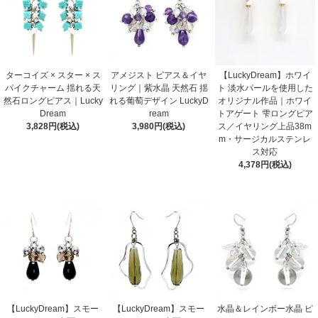
ターコイズ × スター × ス
アメジスト ピアス＆イヤ
【LuckyDream】ホワイ
パイクチャーム 揺れる天
リング｜紫水晶 天然石 揺
ト 淡水パールを使用した
然石ロングピアス｜Lucky
れる葡萄デザイン LuckyD
オリジナル作品｜ホワイ
Dream
ream
トアゲート 雫ロングピア
3,828円(税込)
3,980円(税込)
ス／イヤリング上品38m
m・サージカルステンレ
ス対応
4,378円(税込)
【LuckyDream】スモー
【LuckyDream】スモー
水晶＆レインボー水晶 ピ