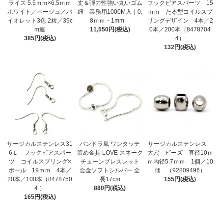
ライス 5.5ｍｍ×6.5ｍｍ
丈＆弾力性強い丸いゴム
フックピアスパーツ 15
ホワイト／ベージュ／バ
紐 業務用1000M入｜0.
ｍｍ たる型コイルスプ
イオレット3色 2粒／39c
8ｍｍ・1mm
リングデザイン 4本／2
m連
11,550円(税込)
0本／200本（8478704
385円(税込)
4）
132円(税込)
サージカルステンレス31
パンドラ風 ワンタッチ
サージカルステンレス
6Ｌ フックピアスパー
留め金具 LOVE スネーク
大穴 ビーズ 直径10ｍ
ツ コイルスプリング×
チェーンブレスレット
ｍ内径5.7ｍｍ 1個／10
ボール 19ｍｍ 4本／
合金ソフトシルバー 全
個 （92809496）
20本／100本（8478750
長17cm
155円(税込)
4 ）
880円(税込)
165円(税込)