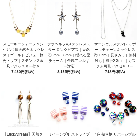
スモーキークォーツ＆シ
テラヘルツ×ステンレスス
サージカルステンレス ボ
トリン2連天然石ネックレ
ター ロングピアス｜天然
ールチェーンネックレス
ス｜ゴールドビジュー楕
石6mm・8mm｜揺れる星
約60cm｜長さカット無料
円トップ｜ステンレス金
チャーム｜金属アレルギ
対応｜線径2.3mm｜カス
具アジャスター付き
ー対応
タム可能アクセサリー
7,480円(税込)
3,135円(税込)
748円(税込)
【LuckyDream】天然タ
リバーシブル ストライプ
4色 幾何柄 リバーシブル