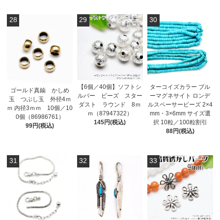
28
29
30
【6個／40個】ソフトシ
ターコイズカラー ブル
ゴールド真鍮 かしめ
ルバー ビーズ スター
ーマグネサイト ロンデ
玉 つぶし玉 外径4ｍ
ダスト ラウンド 8ｍ
ルスペーサービーズ 2×4
ｍ 内径3ｍｍ 10個／10
ｍ（87947322）
mm・3×6mm サイズ選
0個（86986761）
145円(税込)
択 10粒／100粒割引
99円(税込)
88円(税込)
31
32
33