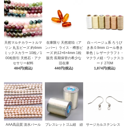
天然マルチカラートルマ
在庫限り 天然琥珀（ア
白～ベージュ系 ろうび
リン 丸玉ビーズ 約4mm
ンバー）ライス・樽形ビ
き糸 0.9mm ロール巻き
ミックスカラー 10粒／1
ーズ 約12×6×4mm 1粒
単色｜レザークラフト・
00粒割引 天然石・アク
販売 長期保管の希少な
マクラメ紐・ワックスコ
セサリー材料
旧在庫
ード 270M
484円(税込)
440円(税込)
1,874円(税込)
AAA高品質 淡水パール
ブレスレットゴム紐 頑
サージカルステンレス