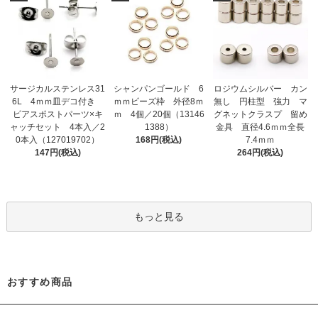
サージカルステンレス31
シャンパンゴールド 6
ロジウムシルバー カン
6L 4ｍｍ皿デコ付き
ｍｍビーズ枠 外径8ｍ
無し 円柱型 強力 マ
ピアスポストパーツ×キ
ｍ 4個／20個（13146
グネットクラスプ 留め
ャッチセット 4本入／2
1388）
金具 直径4.6ｍｍ全長
0本入（127019702）
168円(税込)
7.4ｍｍ
147円(税込)
264円(税込)
もっと見る
おすすめ商品