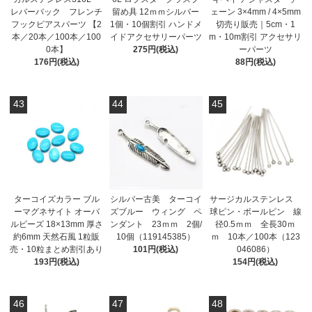
レバーバック フレンチ
留め具 12ｍｍシルバー
ェーン 3×4mm / 4×5mm
フックピアスパーツ 【2
1個・10個割引 ハンドメ
切売り販売｜5cm・1
本／20本／100本／100
イドアクセサリーパーツ
m・10m割引 アクセサリ
0本】
275円(税込)
ーパーツ
176円(税込)
88円(税込)
43
44
45
ターコイズカラー ブル
シルバー古美 ターコイ
サージカルステンレス
ーマグネサイト オーバ
ズブルー ウィング ペ
球ピン・ボールピン 線
ルビーズ 18×13mm 厚さ
ンダント 23ｍｍ 2個/
径0.5ｍｍ 全長30ｍ
約6mm 天然石風 1粒販
10個（119145385）
ｍ 10本／100本（123
売・10粒まとめ割引あり
101円(税込)
046086）
193円(税込)
154円(税込)
46
47
48