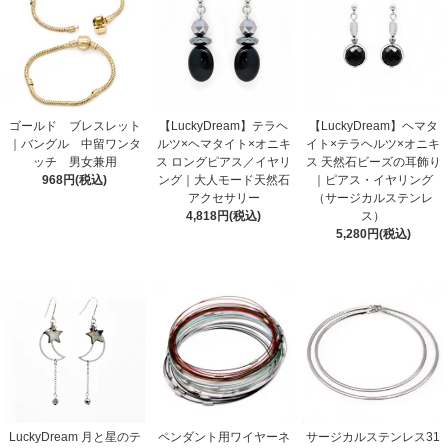
ゴールド ブレスレット
【LuckyDream】テラヘ
【LuckyDream】ヘマタ
｜バングル 中留ワンタ
ルツ×ヘマタイト×オニキ
イト×テラヘルツ×オニキ
ッチ 男女兼用
ス ロングピアス／イヤリ
ス 天然石ビーズの耳飾り
968円(税込)
ング｜大人モード天然石
｜ピアス・イヤリング
アクセサリー
（サージカルステンレ
4,818円(税込)
ス）
5,280円(税込)
LuckyDream 月と星のテ
ペンダント用ワイヤーネ
サージカルステンレス31