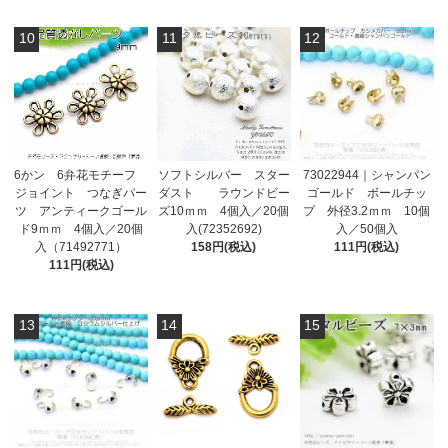
10
11
12
6かン 6弁花モチーフ
ソフトシルバー スター
73022944｜シャンパン
ジョイント つなぎパー
ダスト ラウンドビー
ゴールド ボールチッ
ツ アンティークゴール
ズ10ｍｍ 4個入／20個
プ 外径3.2ｍｍ 10個
ド9ｍｍ 4個入／20個
入(72352692)
入／50個入
入（71492771）
158円(税込)
111円(税込)
111円(税込)
13
14
15