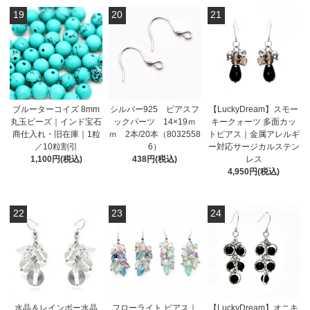
19
20
21
ブルーターコイズ 8mm
シルバー925 ピアスフ
【LuckyDream】スモー
丸玉ビーズ｜インド宝石
ックパーツ 14×19ｍ
キークォーツ 多面カッ
商仕入れ・旧在庫｜1粒
ｍ 2本/20本（8032558
トピアス｜金属アレルギ
／10粒割引
6）
ー対応サージカルステン
1,100円(税込)
438円(税込)
レス
4,950円(税込)
22
23
24
水晶＆レインボー水晶
フローライト ピアス｜
【LuckyDream】オニキ