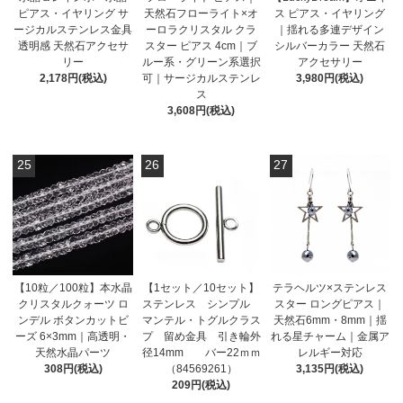
ピアス・イヤリング サ
天然石フローライト×オ
ス ピアス・イヤリング
ージカルステンレス金具
ーロラクリスタル クラ
｜揺れる多連デザイン
透明感 天然石アクセサ
スター ピアス 4cm｜ブ
シルバーカラー 天然石
リー
ルー系・グリーン系選択
アクセサリー
2,178円(税込)
可｜サージカルステンレ
3,980円(税込)
ス
3,608円(税込)
25
26
27
【10粒／100粒】本水晶
【1セット／10セット】
テラヘルツ×ステンレス
クリスタルクォーツ ロ
ステンレス シンプル
スター ロングピアス｜
ンデル ボタンカットビ
マンテル・トグルクラス
天然石6mm・8mm｜揺
ーズ 6×3mm｜高透明・
プ 留め金具 引き輪外
れる星チャーム｜金属ア
天然水晶パーツ
径14mm バー22ｍｍ
レルギー対応
308円(税込)
（84569261）
3,135円(税込)
209円(税込)