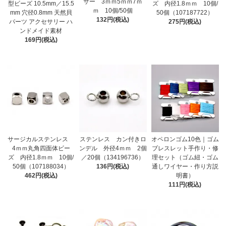
サー 3ｍｍ5ｍｍ7ｍ
型ビーズ 10.5mm／15.5
ズ 内径1.8ｍｍ 10個/
ｍ 10個/50個
mm 穴径0.8mm 天然貝
50個（107187722）
132円(税込)
パーツ アクセサリー ハ
275円(税込)
ンドメイド素材
169円(税込)
サージカルステンレス
ステンレス カン付きロ
オペロンゴム10色｜ゴム
4ｍｍ丸角四面体ビー
ンデル 外径4ｍｍ 2個
ブレスレット手作り・修
ズ 内径1.8ｍｍ 10個/
／20個（134196736）
理セット（ゴム紐・ゴム
50個（107188034）
136円(税込)
通しワイヤー・作り方説
462円(税込)
明書）
111円(税込)