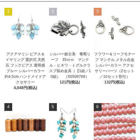
1
2
3
アクアマリン ピアス＆
シルバー銀古美 葡萄リ
フラワー＆リーフモチー
イヤリング 選択式 天然
ーフ 35ｍｍ マンテ
フ マンテル メタル合金
石 フックピアス 透明感
ル・ヒキワ・トグルクラ
シルバーカラー アクセ
ブルー シルバーカラー
スプ留め金具（【1組／1
サリーパーツ（2セット
約4.5cm ハンドメイドア
0組） （50508768）
／10セット割引）
クセサリー
121円(税込)
132円(税込)
4,048円(税込)
4
5
6