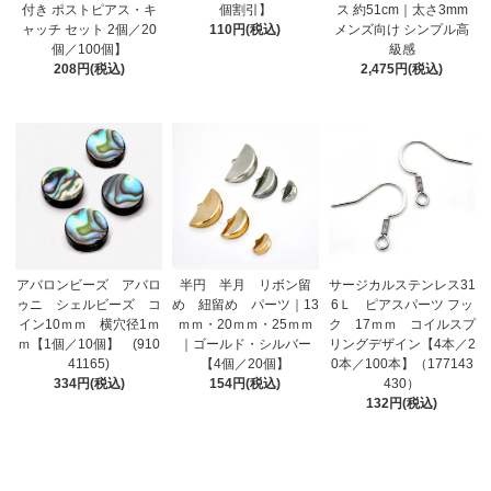
付き ポストピアス・キ
個割引】
ス 約51cm｜太さ3mm
ャッチ セット 2個／20
110円(税込)
メンズ向け シンプル高
個／100個】
級感
208円(税込)
2,475円(税込)
アバロンビーズ アバロ
半円 半月 リボン留
サージカルステンレス31
ゥニ シェルビーズ コ
め 紐留め パーツ｜13
6Ｌ ピアスパーツ フッ
イン10ｍｍ 横穴径1ｍ
ｍｍ・20ｍｍ・25ｍｍ
ク 17ｍｍ コイルスプ
ｍ【1個／10個】 (910
｜ゴールド・シルバー
リングデザイン【4本／2
41165)
【4個／20個】
0本／100本】（177143
334円(税込)
154円(税込)
430）
132円(税込)