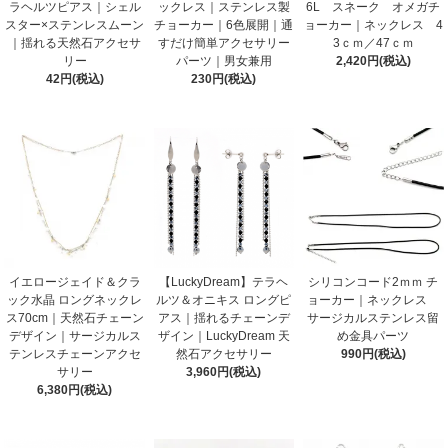
ラヘルツピアス｜シェル
ックレス｜ステンレス製
6L スネーク オメガチ
スター×ステンレスムーン
チョーカー｜6色展開｜通
ョーカー｜ネックレス 4
｜揺れる天然石アクセサ
すだけ簡単アクセサリー
3ｃｍ／47ｃｍ
リー
パーツ｜男女兼用
2,420円(税込)
42円(税込)
230円(税込)
イエロージェイド＆クラ
【LuckyDream】テラヘ
シリコンコード2ｍｍ チ
ック水晶 ロングネックレ
ルツ＆オニキス ロングピ
ョーカー｜ネックレス
ス70cm｜天然石チェーン
アス｜揺れるチェーンデ
サージカルステンレス留
デザイン｜サージカルス
ザイン｜LuckyDream 天
め金具パーツ
テンレスチェーンアクセ
然石アクセサリー
990円(税込)
サリー
3,960円(税込)
6,380円(税込)