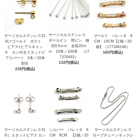
サージカルステンレス
サージカルステンレス31
ゴールド バレッタ 8
ボールピン 球ピン 線
6L×ゴールド ポスト
CM・10CM【1個／20
径0.5ｍｍ 全長20ｍ
ピアス×ピアスキャッ
個】（177346148）
ｍ 10本／100本 （17
チ カン付きスタッドピ
165円(税込)
7376492）
アスパーツ 2本／20本
132円(税込)
割引
230円(税込)
サージカルステンレス31
シルバー バレッタ 6
サージカルステンレス
6Ｌ スタッドピアス カン
CM 8CM 【2個／20
ロープチェーンネックレ