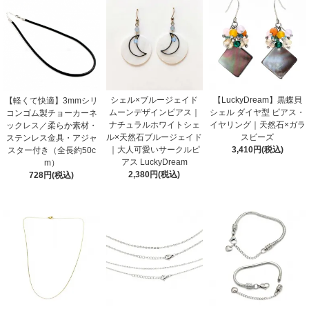
シェル×ブルージェイド
【LuckyDream】黒蝶貝
【軽くて快適】3mmシリ
ムーンデザインピアス｜
シェル ダイヤ型 ピアス・
コンゴム製チョーカーネ
ナチュラルホワイトシェ
イヤリング｜天然石×ガラ
ックレス／柔らか素材・
ル×天然石ブルージェイド
スビーズ
ステンレス金具・アジャ
｜大人可愛いサークルピ
3,410円(税込)
スター付き（全長約50c
アス LuckyDream
m）
2,380円(税込)
728円(税込)