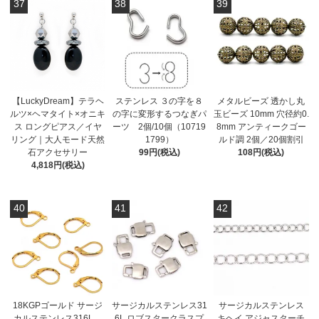
37
38
39
【LuckyDream】テラヘ
ステンレス ３の字を８
メタルビーズ 透かし丸
ルツ×ヘマタイト×オニキ
の字に変形するつなぎパ
玉ビーズ 10mm 穴径約0.
ス ロングピアス／イヤ
ーツ 2個/10個（10719
8mm アンティークゴー
リング｜大人モード天然
1799）
ルド調 2個／20個割引
石アクセサリー
99円(税込)
108円(税込)
4,818円(税込)
40
41
42
18KGPゴールド サージ
サージカルステンレス31
サージカルステンレス
カルステンレス316L
6L ロブスタークラスプ
キヘイ アジャスターチ