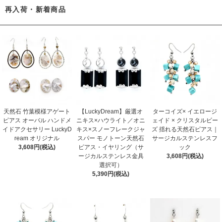
再入荷・新着商品
天然石 竹葉模様アゲート
【LuckyDream】厳選オ
ターコイズ× イエロージ
ピアス オーバル ハンドメ
ニキス×ハウライト／オニ
ェイド × クリスタルビー
イドアクセサリー LuckyD
キス×スノーフレークジャ
ズ 揺れる天然石ピアス｜
ream オリジナル
スパー モノトーン天然石
サージカルステンレスフ
3,608円(税込)
ピアス・イヤリング（サ
ック
ージカルステンレス金具
3,608円(税込)
選択可）
5,390円(税込)