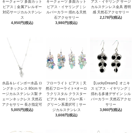
キークォーツ 多面カット
キークォーツ 多面カット
アス・イヤリング サージ
ピアス｜金属アレルギー
ピアス・イヤリング｜シ
カルステンレス金具 透明
対応サージカルステンレ
ルバーカラー 揺れる天然
感 天然石アクセサリー
ス
石アクセサリー
2,178円(税込)
4,950円(税込)
3,980円(税込)
水晶＆レインボー水晶 ロ
フローライト ピアス｜天
【LuckyDream】オニキ
ングネックレス 80cm サ
然石フローライト×オーロ
ス ピアス・イヤリング｜
ージカルステンレス製 チ
ラクリスタル クラスター
揺れる多連デザイン シル
ェーンネックレス 天然石
ピアス 4cm｜ブルー系・
バーカラー 天然石アクセ
アクセサリー 長さ指定可
グリーン系選択可｜サー
サリー
5,005円(税込)
ジカルステンレス
3,980円(税込)
3,608円(税込)