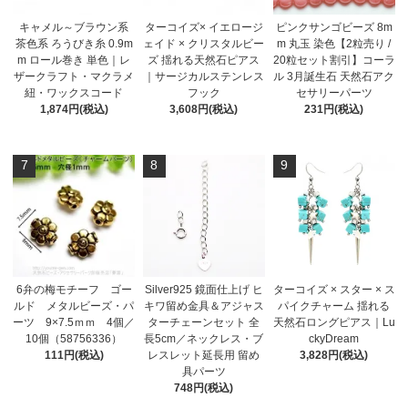
ターコイズ× イエロージ
ピンクサンゴビーズ 8m
キャメル～ブラウン系
ェイド × クリスタルビー
m 丸玉 染色【2粒売り /
茶色系 ろうびき糸 0.9m
ズ 揺れる天然石ピアス
20粒セット割引】コーラ
m ロール巻き 単色｜レ
｜サージカルステンレス
ル 3月誕生石 天然石アク
ザークラフト・マクラメ
フック
セサリーパーツ
紐・ワックスコード
3,608円(税込)
231円(税込)
1,874円(税込)
7
8
9
6弁の梅モチーフ ゴー
Silver925 鏡面仕上げ ヒ
ターコイズ × スター × ス
ルド メタルビーズ・パ
キワ留め金具＆アジャス
パイクチャーム 揺れる
ーツ 9×7.5ｍｍ 4個／
ターチェーンセット 全
天然石ロングピアス｜Lu
10個（58756336）
長5cm／ネックレス・ブ
ckyDream
111円(税込)
レスレット延長用 留め
3,828円(税込)
具パーツ
748円(税込)