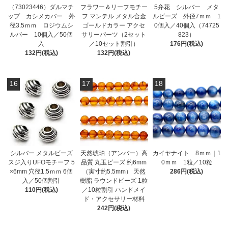
（73023446）ダルマチ
フラワー＆リーフモチー
5弁花 シルバー メタ
ップ カシメカバー 外
フ マンテル メタル合金
ルビーズ 外径7ｍｍ 1
径3.5ｍｍ ロジウムシ
ゴールドカラー アクセ
0個入／40個入（74725
ルバー 10個入／50個
サリーパーツ（2セット
823）
入
／10セット割引）
176円(税込)
132円(税込)
132円(税込)
16
17
18
シルバー メタルビーズ
天然琥珀（アンバー）高
カイヤナイト 8ｍｍ｜1
スジ入りUFOモチーフ 5
品質 丸玉ビーズ 約6mm
0ｍｍ 1粒／10粒
×6mm 穴径1.5ｍｍ 6個
（実寸約5.5mm） 天然
286円(税込)
入／50個割引
樹脂 ラウンドビーズ 1粒
110円(税込)
／10粒割引 ハンドメイ
ド・アクセサリー材料
242円(税込)