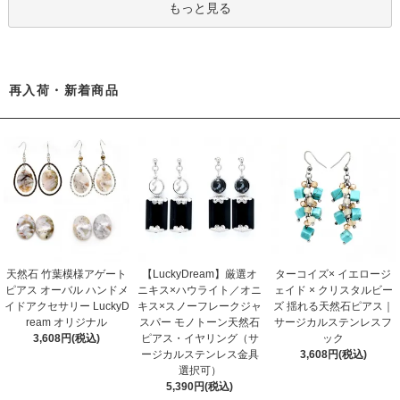
もっと見る
再入荷・新着商品
天然石 竹葉模様アゲート
【LuckyDream】厳選オ
ターコイズ× イエロージ
ピアス オーバル ハンドメ
ニキス×ハウライト／オニ
ェイド × クリスタルビー
イドアクセサリー LuckyD
キス×スノーフレークジャ
ズ 揺れる天然石ピアス｜
ream オリジナル
スパー モノトーン天然石
サージカルステンレスフ
3,608円(税込)
ピアス・イヤリング（サ
ック
ージカルステンレス金具
3,608円(税込)
選択可）
5,390円(税込)