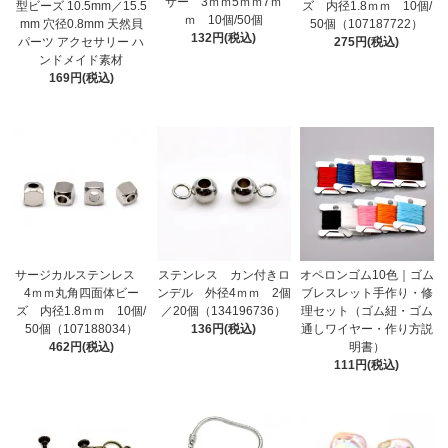
サー 3ｍｍ5ｍｍ7ｍ
型ビーズ 10.5mm／15.5
ズ 内径1.8ｍｍ 10個/
ｍ 10個/50個
mm 穴径0.8mm 天然貝
50個（107187722）
132円(税込)
パーツ アクセサリー ハ
275円(税込)
ンドメイド素材
169円(税込)
サージカルステンレス
ステンレス カン付きロ
オペロンゴム10色｜ゴム
4ｍｍ丸角四面体ビー
ンデル 外径4ｍｍ 2個
ブレスレット手作り・修
ズ 内径1.8ｍｍ 10個/
／20個（134196736）
理セット（ゴム紐・ゴム
50個（107188034）
136円(税込)
通しワイヤー・作り方説
462円(税込)
明書）
111円(税込)