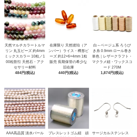
天然マルチカラートルマ
在庫限り 天然琥珀（ア
白～ベージュ系 ろうび
リン 丸玉ビーズ 約4mm
ンバー）ライス・樽形ビ
き糸 0.9mm ロール巻き
ミックスカラー 10粒／1
ーズ 約12×6×4mm 1粒
単色｜レザークラフト・
00粒割引 天然石・アク
販売 長期保管の希少な
マクラメ紐・ワックスコ
セサリー材料
旧在庫
ード 270M
484円(税込)
440円(税込)
1,874円(税込)
AAA高品質 淡水パール
ブレスレットゴム紐 頑
サージカルステンレス