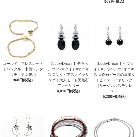
908円(税込)
ゴールド ブレスレット
【LuckyDream】テラヘ
【LuckyDream】ヘマタ
｜バングル 中留ワンタ
ルツ×ヘマタイト×オニキ
イト×テラヘルツ×オニキ
ッチ 男女兼用
ス ロングピアス／イヤリ
ス 天然石ビーズの耳飾り
968円(税込)
ング｜大人モード天然石
｜ピアス・イヤリング
アクセサリー
（サージカルステンレ
4,818円(税込)
ス）
5,280円(税込)