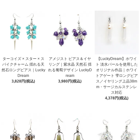
ターコイズ × スター × ス
アメジスト ピアス＆イヤ
【LuckyDream】ホワイ
パイクチャーム 揺れる天
リング｜紫水晶 天然石 揺
ト 淡水パールを使用した
然石ロングピアス｜Lucky
れる葡萄デザイン LuckyD
オリジナル作品｜ホワイ
Dream
ream
トアゲート 雫ロングピア
3,828円(税込)
3,980円(税込)
ス／イヤリング上品38m
m・サージカルステンレ
ス対応
4,378円(税込)