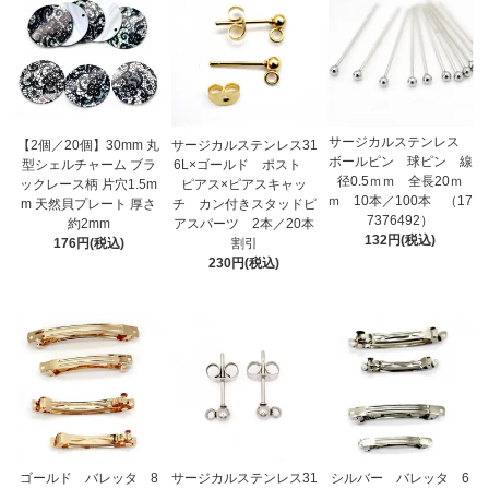
サージカルステンレス
【2個／20個】30mm 丸
サージカルステンレス31
ボールピン 球ピン 線
型シェルチャーム ブラ
6L×ゴールド ポスト
径0.5ｍｍ 全長20ｍ
ックレース柄 片穴1.5m
ピアス×ピアスキャッ
ｍ 10本／100本 （17
m 天然貝プレート 厚さ
チ カン付きスタッドピ
7376492）
約2mm
アスパーツ 2本／20本
132円(税込)
176円(税込)
割引
230円(税込)
ゴールド バレッタ 8
サージカルステンレス31
シルバー バレッタ 6