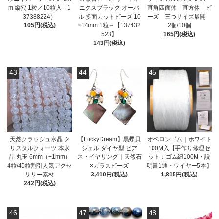
m 縦穴 1粒／10粒入（1
ニクスブラック オーバ
直角四面体 直方体 ビ
37388224）
ル 多面カットビーズ 10
ーズ 三つサイズ展開
105円(税込)
×14mm 1粒～【137432
2個/10個
523】
165円(税込)
143円(税込)
43
44
45
天然クラッシュ水晶 ク
【LuckyDream】黒蝶貝
オペロンゴム｜ホワイト
リスタルクォーツ 本水
シェル ダイヤ型 ピア
100M入【手作り修理セ
晶 丸玉 6mm（+1mm）
ス・イヤリング｜天然石
ット：ゴム紐100M・説
4粒/40粒割引人気アクセ
×ガラスビーズ
明書1通・ワイヤー5本】
サリー素材
3,410円(税込)
1,815円(税込)
242円(税込)
46
47
48