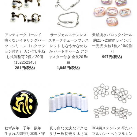
アンティークゴールド
サージカルステンレス
天然淡水バロックパール
痛くないイヤリングパー
スネークチェーンブレス
約21〜23mm レインボ
ツ（シリコンゴムクッシ
レット しなやかなめら
ー光沢 大粒1粒／10粒割
ョン付き） カン付U字ね
か ハートチャーム アジ
引
じ式調整可 2個／20個
ャスター付き 全長20.5c
997円(税込)
（152252345）
m
281円(税込)
1,848円(税込)
ねずみ年 子年 鼠年
真っ白な 丈夫なアクセ
304鋼ステンレス 平たい
生まれの御守り本尊・守
サリー糸 切売り 太さ違
マルカン・へらマルカン