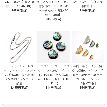
CM・10CM【1個／20
6Ｌ スタッドピアス カン
CM 8CM 【2個／20
個】（177346148）
付き ポストピアス・キ
個割引】
165円(税込)
ャッチ セット 2個／20
110円(税込)
個／100個】
208円(税込)
サージカルステンレス
アバロンビーズ アバロ
半円 半月 リボン留
ロープチェーンネックレ
ゥニ シェルビーズ コ
め 紐留め パーツ｜13
ス 約51cm｜太さ3mm
イン10ｍｍ 横穴径1ｍ
ｍｍ・20ｍｍ・25ｍｍ
メンズ向け シンプル高
ｍ【1個／10個】 (910
｜ゴールド・シルバー
級感
41165)
【4個／20個】
2,475円(税込)
334円(税込)
154円(税込)