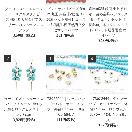
ターコイズ× イエロージ
ピンクサンゴビーズ 8m
Silver925 鏡面仕上げ ヒ
ェイド × クリスタルビー
m 丸玉 染色【2粒売り /
キワ留め金具＆アジャス
ズ 揺れる天然石ピアス
20粒セット割引】コーラ
ターチェーンセット 全
｜サージカルステンレス
ル 3月誕生石 天然石アク
長5cm／ネックレス・ブ
フック
セサリーパーツ
レスレット延長用 留め
3,608円(税込)
231円(税込)
具パーツ
748円(税込)
7
8
9
ターコイズ × スター × ス
73022944｜シャンパン
（73023446）ダルマチ
パイクチャーム 揺れる
ゴールド ボールチッ
ップ カシメカバー 外
天然石ロングピアス｜Lu
プ 外径3.2ｍｍ 10個
径3.5ｍｍ ロジウムシ
ckyDream
入／50個入
ルバー 10個入／50個
3,828円(税込)
111円(税込)
入
132円(税込)