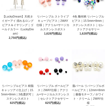
【LuckyDream】天然タ
リバーシブル ストライプ
4色 幾何柄 リバーシブル
イガーアイ 揺れるロング
キューブピアス｜2WAY
ピアス｜15.5mm×8mm｜
ピアス＆イヤリング｜ゴ
仕様｜アクリル×サージカ
ステンレスポスト｜セレ
ールドカラー《LuckyDre
ルステンレスポスト
クトアクセサリー
am》
1,628円(税込)
1,628円(税込)
2,750円(税込)
リバーシブルピアス 樹脂
リバーシブル ボールピア
脂パール リバーシブルボ
キャッツアイ仕上げ｜15.
ス｜2WAY仕様｜アクリ
ールピアス｜12mm×8mm
5mm×8mm｜3色選択可｜
ル×サージカルステンレス
｜薔薇モチーフ／ホワイ
ステンレスポスト
｜セレクトアクセサリー
ト・クリーム｜2WAY仕
825円(税込)
825円(税込)
様