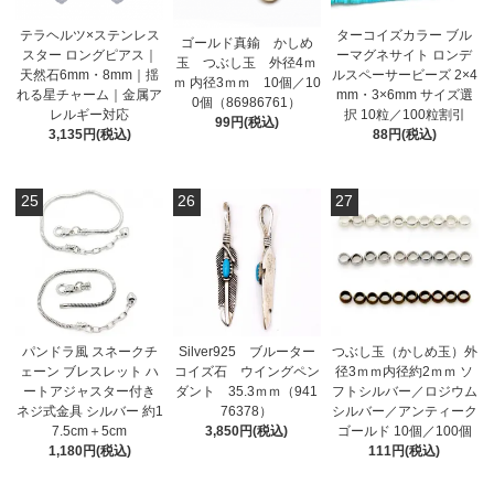
テラヘルツ×ステンレス
ターコイズカラー ブル
ゴールド真鍮 かしめ
スター ロングピアス｜
ーマグネサイト ロンデ
玉 つぶし玉 外径4ｍ
天然石6mm・8mm｜揺
ルスペーサービーズ 2×4
ｍ 内径3ｍｍ 10個／10
れる星チャーム｜金属ア
mm・3×6mm サイズ選
0個（86986761）
レルギー対応
択 10粒／100粒割引
99円(税込)
3,135円(税込)
88円(税込)
25
26
27
パンドラ風 スネークチ
Silver925 ブルーター
つぶし玉（かしめ玉）外
ェーン ブレスレット ハ
コイズ石 ウイングペン
径3ｍｍ内径約2ｍｍ ソ
ートアジャスター付き
ダント 35.3ｍｍ（941
フトシルバー／ロジウム
ネジ式金具 シルバー 約1
76378）
シルバー／アンティーク
7.5cm＋5cm
3,850円(税込)
ゴールド 10個／100個
1,180円(税込)
111円(税込)