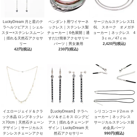
LuckyDream 月と星のテ
ペンダント用ワイヤーネ
サージカルステンレス31
ラヘルツピアス｜シェル
ックレス｜ステンレス製
6L スネーク オメガチ
スター×ステンレスムーン
チョーカー｜6色展開｜通
ョーカー｜ネックレス 4
｜揺れる天然石アクセサ
すだけ簡単アクセサリー
3ｃｍ／47ｃｍ
リー
パーツ｜男女兼用
2,420円(税込)
42円(税込)
230円(税込)
イエロージェイド＆クラ
【LuckyDream】テラヘ
シリコンコード2ｍｍ チ
ック水晶 ロングネックレ
ルツ＆オニキス ロングピ
ョーカー｜ネックレス
ス70cm｜天然石チェーン
アス｜揺れるチェーンデ
サージカルステンレス留
デザイン｜サージカルス
ザイン｜LuckyDream 天
め金具パーツ
テンレスチェーンアクセ
然石アクセサリー
990円(税込)