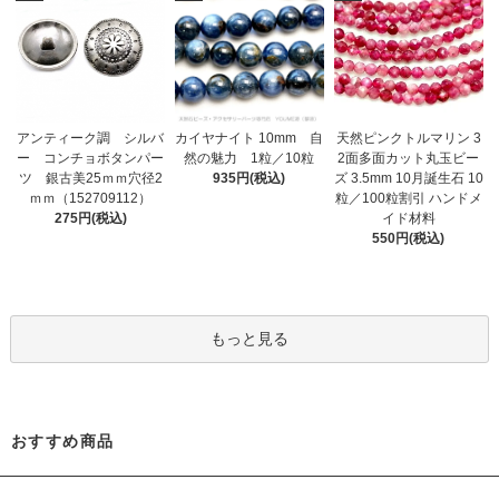
アンティーク調 シルバ
カイヤナイト 10mm 自
天然ピンクトルマリン 3
ー コンチョボタンパー
然の魅力 1粒／10粒
2面多面カット丸玉ビー
ツ 銀古美25ｍｍ穴径2
935円(税込)
ズ 3.5mm 10月誕生石 10
ｍｍ（152709112）
粒／100粒割引 ハンドメ
275円(税込)
イド材料
550円(税込)
もっと見る
おすすめ商品