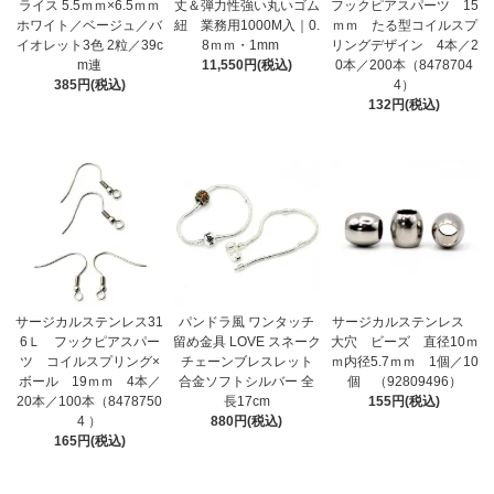
ライス 5.5ｍｍ×6.5ｍｍ
丈＆弾力性強い丸いゴム
フックピアスパーツ 15
ホワイト／ベージュ／バ
紐 業務用1000M入｜0.
ｍｍ たる型コイルスプ
イオレット3色 2粒／39c
8ｍｍ・1mm
リングデザイン 4本／2
m連
11,550円(税込)
0本／200本（8478704
385円(税込)
4）
132円(税込)
サージカルステンレス31
パンドラ風 ワンタッチ
サージカルステンレス
6Ｌ フックピアスパー
留め金具 LOVE スネーク
大穴 ビーズ 直径10ｍ
ツ コイルスプリング×
チェーンブレスレット
ｍ内径5.7ｍｍ 1個／10
ボール 19ｍｍ 4本／
合金ソフトシルバー 全
個 （92809496）
20本／100本（8478750
長17cm
155円(税込)
4 ）
880円(税込)
165円(税込)