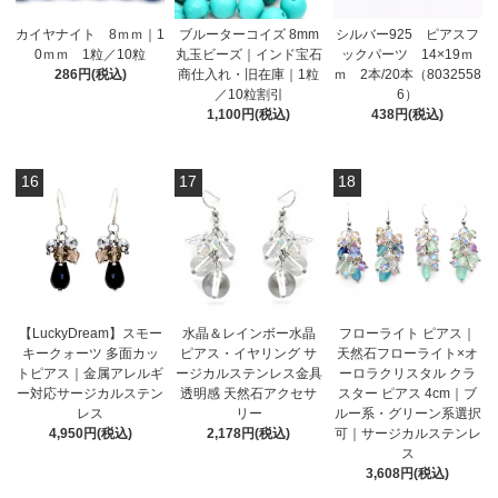
カイヤナイト 8ｍｍ｜1
ブルーターコイズ 8mm
シルバー925 ピアスフ
0ｍｍ 1粒／10粒
丸玉ビーズ｜インド宝石
ックパーツ 14×19ｍ
286円(税込)
商仕入れ・旧在庫｜1粒
ｍ 2本/20本（8032558
／10粒割引
6）
1,100円(税込)
438円(税込)
16
17
18
【LuckyDream】スモー
水晶＆レインボー水晶
フローライト ピアス｜
キークォーツ 多面カッ
ピアス・イヤリング サ
天然石フローライト×オ
トピアス｜金属アレルギ
ージカルステンレス金具
ーロラクリスタル クラ
ー対応サージカルステン
透明感 天然石アクセサ
スター ピアス 4cm｜ブ
レス
リー
ルー系・グリーン系選択
4,950円(税込)
2,178円(税込)
可｜サージカルステンレ
ス
3,608円(税込)