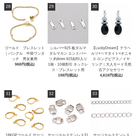
28
29
30
ゴールド ブレスレット
シルバー925 板ダルマ
【LuckyDream】テラヘ
｜バングル 中留ワンタ
ダルマカン エンドパー
ルツ×ヘマタイト×オニキ
ッチ 男女兼用
ツ 約8mm 925刻印入り
ス ロングピアス／イヤ
968円(税込)
1個・10個割引 ネックレ
リング｜大人モード天然
ス・ブレスレット用
石アクセサリー
198円(税込)
4,818円(税込)
31
32
33
18KGPゴールド サージ
サージカルステンレス31
サージカルステンレス