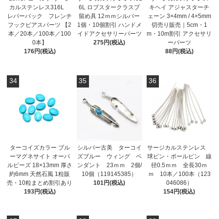
カルステンレス316L
6L ロブスタークラスプ
キヘイ アジャスターチ
レバーバック フレンチ
留め具 12ｍｍシルバー
ェーン 3×4mm / 4×5mm
フックピアスパーツ 【2
1個・10個割引 ハンドメ
切売り販売｜5cm・1
本／20本／100本／100
イドアクセサリーパーツ
m・10m割引 アクセサリ
0本】
275円(税込)
ーパーツ
176円(税込)
88円(税込)
34
35
36
ターコイズカラー ブル
シルバー古美 ターコイ
サージカルステンレス
ーマグネサイト オーバ
ズブルー ウィング ペ
球ピン・ボールピン 線
ルビーズ 18×13mm 厚さ
ンダント 23ｍｍ 2個/
径0.5ｍｍ 全長30ｍ
約6mm 天然石風 1粒販
10個（119145385）
ｍ 10本／100本（123
売・10粒まとめ割引あり
101円(税込)
046086）
193円(税込)
154円(税込)