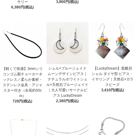
サリー
3,960円(税込)
6,380円(税込)
シェル×ブルージェイド
【LuckyDream】黒蝶貝
【軽くて快適】3mmシリ
ムーンデザインピアス｜
シェル ダイヤ型 ピアス・
コンゴム製チョーカーネ
ナチュラルホワイトシェ
イヤリング｜天然石×ガラ
ックレス／柔らか素材・
ル×天然石ブルージェイド
スビーズ
ステンレス金具・アジャ
｜大人可愛いサークルピ
3,410円(税込)
スター付き（全長約50c
アス LuckyDream
m）
2,380円(税込)
728円(税込)