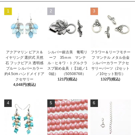
1
2
3
アクアマリン ピアス＆
シルバー銀古美 葡萄リ
フラワー＆リーフモチー
イヤリング 選択式 天然
ーフ 35ｍｍ マンテ
フ マンテル メタル合金
石 フックピアス 透明感
ル・ヒキワ・トグルクラ
シルバーカラー アクセ
ブルー シルバーカラー
スプ留め金具（【1組／1
サリーパーツ（2セット
約4.5cm ハンドメイドア
0組） （50508768）
／10セット割引）
クセサリー
121円(税込)
132円(税込)
4,048円(税込)
4
5
6