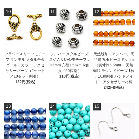
10
11
12
フラワー＆リーフモチー
シルバー メタルビーズ
天然琥珀（アンバー）高
フ マンテル メタル合金
スジ入りUFOモチーフ 5
品質 丸玉ビーズ 約6mm
ゴールドカラー アクセ
×6mm 穴径1.5ｍｍ 6個
（実寸約5.5mm） 天然
サリーパーツ（2セット
入／50個割引
樹脂 ラウンドビーズ 1粒
／10セット割引）
110円(税込)
／10粒割引 ハンドメイ
132円(税込)
ド・アクセサリー材料
242円(税込)
13
14
15