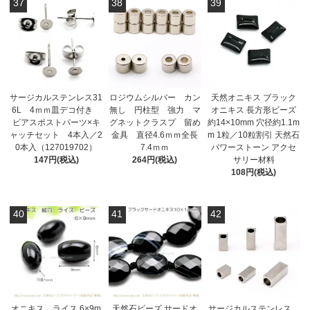
37
38
39
サージカルステンレス31
ロジウムシルバー カン
天然オニキス ブラック
6L 4ｍｍ皿デコ付き
無し 円柱型 強力 マ
オニキス 長方形ビーズ
ピアスポストパーツ×キ
グネットクラスプ 留め
約14×10mm 穴径約1.1m
ャッチセット 4本入／2
金具 直径4.6ｍｍ全長
m 1粒／10粒割引 天然石
0本入（127019702）
7.4ｍｍ
パワーストーン アクセ
147円(税込)
264円(税込)
サリー材料
108円(税込)
40
41
42
オニキス ライス 6×9m
天然石ビーズ サードオ
サージカルステンレス