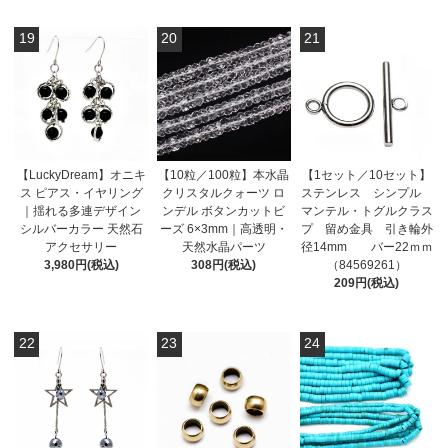
19
20
21
【LuckyDream】オニキ
【10粒／100粒】本水晶
【1セット／10セット】
ス ピアス・イヤリング
クリスタルクォーツ ロ
ステンレス シンプル
｜揺れる多連デザイン
ンデル ボタンカットビ
マンテル・トグルクラス
シルバーカラー 天然石
ーズ 6×3mm｜高透明・
プ 留め金具 引き輪外
アクセサリー
天然水晶パーツ
径14mm バー22ｍｍ
3,980円(税込)
308円(税込)
（84569261）
209円(税込)
22
23
24