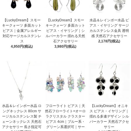
【LuckyDream】スモー
【LuckyDream】スモー
水晶＆レインボー水晶 ピ
キークォーツ 多面カット
キークォーツ 多面カット
アス・イヤリング サージ
ピアス｜金属アレルギー
ピアス・イヤリング｜シ
カルステンレス金具 透明
対応サージカルステンレ
ルバーカラー 揺れる天然
感 天然石アクセサリー
ス
石アクセサリー
2,178円(税込)
4,950円(税込)
3,980円(税込)
水晶＆レインボー水晶 ロ
フローライト ピアス｜天
【LuckyDream】オニキ
ングネックレス 80cm サ
然石フローライト×オーロ
ス ピアス・イヤリング｜
ージカルステンレス製 チ
ラクリスタル クラスター
揺れる多連デザイン シル
ェーンネックレス 天然石
ピアス 4cm｜ブルー系・
バーカラー 天然石アクセ
アクセサリー 長さ指定可
グリーン系選択可｜サー
サリー