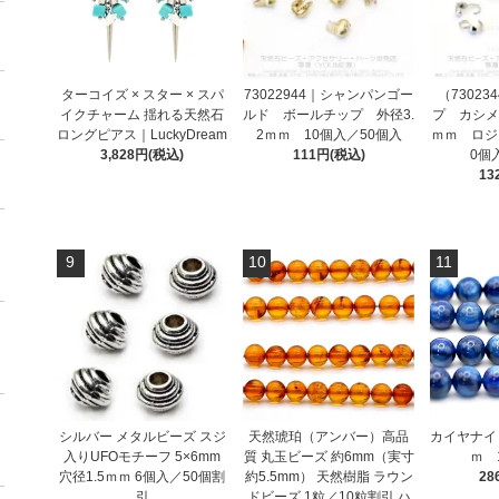
ターコイズ × スター × スパ
73022944｜シャンパンゴー
（7302
イクチャーム 揺れる天然石
ルド ボールチップ 外径3.
プ カシメ
ロングピアス｜LuckyDream
2ｍｍ 10個入／50個入
ｍｍ ロジ
3,828円(税込)
111円(税込)
0個
13
9
10
11
シルバー メタルビーズ スジ
天然琥珀（アンバー）高品
カイヤナイ
入りUFOモチーフ 5×6mm
質 丸玉ビーズ 約6mm（実寸
ｍ 
穴径1.5ｍｍ 6個入／50個割
約5.5mm） 天然樹脂 ラウン
28
引
ドビーズ 1粒／10粒割引 ハ