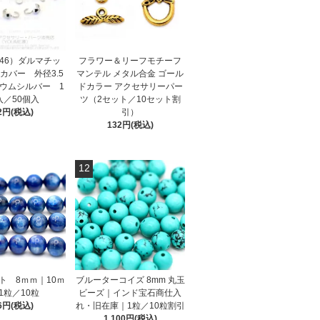
3446）ダルマチッ
フラワー＆リーフモチーフ
カバー 外径3.5
マンテル メタル合金 ゴール
ウムシルバー 1
ドカラー アクセサリーパー
入／50個入
ツ（2セット／10セット割
2円(税込)
引）
132円(税込)
12
ト 8ｍｍ｜10ｍ
ブルーターコイズ 8mm 丸玉
1粒／10粒
ビーズ｜インド宝石商仕入
6円(税込)
れ・旧在庫｜1粒／10粒割引
1,100円(税込)