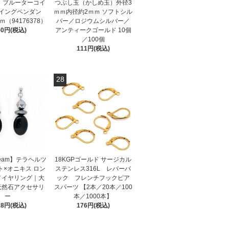
925 ブルーターコイ
つぶし玉（かしめ玉）外径3
イングペンダン
ｍｍ内径約2ｍｍ ソフトシル
ｍ（94176378）
バー／ロジウムシルバー／
50円(税込)
アンティークゴールド 10個
／100個
111円(税込)
28
Dream】テラヘルツ
18KGPゴールド サージカル
ト×オニキス ロン
ステンレス316L レバーバ
／イヤリング｜大
ック フレンチフックピア
天然石アクセサリ
スパーツ 【2本／20本／100
ー
本／1000本】
18円(税込)
176円(税込)