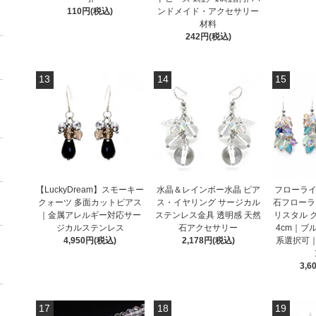
110円(税込)
ンドメイド・アクセサリー
材料
242円(税込)
13
14
15
【LuckyDream】スモーキー
水晶＆レインボー水晶 ピア
フローライ
クォーツ 多面カットピアス
ス・イヤリング サージカル
石フローラ
｜金属アレルギー対応サー
ステンレス金具 透明感 天然
リスタル 
ジカルステンレス
石アクセサリー
4cm｜ブ
4,950円(税込)
2,178円(税込)
系選択可
3,6
17
18
19