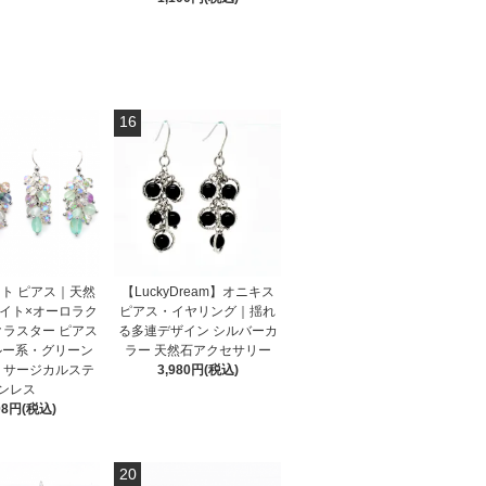
16
ト ピアス｜天然
【LuckyDream】オニキス
イト×オーロラク
ピアス・イヤリング｜揺れ
クラスター ピアス
る多連デザイン シルバーカ
ルー系・グリーン
ラー 天然石アクセサリー
｜サージカルステ
3,980円(税込)
ンレス
08円(税込)
20