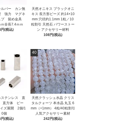
シルバー カン無
天然オニキス ブラックオニ
型 強力 マグネ
キス 長方形ビーズ 約14×10
スプ 留め金具
mm 穴径約1.1mm 1粒／10
ｍｍ全長7.4ｍｍ
粒割引 天然石 パワーストー
4円(税込)
ン アクセサリー材料
108円(税込)
40
ルステンレス 直
天然クラッシュ水晶 クリス
 直方体 ビー
タルクォーツ 本水晶 丸玉 6
イズ展開 2個/1
mm（+1mm） 4粒/40粒割引
0個
人気アクセサリー素材
5円(税込)
242円(税込)