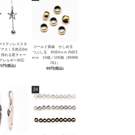
×ステンレススタ
ゴールド真鍮 かしめ玉
ピアス｜天然石6m
つぶし玉 外径4ｍｍ 内径3
｜揺れる星チャー
ｍｍ 10個／100個（86986
アレルギー対応
761）
35円(税込)
99円(税込)
24