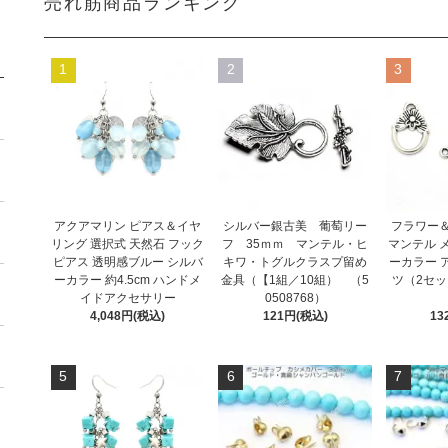
売れ筋商品ランキング
1
2
3
アクアマリン ピアス＆イヤ
シルバー銀古美 葡萄リー
フラワー
リング 選択式 天然石 フック
フ 35ｍｍ マンテル・ヒ
マンテル 
ピアス 透明感ブルー シルバ
キワ・トグルクラスプ留め
ーカラー 
ーカラー 約4.5cm ハンドメ
金具（【1組／10組） （5
ツ（2セッ
イドアクセサリー
0508768）
4,048円(税込)
121円(税込)
13
5
6
7