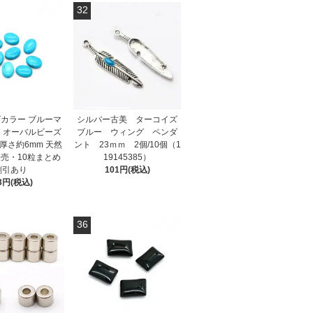
32
カラー ブルーマ
シルバー古美 ターコイズ
 オーバルビーズ
ブルー ウィング ペンダ
m 厚さ約6mm 天然
ント 23ｍｍ 2個/10個（1
販売・10粒まとめ
19145385）
割引あり
101円(税込)
3円(税込)
36