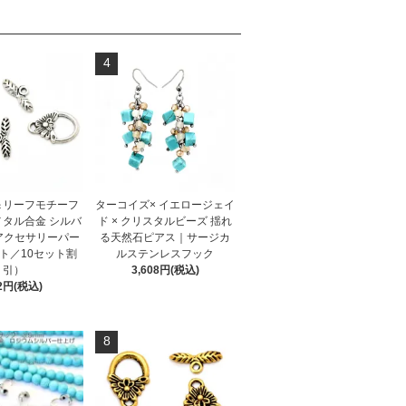
4
＆リーフモチーフ
ターコイズ× イエロージェイ
メタル合金 シルバ
ド × クリスタルビーズ 揺れ
アクセサリーパー
る天然石ピアス｜サージカ
ト／10セット割
ルステンレスフック
引）
3,608円(税込)
2円(税込)
8