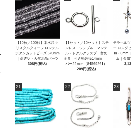
【10粒／100粒】本水晶 ク
【1セット／10セット】ステ
テラヘルツ
リスタルクォーツ ロンデル
ンレス シンプル マンテ
ー ロング
ボタンカットビーズ 6×3mm
ル・トグルクラスプ 留め
m・8mm
｜高透明・天然水晶パーツ
金具 引き輪外径14mm
ム｜金属
308円(税込)
バー22ｍｍ（84569261）
3,1
209円(税込)
21
22
23