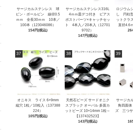
サージカルステンレス 球
サージカルステンレス316L
ロジウム
ピン・ボールピン 線径0.5
4ｍｍ皿デコ付き ピアス
し 円柱
ｍｍ 全長30ｍｍ 10本／
ポストパーツ×キャッチセッ
ットクラ
100本（123046086）
ト 4本入／20本入（12701
直径4.6
154円(税込)
9702）
26
147円(税込)
37
38
39
オニキス ライス 6×9mm
天然石ビーズ サードオニク
サージカ
縦穴 1粒／10粒入（137388
スブラック オーバル 多面カ
角四面体
224）
ットビーズ 10×14mm 1粒～
ズ 三つサ
105円(税込)
【137432523】
143円(税込)
16