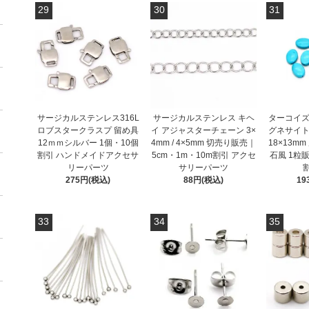
29
30
31
サージカルステンレス316L
サージカルステンレス キヘ
ターコイズ
ロブスタークラスプ 留め具
イ アジャスターチェーン 3×
グネサイト
12ｍｍシルバー 1個・10個
4mm / 4×5mm 切売り販売｜
18×13m
割引 ハンドメイドアクセサ
5cm・1m・10m割引 アクセ
石風 1粒
リーパーツ
サリーパーツ
275円(税込)
88円(税込)
19
33
34
35