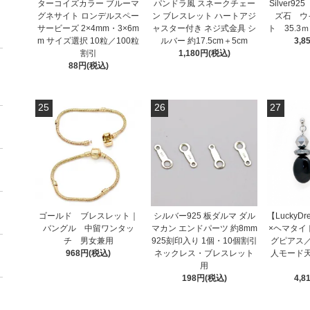
ターコイズカラー ブルーマ
パンドラ風 スネークチェー
Silver
グネサイト ロンデルスペー
ン ブレスレット ハートアジ
ズ石 ウ
サービーズ 2×4mm・3×6m
ャスター付き ネジ式金具 シ
ト 35.3ｍ
m サイズ選択 10粒／100粒
ルバー 約17.5cm＋5cm
3,8
割引
1,180円(税込)
88円(税込)
25
26
27
ゴールド ブレスレット｜
シルバー925 板ダルマ ダル
【Lucky
バングル 中留ワンタッ
マカン エンドパーツ 約8mm
×ヘマタイ
チ 男女兼用
925刻印入り 1個・10個割引
グピアス
968円(税込)
ネックレス・ブレスレット
人モード
用
198円(税込)
4,8