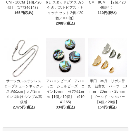
CM・10CM【1個／20
6Ｌ スタッドピアス カン
CM 8CM 【2個／20
個】（177346148）
付き ポストピアス・キ
個割引】
165円(税込)
ャッチ セット 2個／20
110円(税込)
個／100個】
208円(税込)
サージカルステンレス
アバロンビーズ アバロ
半円 半月 リボン留
ロープチェーンネックレ
ゥニ シェルビーズ コ
め 紐留め パーツ｜13
ス 約51cm｜太さ3mm
イン10ｍｍ 横穴径1ｍ
ｍｍ・20ｍｍ・25ｍｍ
メンズ向け シンプル高
ｍ【1個／10個】 (910
｜ゴールド・シルバー
級感
41165)
【4個／20個】
2,475円(税込)
334円(税込)
154円(税込)