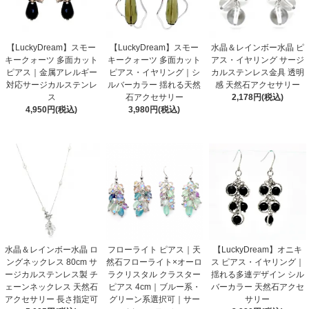
【LuckyDream】スモー
【LuckyDream】スモー
水晶＆レインボー水晶 ピ
キークォーツ 多面カット
キークォーツ 多面カット
アス・イヤリング サージ
ピアス｜金属アレルギー
ピアス・イヤリング｜シ
カルステンレス金具 透明
対応サージカルステンレ
ルバーカラー 揺れる天然
感 天然石アクセサリー
ス
石アクセサリー
2,178円(税込)
4,950円(税込)
3,980円(税込)
水晶＆レインボー水晶 ロ
フローライト ピアス｜天
【LuckyDream】オニキ
ングネックレス 80cm サ
然石フローライト×オーロ
ス ピアス・イヤリング｜
ージカルステンレス製 チ
ラクリスタル クラスター
揺れる多連デザイン シル
ェーンネックレス 天然石
ピアス 4cm｜ブルー系・
バーカラー 天然石アクセ
アクセサリー 長さ指定可
グリーン系選択可｜サー
サリー