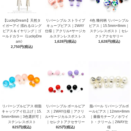
【LuckyDream】天然タ
リバーシブル ストライプ
4色 幾何柄 リバーシブル
イガーアイ 揺れるロング
キューブピアス｜2WAY
ピアス｜15.5mm×8mm｜
ピアス＆イヤリング｜ゴ
仕様｜アクリル×サージカ
ステンレスポスト｜セレ
ールドカラー《LuckyDre
ルステンレスポスト
クトアクセサリー
am》
1,628円(税込)
1,628円(税込)
2,750円(税込)
リバーシブルピアス 樹脂
リバーシブル ボールピア
脂パール リバーシブルボ
キャッツアイ仕上げ｜15.
ス｜2WAY仕様｜アクリ
ールピアス｜12mm×8mm
5mm×8mm｜3色選択可｜
ル×サージカルステンレス
｜薔薇モチーフ／ホワイ
ステンレスポスト
｜セレクトアクセサリー
ト・クリーム｜2WAY仕
825円(税込)
825円(税込)
様