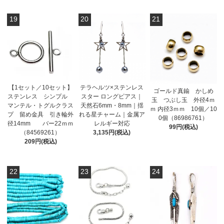
19
20
21
【1セット／10セット】
テラヘルツ×ステンレス
ゴールド真鍮 かしめ
ステンレス シンプル
スター ロングピアス｜
玉 つぶし玉 外径4ｍ
マンテル・トグルクラス
天然石6mm・8mm｜揺
ｍ 内径3ｍｍ 10個／10
プ 留め金具 引き輪外
れる星チャーム｜金属ア
0個（86986761）
径14mm バー22ｍｍ
レルギー対応
99円(税込)
（84569261）
3,135円(税込)
209円(税込)
22
23
24