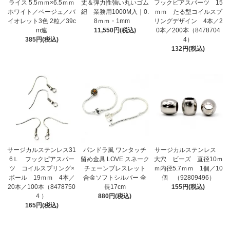
ライス 5.5ｍｍ×6.5ｍｍ
丈＆弾力性強い丸いゴム
フックピアスパーツ 15
ホワイト／ベージュ／バ
紐 業務用1000M入｜0.
ｍｍ たる型コイルスプ
イオレット3色 2粒／39c
8ｍｍ・1mm
リングデザイン 4本／2
m連
11,550円(税込)
0本／200本（8478704
385円(税込)
4）
132円(税込)
サージカルステンレス31
パンドラ風 ワンタッチ
サージカルステンレス
6Ｌ フックピアスパー
留め金具 LOVE スネーク
大穴 ビーズ 直径10ｍ
ツ コイルスプリング×
チェーンブレスレット
ｍ内径5.7ｍｍ 1個／10
ボール 19ｍｍ 4本／
合金ソフトシルバー 全
個 （92809496）
20本／100本（8478750
長17cm
155円(税込)
4 ）
880円(税込)
165円(税込)