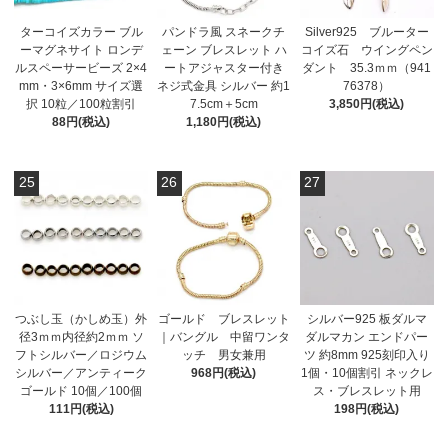
ターコイズカラー ブル
パンドラ風 スネークチ
Silver925 ブルーター
ーマグネサイト ロンデ
ェーン ブレスレット ハ
コイズ石 ウイングペン
ルスペーサービーズ 2×4
ートアジャスター付き
ダント 35.3ｍｍ（941
mm・3×6mm サイズ選
ネジ式金具 シルバー 約1
76378）
択 10粒／100粒割引
7.5cm＋5cm
3,850円(税込)
88円(税込)
1,180円(税込)
25
26
27
つぶし玉（かしめ玉）外
ゴールド ブレスレット
シルバー925 板ダルマ
径3ｍｍ内径約2ｍｍ ソ
｜バングル 中留ワンタ
ダルマカン エンドパー
フトシルバー／ロジウム
ッチ 男女兼用
ツ 約8mm 925刻印入り
シルバー／アンティーク
968円(税込)
1個・10個割引 ネックレ
ゴールド 10個／100個
ス・ブレスレット用
111円(税込)
198円(税込)