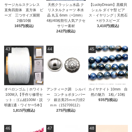
サージカルステンレス
天然クラッシュ水晶 ク
【LuckyDream】黒蝶貝
直角四面体 直方体 ビ
リスタルクォーツ 本水
シェル ダイヤ型 ピア
ーズ 三つサイズ展開
晶 丸玉 6mm（+1mm）
ス・イヤリング｜天然石
2個/10個
4粒/40粒割引人気アクセ
×ガラスビーズ
165円(税込)
サリー素材
3,410円(税込)
242円(税込)
43
44
45
オペロンゴム｜ホワイト
アンティーク調 シルバ
カイヤナイト 10mm 自
100M入【手作り修理セ
ー コンチョボタンパー
然の魅力 1粒／10粒
ット：ゴム紐100M・説
ツ 銀古美25ｍｍ穴径2
935円(税込)
明書1通・ワイヤー5本】
ｍｍ（152709112）
1,815円(税込)
275円(税込)
46
47
48