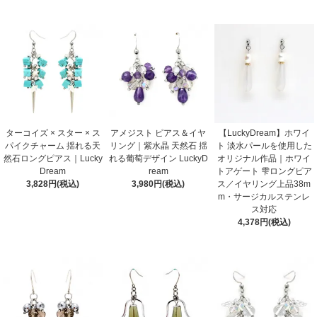
ターコイズ × スター × ス
アメジスト ピアス＆イヤ
【LuckyDream】ホワイ
パイクチャーム 揺れる天
リング｜紫水晶 天然石 揺
ト 淡水パールを使用した
然石ロングピアス｜Lucky
れる葡萄デザイン LuckyD
オリジナル作品｜ホワイ
Dream
ream
トアゲート 雫ロングピア
3,828円(税込)
3,980円(税込)
ス／イヤリング上品38m
m・サージカルステンレ
ス対応
4,378円(税込)