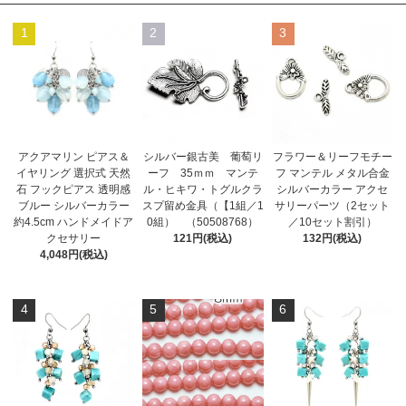
1
2
3
アクアマリン ピアス＆
シルバー銀古美 葡萄リ
フラワー＆リーフモチー
イヤリング 選択式 天然
ーフ 35ｍｍ マンテ
フ マンテル メタル合金
石 フックピアス 透明感
ル・ヒキワ・トグルクラ
シルバーカラー アクセ
ブルー シルバーカラー
スプ留め金具（【1組／1
サリーパーツ（2セット
約4.5cm ハンドメイドア
0組） （50508768）
／10セット割引）
クセサリー
121円(税込)
132円(税込)
4,048円(税込)
4
5
6