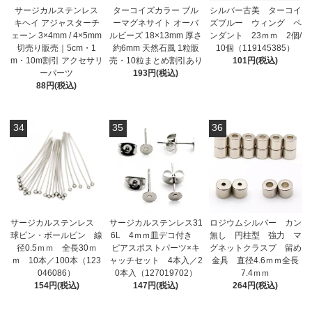
サージカルステンレス
ターコイズカラー ブル
シルバー古美 ターコイ
キヘイ アジャスターチ
ーマグネサイト オーバ
ズブルー ウィング ペ
ェーン 3×4mm / 4×5mm
ルビーズ 18×13mm 厚さ
ンダント 23ｍｍ 2個/
切売り販売｜5cm・1
約6mm 天然石風 1粒販
10個（119145385）
m・10m割引 アクセサリ
売・10粒まとめ割引あり
101円(税込)
ーパーツ
193円(税込)
88円(税込)
34
35
36
サージカルステンレス
サージカルステンレス31
ロジウムシルバー カン
球ピン・ボールピン 線
6L 4ｍｍ皿デコ付き
無し 円柱型 強力 マ
径0.5ｍｍ 全長30ｍ
ピアスポストパーツ×キ
グネットクラスプ 留め
ｍ 10本／100本（123
ャッチセット 4本入／2
金具 直径4.6ｍｍ全長
046086）
0本入（127019702）
7.4ｍｍ
154円(税込)
147円(税込)
264円(税込)