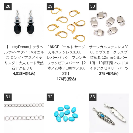
28
29
30
【LuckyDream】テラヘ
18KGPゴールド サージ
サージカルステンレス31
ルツ×ヘマタイト×オニキ
カルステンレス316L
6L ロブスタークラスプ
ス ロングピアス／イヤ
レバーバック フレンチ
留め具 12ｍｍシルバー
リング｜大人モード天然
フックピアスパーツ 【2
1個・10個割引 ハンドメ
石アクセサリー
本／20本／100本／100
イドアクセサリーパーツ
4,818円(税込)
0本】
275円(税込)
176円(税込)
31
32
33