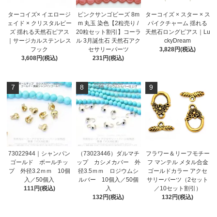
ターコイズ× イエロージ
ピンクサンゴビーズ 8m
ターコイズ × スター × ス
ェイド × クリスタルビー
m 丸玉 染色【2粒売り /
パイクチャーム 揺れる
ズ 揺れる天然石ピアス
20粒セット割引】コーラ
天然石ロングピアス｜Lu
｜サージカルステンレス
ル 3月誕生石 天然石アク
ckyDream
フック
セサリーパーツ
3,828円(税込)
3,608円(税込)
231円(税込)
7
8
9
73022944｜シャンパン
（73023446）ダルマチ
フラワー＆リーフモチー
ゴールド ボールチッ
ップ カシメカバー 外
フ マンテル メタル合金
プ 外径3.2ｍｍ 10個
径3.5ｍｍ ロジウムシ
ゴールドカラー アクセ
入／50個入
ルバー 10個入／50個
サリーパーツ（2セット
111円(税込)
入
／10セット割引）
132円(税込)
132円(税込)