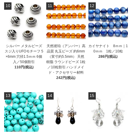
10
11
12
シルバー メタルビーズ
天然琥珀（アンバー）高
カイヤナイト 8ｍｍ｜1
スジ入りUFOモチーフ 5
品質 丸玉ビーズ 約6mm
0ｍｍ 1粒／10粒
×6mm 穴径1.5ｍｍ 6個
（実寸約5.5mm） 天然
286円(税込)
入／50個割引
樹脂 ラウンドビーズ 1粒
110円(税込)
／10粒割引 ハンドメイ
ド・アクセサリー材料
242円(税込)
13
14
15