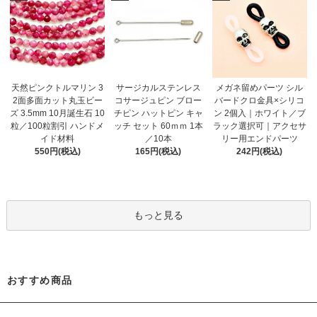
天然ピンクトルマリン 3
サージカルステンレス
メガネ留めパーツ シル
2面多面カット丸玉ビー
コサージュピン ブロー
バードクロ金具×シリコ
ズ 3.5mm 10月誕生石 10
チピン ハットピン キャ
ン 2個入｜ホワイト／ブ
粒／100粒割引 ハンドメ
ッチ セット 60ｍｍ 1本
ラック選択可｜アクセサ
イド材料
／10本
リー用エンドパーツ
550円(税込)
165円(税込)
242円(税込)
もっと見る
おすすめ商品