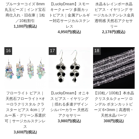
ブルーターコイズ 8mm
【LuckyDream】スモー
水晶＆レインボー水晶
丸玉ビーズ｜インド宝石
キークォーツ 多面カッ
ピアス・イヤリング サ
商仕入れ・旧在庫｜1粒
トピアス｜金属アレルギ
ージカルステンレス金具
／10粒割引
ー対応サージカルステン
透明感 天然石アクセサ
1,100円(税込)
レス
リー
4,950円(税込)
2,178円(税込)
16
17
18
フローライト ピアス｜
【LuckyDream】オニキ
【10粒／100粒】本水晶
天然石フローライト×オ
ス ピアス・イヤリング
クリスタルクォーツ ロ
ーロラクリスタル クラ
｜揺れる多連デザイン
ンデル ボタンカットビ
スター ピアス 4cm｜ブ
シルバーカラー 天然石
ーズ 6×3mm｜高透明・
ルー系・グリーン系選択
アクセサリー
天然水晶パーツ
可｜サージカルステンレ
3,980円(税込)
308円(税込)
ス
3,608円(税込)