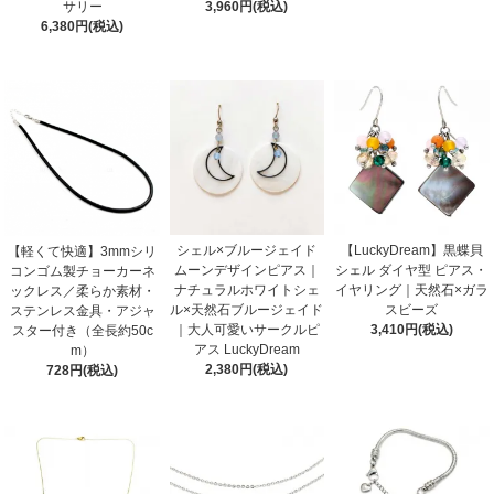
サリー
3,960円(税込)
6,380円(税込)
シェル×ブルージェイド
【LuckyDream】黒蝶貝
【軽くて快適】3mmシリ
ムーンデザインピアス｜
シェル ダイヤ型 ピアス・
コンゴム製チョーカーネ
ナチュラルホワイトシェ
イヤリング｜天然石×ガラ
ックレス／柔らか素材・
ル×天然石ブルージェイド
スビーズ
ステンレス金具・アジャ
｜大人可愛いサークルピ
3,410円(税込)
スター付き（全長約50c
アス LuckyDream
m）
2,380円(税込)
728円(税込)