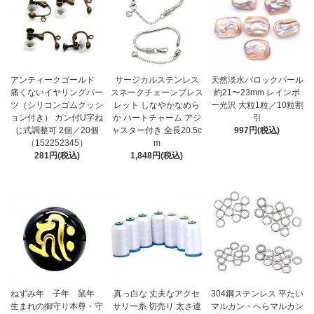
アンティークゴールド
サージカルステンレス
天然淡水バロックパール
痛くないイヤリングパー
スネークチェーンブレス
約21〜23mm レインボ
ツ（シリコンゴムクッシ
レット しなやかなめら
ー光沢 大粒1粒／10粒割
ョン付き） カン付U字ね
か ハートチャーム アジ
引
じ式調整可 2個／20個
ャスター付き 全長20.5c
997円(税込)
（152252345）
m
281円(税込)
1,848円(税込)
ねずみ年 子年 鼠年
真っ白な 丈夫なアクセ
304鋼ステンレス 平たい
生まれの御守り本尊・守
サリー糸 切売り 太さ違
マルカン・へらマルカン