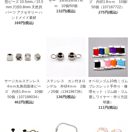
サー 3ｍｍ5ｍｍ7ｍ
型ビーズ 10.5mm／15.5
ズ 内径1.8ｍｍ 10個/
ｍ 10個/50個
mm 穴径0.8mm 天然貝
50個（107187722）
132円(税込)
パーツ アクセサリー ハ
275円(税込)
ンドメイド素材
169円(税込)
サージカルステンレス
ステンレス カン付きロ
オペロンゴム10色｜ゴム
4ｍｍ丸角四面体ビー
ンデル 外径4ｍｍ 2個
ブレスレット手作り・修
ズ 内径1.8ｍｍ 10個/
／20個（134196736）
理セット（ゴム紐・ゴム
50個（107188034）
136円(税込)
通しワイヤー・作り方説
462円(税込)
明書）
111円(税込)