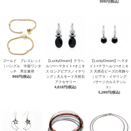
908円(税込)
ゴールド ブレスレット
【LuckyDream】テラヘ
【LuckyDream】ヘマタ
｜バングル 中留ワンタ
ルツ×ヘマタイト×オニキ
イト×テラヘルツ×オニキ
ッチ 男女兼用
ス ロングピアス／イヤリ
ス 天然石ビーズの耳飾り
968円(税込)
ング｜大人モード天然石
｜ピアス・イヤリング
アクセサリー
（サージカルステンレ
4,818円(税込)
ス）
5,280円(税込)