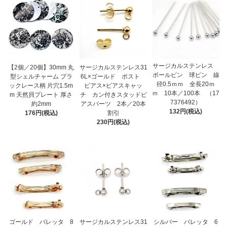
サージカルステンレス
【2個／20個】30mm 丸
サージカルステンレス31
ボールピン 球ピン 線
型シェルチャーム ブラ
6L×ゴールド ポスト
径0.5ｍｍ 全長20ｍ
ックレース柄 片穴1.5m
ピアス×ピアスキャッ
ｍ 10本／100本 （17
m 天然貝プレート 厚さ
チ カン付きスタッドピ
7376492）
約2mm
アスパーツ 2本／20本
132円(税込)
176円(税込)
割引
230円(税込)
ゴールド バレッタ 8
サージカルステンレス31
シルバー バレッタ 6