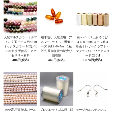
天然マルチカラートルマ
在庫限り 天然琥珀（ア
白～ベージュ系 ろうび
リン 丸玉ビーズ 約4mm
ンバー）ライス・樽形ビ
き糸 0.9mm ロール巻き
ミックスカラー 10粒／1
ーズ 約12×6×4mm 1粒
単色｜レザークラフト・
00粒割引 天然石・アク
販売 長期保管の希少な
マクラメ紐・ワックスコ
セサリー材料
旧在庫
ード 270M
484円(税込)
440円(税込)
1,874円(税込)
AAA高品質 淡水パール
ブレスレットゴム紐 頑
サージカルステンレス