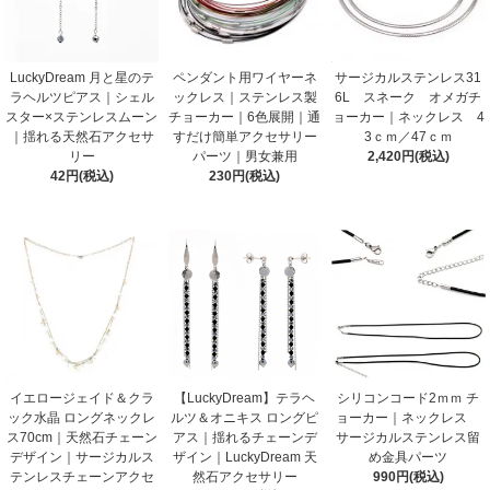
LuckyDream 月と星のテ
ペンダント用ワイヤーネ
サージカルステンレス31
ラヘルツピアス｜シェル
ックレス｜ステンレス製
6L スネーク オメガチ
スター×ステンレスムーン
チョーカー｜6色展開｜通
ョーカー｜ネックレス 4
｜揺れる天然石アクセサ
すだけ簡単アクセサリー
3ｃｍ／47ｃｍ
リー
パーツ｜男女兼用
2,420円(税込)
42円(税込)
230円(税込)
イエロージェイド＆クラ
【LuckyDream】テラヘ
シリコンコード2ｍｍ チ
ック水晶 ロングネックレ
ルツ＆オニキス ロングピ
ョーカー｜ネックレス
ス70cm｜天然石チェーン
アス｜揺れるチェーンデ
サージカルステンレス留
デザイン｜サージカルス
ザイン｜LuckyDream 天
め金具パーツ
テンレスチェーンアクセ
然石アクセサリー
990円(税込)