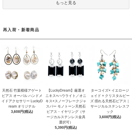
もっと見る
再入荷・新着商品
天然石 竹葉模様アゲート
【LuckyDream】厳選オ
ターコイズ× イエロージ
ピアス オーバル ハンドメ
ニキス×ハウライト／オニ
ェイド × クリスタルビー
イドアクセサリー LuckyD
キス×スノーフレークジャ
ズ 揺れる天然石ピアス｜
ream オリジナル
スパー モノトーン天然石
サージカルステンレスフ
3,608円(税込)
ピアス・イヤリング（サ
ック
ージカルステンレス金具
3,608円(税込)
選択可）
5,390円(税込)