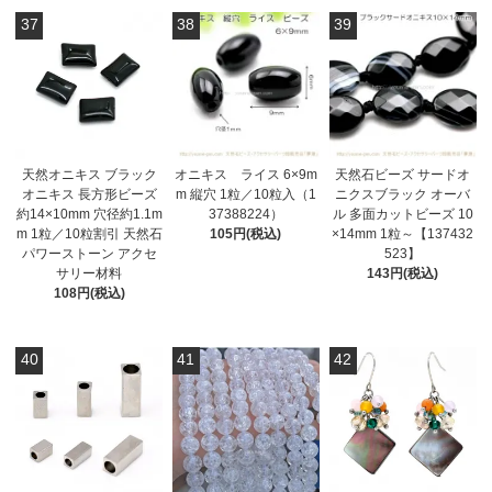
37
38
39
天然オニキス ブラック
オニキス ライス 6×9m
天然石ビーズ サードオ
オニキス 長方形ビーズ
m 縦穴 1粒／10粒入（1
ニクスブラック オーバ
約14×10mm 穴径約1.1m
37388224）
ル 多面カットビーズ 10
m 1粒／10粒割引 天然石
105円(税込)
×14mm 1粒～【137432
パワーストーン アクセ
523】
サリー材料
143円(税込)
108円(税込)
40
41
42