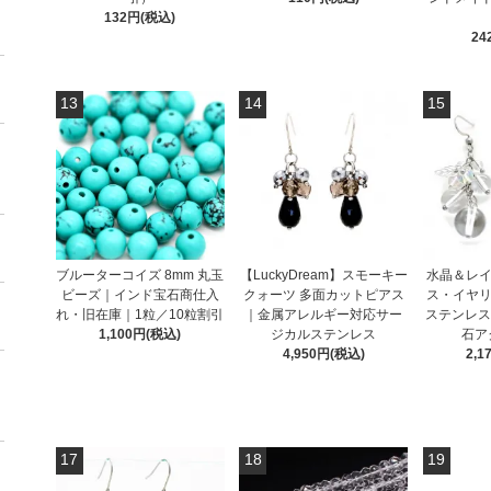
132円(税込)
24
13
14
15
ブルーターコイズ 8mm 丸玉
【LuckyDream】スモーキー
水晶＆レイ
ビーズ｜インド宝石商仕入
クォーツ 多面カットピアス
ス・イヤリ
れ・旧在庫｜1粒／10粒割引
｜金属アレルギー対応サー
ステンレス
1,100円(税込)
ジカルステンレス
石ア
4,950円(税込)
2,1
17
18
19