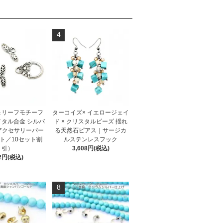
4
＆リーフモチーフ
ターコイズ× イエロージェイ
メタル合金 シルバ
ド × クリスタルビーズ 揺れ
アクセサリーパー
る天然石ピアス｜サージカ
ト／10セット割
ルステンレスフック
引）
3,608円(税込)
2円(税込)
8