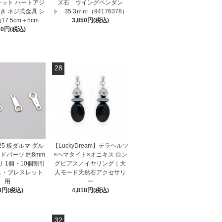
レット ハートアジ
ズ石 ウイングペンダン
き ネジ式金具 シ
ト 35.3ｍｍ（94176378）
17.5cm＋5cm
3,850円(税込)
80円(税込)
28
25 板ダルマ ダル
【LuckyDream】テラヘルツ
ドパーツ 約8mm
×ヘマタイト×オニキス ロン
り 1個・10個割引
グピアス／イヤリング｜大
ス・ブレスレット
人モード天然石アクセサリ
用
ー
8円(税込)
4,818円(税込)
32