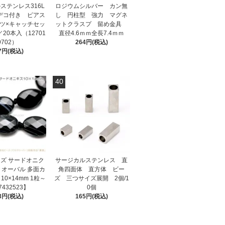
ステンレス316L
ロジウムシルバー カン無
デコ付き ピアス
し 円柱型 強力 マグネ
ツ×キャッチセッ
ットクラスプ 留め金具
20本入（12701
直径4.6ｍｍ全長7.4ｍｍ
9702）
264円(税込)
7円(税込)
40
ズ サードオニク
サージカルステンレス 直
 オーバル 多面カ
角四面体 直方体 ビー
10×14mm 1粒～
ズ 三つサイズ展開 2個/1
7432523】
0個
3円(税込)
165円(税込)