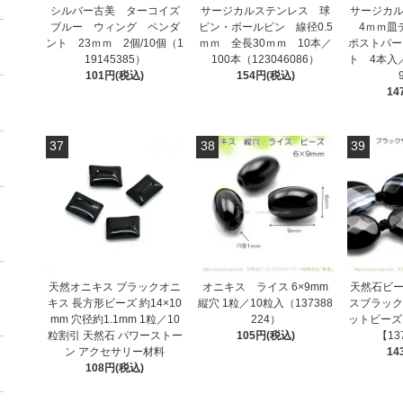
シルバー古美 ターコイズ
サージカルステンレス 球
サージカル
ブルー ウィング ペンダ
ピン・ボールピン 線径0.5
4ｍｍ皿
ント 23ｍｍ 2個/10個（1
ｍｍ 全長30ｍｍ 10本／
ポストパー
19145385）
100本（123046086）
ト 4本入／
101円(税込)
154円(税込)
14
37
38
39
天然オニキス ブラックオニ
オニキス ライス 6×9mm
天然石ビー
キス 長方形ビーズ 約14×10
縦穴 1粒／10粒入（137388
スブラック
mm 穴径約1.1mm 1粒／10
224）
ットビーズ 
粒割引 天然石 パワーストー
105円(税込)
【13
ン アクセサリー材料
14
108円(税込)