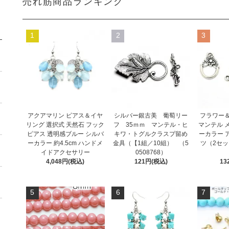
売れ筋商品ランキング
1
2
3
アクアマリン ピアス＆イヤ
シルバー銀古美 葡萄リー
フラワー
リング 選択式 天然石 フック
フ 35ｍｍ マンテル・ヒ
マンテル 
ピアス 透明感ブルー シルバ
キワ・トグルクラスプ留め
ーカラー 
ーカラー 約4.5cm ハンドメ
金具（【1組／10組） （5
ツ（2セッ
イドアクセサリー
0508768）
4,048円(税込)
121円(税込)
13
5
6
7