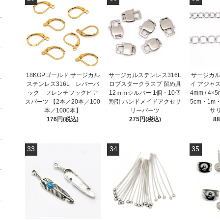
18KGPゴールド サージカル
サージカルステンレス316L
サージカル
ステンレス316L レバーバ
ロブスタークラスプ 留め具
イ アジャス
ック フレンチフックピア
12ｍｍシルバー 1個・10個
4mm / 4
スパーツ 【2本／20本／100
割引 ハンドメイドアクセサ
5cm・1m
本／1000本】
リーパーツ
サ
176円(税込)
275円(税込)
8
33
34
35