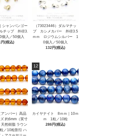
44｜シャンパンゴー
（73023446）ダルマチッ
ルチップ 外径3.
プ カシメカバー 外径3.5
0個入／50個入
ｍｍ ロジウムシルバー 1
1円(税込)
0個入／50個入
132円(税込)
12
（アンバー）高品
カイヤナイト 8ｍｍ｜10ｍ
ズ 約6mm（実寸
ｍ 1粒／10粒
） 天然樹脂 ラウン
286円(税込)
1粒／10粒割引 ハ
ド・アクセサリー