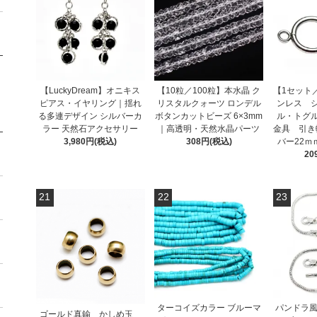
【LuckyDream】オニキス
【10粒／100粒】本水晶 ク
【1セット
ピアス・イヤリング｜揺れ
リスタルクォーツ ロンデル
ンレス 
る多連デザイン シルバーカ
ボタンカットビーズ 6×3mm
ル・トグ
ラー 天然石アクセサリー
｜高透明・天然水晶パーツ
金具 引
3,980円(税込)
308円(税込)
バー22ｍｍ
20
21
22
23
ターコイズカラー ブルーマ
パンドラ風
ゴールド真鍮 かしめ玉