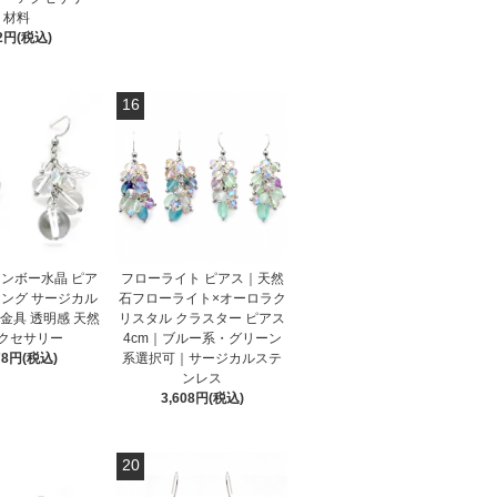
材料
2円(税込)
16
ンボー水晶 ピア
フローライト ピアス｜天然
ング サージカル
石フローライト×オーロラク
金具 透明感 天然
リスタル クラスター ピアス
クセサリー
4cm｜ブルー系・グリーン
78円(税込)
系選択可｜サージカルステ
ンレス
3,608円(税込)
20