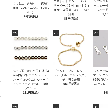
グネサイト ロンデルスペー
ン ブレス
つぶし玉 外径4ｍｍ 内径3
サービーズ 2×4mm・3×6m
ャスター付
ｍｍ 10個／100個（86986
m サイズ選択 10粒／100粒
ルバー 約
761）
割引
1,1
99円(税込)
88円(税込)
25
26
27
つぶし玉（かしめ玉）外径3
ゴールド ブレスレット｜
シルバー9
ｍｍ内径約2ｍｍ ソフトシル
バングル 中留ワンタッ
マカン エン
バー／ロジウムシルバー／
チ 男女兼用
925刻印入
アンティークゴールド 10個
968円(税込)
ネックレ
／100個
111円(税込)
19
29
30
31