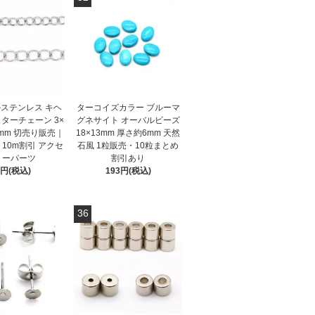
ステンレス キヘ
ターコイズカラー ブルーマ
ターチェーン 3×
グネサイト オーバルビーズ
×5mm 切売り販売｜
18×13mm 厚さ約6mm 天然
・10m割引 アクセ
石風 1粒販売・10粒まとめ
リーパーツ
割引あり
8円(税込)
193円(税込)
36