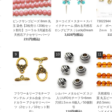
ピンクサンゴビーズ 8mm 丸
ターコイズ × スター × スパ
730229
玉 染色【2粒売り / 20粒セッ
イクチャーム 揺れる天然石
ルド ボー
ト割引】コーラル 3月誕生石
ロングピアス｜LuckyDream
2ｍｍ 1
天然石アクセサリーパーツ
3,828円(税込)
11
231円(税込)
9
10
11
フラワー＆リーフモチーフ
シルバー メタルビーズ スジ
天然琥珀
マンテル メタル合金 ゴール
入りUFOモチーフ 5×6mm
質 丸玉ビー
ドカラー アクセサリーパー
穴径1.5ｍｍ 6個入／50個割
約5.5mm
ツ（2セット／10セット割
引
ドビーズ 
引）
110円(税込)
ンドメイ