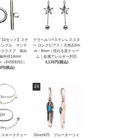
／10セット】ステ
テラヘルツ×ステンレススタ
シンプル マンテ
ー ロングピアス｜天然石6m
ルクラスプ 留め
m・8mm｜揺れる星チャー
き輪外径14mm
ム｜金属アレルギー対応
（84569261）
3,135円(税込)
9円(税込)
24
 スネークチェー
Silver925 ブルーターコイ