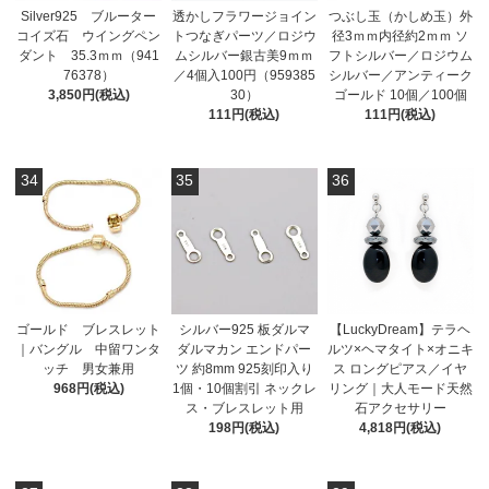
Silver925 ブルーター
透かしフラワージョイン
つぶし玉（かしめ玉）外
コイズ石 ウイングペン
トつなぎパーツ／ロジウ
径3ｍｍ内径約2ｍｍ ソ
ダント 35.3ｍｍ（941
ムシルバー銀古美9ｍｍ
フトシルバー／ロジウム
76378）
／4個入100円（959385
シルバー／アンティーク
3,850円(税込)
30）
ゴールド 10個／100個
111円(税込)
111円(税込)
34
35
36
ゴールド ブレスレット
シルバー925 板ダルマ
【LuckyDream】テラヘ
｜バングル 中留ワンタ
ダルマカン エンドパー
ルツ×ヘマタイト×オニキ
ッチ 男女兼用
ツ 約8mm 925刻印入り
ス ロングピアス／イヤ
968円(税込)
1個・10個割引 ネックレ
リング｜大人モード天然
ス・ブレスレット用
石アクセサリー
198円(税込)
4,818円(税込)