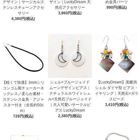
デザイン｜サージカルス
ザイン｜LuckyDream 天
め金具パーツ
テンレスチェーンアクセ
然石アクセサリー
990円(税込)
サリー
3,960円(税込)
6,380円(税込)
シェル×ブルージェイド
【LuckyDream】黒蝶貝
【軽くて快適】3mmシリ
ムーンデザインピアス｜
シェル ダイヤ型 ピアス・
コンゴム製チョーカーネ
ナチュラルホワイトシェ
イヤリング｜天然石×ガラ
ックレス／柔らか素材・
ル×天然石ブルージェイド
スビーズ
ステンレス金具・アジャ
｜大人可愛いサークルピ
3,410円(税込)
スター付き（全長約50c
アス LuckyDream
m）
2,380円(税込)
728円(税込)