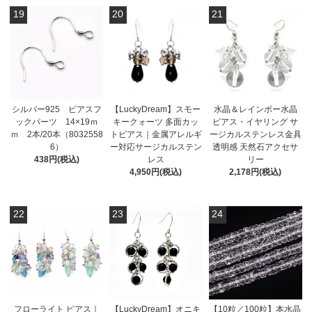
19
20
21
シルバー925 ピアスフ
【LuckyDream】スモー
水晶＆レインボー水晶
ックパーツ 14×19ｍ
キークォーツ 多面カッ
ピアス・イヤリング サ
ｍ 2本/20本（8032558
トピアス｜金属アレルギ
ージカルステンレス金具
6）
ー対応サージカルステン
透明感 天然石アクセサ
438円(税込)
レス
リー
4,950円(税込)
2,178円(税込)
22
23
24
フローライト ピアス｜
【LuckyDream】オニキ
【10粒／100粒】本水晶