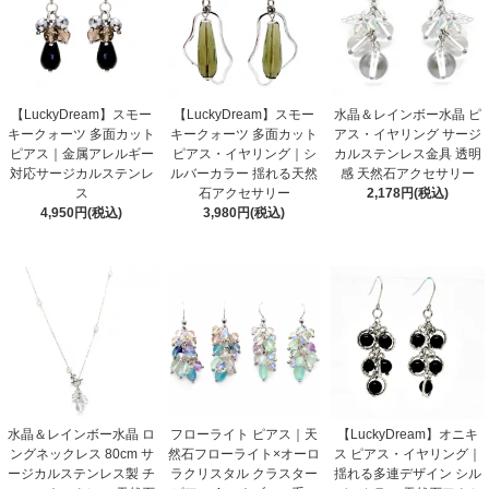
【LuckyDream】スモー
【LuckyDream】スモー
水晶＆レインボー水晶 ピ
キークォーツ 多面カット
キークォーツ 多面カット
アス・イヤリング サージ
ピアス｜金属アレルギー
ピアス・イヤリング｜シ
カルステンレス金具 透明
対応サージカルステンレ
ルバーカラー 揺れる天然
感 天然石アクセサリー
ス
石アクセサリー
2,178円(税込)
4,950円(税込)
3,980円(税込)
水晶＆レインボー水晶 ロ
フローライト ピアス｜天
【LuckyDream】オニキ
ングネックレス 80cm サ
然石フローライト×オーロ
ス ピアス・イヤリング｜
ージカルステンレス製 チ
ラクリスタル クラスター
揺れる多連デザイン シル