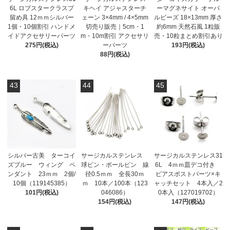
6L ロブスタークラスプ
キヘイ アジャスターチ
ーマグネサイト オーバ
留め具 12ｍｍシルバー
ェーン 3×4mm / 4×5mm
ルビーズ 18×13mm 厚さ
1個・10個割引 ハンドメ
切売り販売｜5cm・1
約6mm 天然石風 1粒販
イドアクセサリーパーツ
m・10m割引 アクセサリ
売・10粒まとめ割引あり
275円(税込)
ーパーツ
193円(税込)
88円(税込)
43
44
45
シルバー古美 ターコイ
サージカルステンレス
サージカルステンレス31
ズブルー ウィング ペ
球ピン・ボールピン 線
6L 4ｍｍ皿デコ付き
ンダント 23ｍｍ 2個/
径0.5ｍｍ 全長30ｍ
ピアスポストパーツ×キ
10個（119145385）
ｍ 10本／100本（123
ャッチセット 4本入／2
101円(税込)
046086）
0本入（127019702）
154円(税込)
147円(税込)