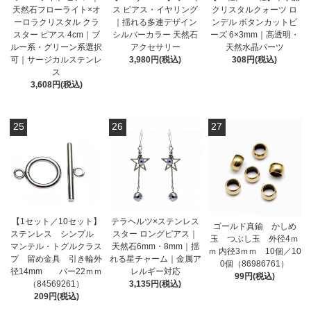
天然石フローライト×オ
ス ピアス・イヤリング
クリスタルクォーツ ロ
ーロラクリスタル クラ
｜揺れる多連デザイン
ンデル ボタンカットビ
スター ピアス 4cm｜ブ
シルバーカラー 天然石
ーズ 6×3mm｜高透明・
ルー系・グリーン系選択
アクセサリー
天然水晶パーツ
可｜サージカルステンレ
3,980円(税込)
308円(税込)
ス
3,608円(税込)
25
26
27
【1セット／10セット】
テラヘルツ×ステンレス
ゴールド真鍮 かしめ
ステンレス シンプル
スター ロングピアス｜
玉 つぶし玉 外径4ｍ
マンテル・トグルクラス
天然石6mm・8mm｜揺
ｍ 内径3ｍｍ 10個／10
プ 留め金具 引き輪外
れる星チャーム｜金属ア
0個（86986761）
径14mm バー22ｍｍ
レルギー対応
99円(税込)
（84569261）
3,135円(税込)
209円(税込)