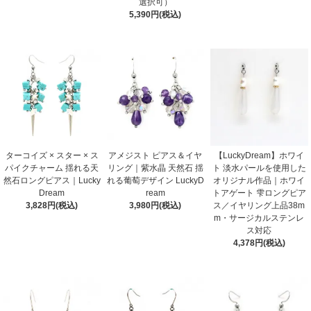
選択可）
5,390円(税込)
ターコイズ × スター × ス
アメジスト ピアス＆イヤ
【LuckyDream】ホワイ
パイクチャーム 揺れる天
リング｜紫水晶 天然石 揺
ト 淡水パールを使用した
然石ロングピアス｜Lucky
れる葡萄デザイン LuckyD
オリジナル作品｜ホワイ
Dream
ream
トアゲート 雫ロングピア
3,828円(税込)
3,980円(税込)
ス／イヤリング上品38m
m・サージカルステンレ
ス対応
4,378円(税込)