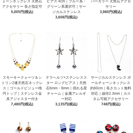
ェーンネックレス 天然石
ピアス 4cm｜ブルー系・
バーカラー 天然石アクセ
アクセサリー 長さ指定可
グリーン系選択可｜サー
サリー
5,005円(税込)
ジカルステンレス
3,980円(税込)
3,608円(税込)
スモーキークォーツ＆シ
テラヘルツ×ステンレスス
サージカルステンレス ボ
トリン2連天然石ネックレ
ター ロングピアス｜天然
ールチェーンネックレス
ス｜ゴールドビジュー楕
石6mm・8mm｜揺れる星
約60cm｜長さカット無料
円トップ｜ステンレス金
チャーム｜金属アレルギ
対応｜線径2.3mm｜カス
具アジャスター付き
ー対応
タム可能アクセサリー
7,480円(税込)
3,135円(税込)
748円(税込)