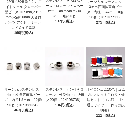
ステンレス そろばんビ
【2個／20個割引】ホワ
サージカルステンレス
ーズ・ロンデル・スペー
イトシェル クローバー
3ｍｍ四面体直角ビー
サー 3ｍｍ5ｍｍ7ｍ
型ビーズ 10.5mm／15.5
ズ 内径1.8ｍｍ 10個/
ｍ 10個/50個
mm 穴径0.8mm 天然貝
50個（107187722）
132円(税込)
パーツ アクセサリー ハ
275円(税込)
ンドメイド素材
169円(税込)
サージカルステンレス
ステンレス カン付きロ
オペロンゴム10色｜ゴム
4ｍｍ丸角四面体ビー
ンデル 外径4ｍｍ 2個
ブレスレット手作り・修
ズ 内径1.8ｍｍ 10個/
／20個（134196736）
理セット（ゴム紐・ゴム
50個（107188034）
136円(税込)
通しワイヤー・作り方説
462円(税込)
明書）
111円(税込)