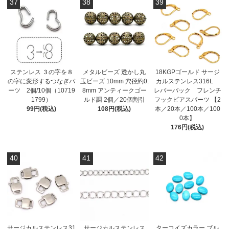
37
38
39
ステンレス ３の字を８
メタルビーズ 透かし丸
18KGPゴールド サージ
の字に変形するつなぎパ
玉ビーズ 10mm 穴径約0.
カルステンレス316L
ーツ 2個/10個（10719
8mm アンティークゴー
レバーバック フレンチ
1799）
ルド調 2個／20個割引
フックピアスパーツ 【2
99円(税込)
108円(税込)
本／20本／100本／100
0本】
176円(税込)
40
41
42
サージカルステンレス31
サージカルステンレス
ターコイズカラー ブル