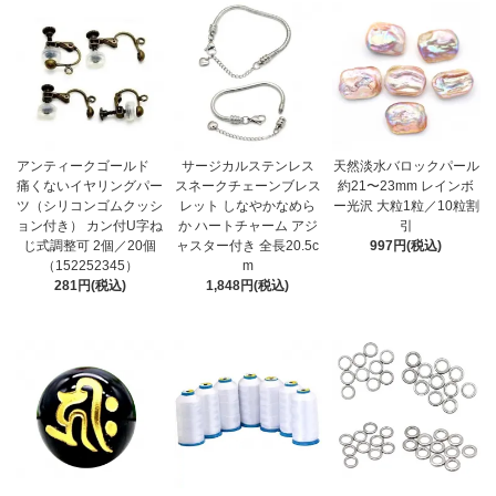
アンティークゴールド
サージカルステンレス
天然淡水バロックパール
痛くないイヤリングパー
スネークチェーンブレス
約21〜23mm レインボ
ツ（シリコンゴムクッシ
レット しなやかなめら
ー光沢 大粒1粒／10粒割
ョン付き） カン付U字ね
か ハートチャーム アジ
引
じ式調整可 2個／20個
ャスター付き 全長20.5c
997円(税込)
（152252345）
m
281円(税込)
1,848円(税込)