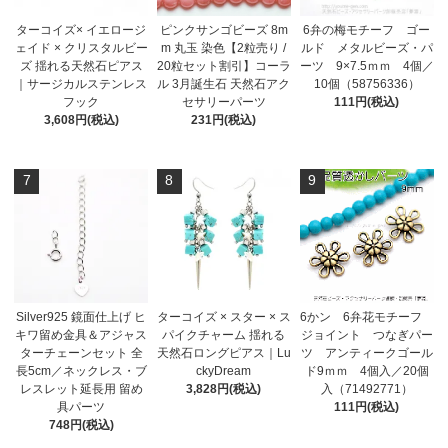
ターコイズ× イエロージ
ピンクサンゴビーズ 8m
6弁の梅モチーフ ゴー
ェイド × クリスタルビー
m 丸玉 染色【2粒売り /
ルド メタルビーズ・パ
ズ 揺れる天然石ピアス
20粒セット割引】コーラ
ーツ 9×7.5ｍｍ 4個／
｜サージカルステンレス
ル 3月誕生石 天然石アク
10個（58756336）
フック
セサリーパーツ
111円(税込)
3,608円(税込)
231円(税込)
7
8
9
Silver925 鏡面仕上げ ヒ
ターコイズ × スター × ス
6かン 6弁花モチーフ
キワ留め金具＆アジャス
パイクチャーム 揺れる
ジョイント つなぎパー
ターチェーンセット 全
天然石ロングピアス｜Lu
ツ アンティークゴール
長5cm／ネックレス・ブ
ckyDream
ド9ｍｍ 4個入／20個
レスレット延長用 留め
3,828円(税込)
入（71492771）
具パーツ
111円(税込)
748円(税込)