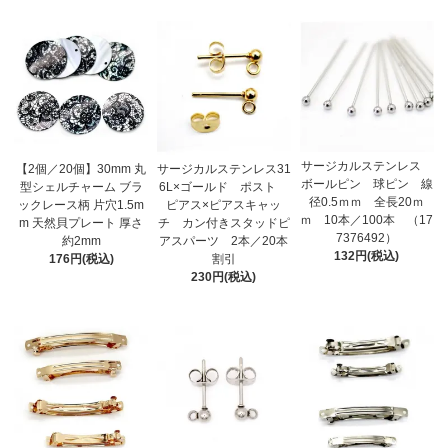
サージカルステンレス
【2個／20個】30mm 丸
サージカルステンレス31
ボールピン 球ピン 線
型シェルチャーム ブラ
6L×ゴールド ポスト
径0.5ｍｍ 全長20ｍ
ックレース柄 片穴1.5m
ピアス×ピアスキャッ
ｍ 10本／100本 （17
m 天然貝プレート 厚さ
チ カン付きスタッドピ
7376492）
約2mm
アスパーツ 2本／20本
132円(税込)
176円(税込)
割引
230円(税込)