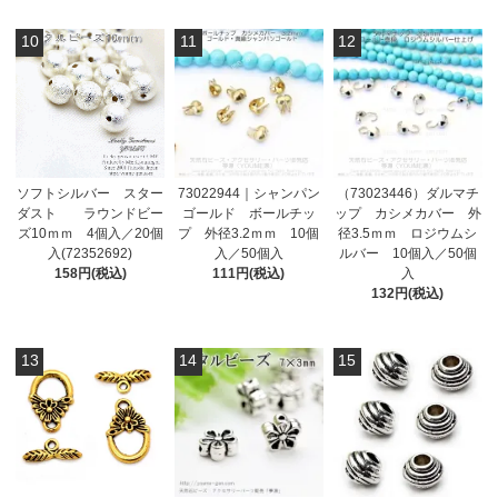
10
11
12
ソフトシルバー スター
73022944｜シャンパン
（73023446）ダルマチ
ダスト ラウンドビー
ゴールド ボールチッ
ップ カシメカバー 外
ズ10ｍｍ 4個入／20個
プ 外径3.2ｍｍ 10個
径3.5ｍｍ ロジウムシ
入(72352692)
入／50個入
ルバー 10個入／50個
158円(税込)
111円(税込)
入
132円(税込)
13
14
15