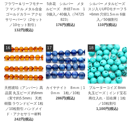
フラワー＆リーフモチー
5弁花 シルバー メタ
シルバー メタルビーズ
フ マンテル メタル合金
ルビーズ 外径7ｍｍ 1
スジ入りUFOモチーフ 5
ゴールドカラー アクセ
0個入／40個入（74725
×6mm 穴径1.5ｍｍ 6個
サリーパーツ（2セット
823）
入／50個割引
／10セット割引）
176円(税込)
110円(税込)
132円(税込)
16
17
18
天然琥珀（アンバー）高
カイヤナイト 8ｍｍ｜1
ブルーターコイズ 8mm
品質 丸玉ビーズ 約6mm
0ｍｍ 1粒／10粒
丸玉ビーズ｜インド宝石
（実寸約5.5mm） 天然
286円(税込)
商仕入れ・旧在庫｜1粒
樹脂 ラウンドビーズ 1粒
／10粒割引
／10粒割引 ハンドメイ
1,100円(税込)
ド・アクセサリー材料
242円(税込)