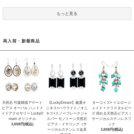
もっと見る
再入荷・新着商品
天然石 竹葉模様アゲート
【LuckyDream】厳選オ
ターコイズ× イエロージ
ピアス オーバル ハンドメ
ニキス×ハウライト／オニ
ェイド × クリスタルビー
イドアクセサリー LuckyD
キス×スノーフレークジャ
ズ 揺れる天然石ピアス｜
ream オリジナル
スパー モノトーン天然石
サージカルステンレスフ
3,608円(税込)
ピアス・イヤリング（サ
ック
ージカルステンレス金具
3,608円(税込)