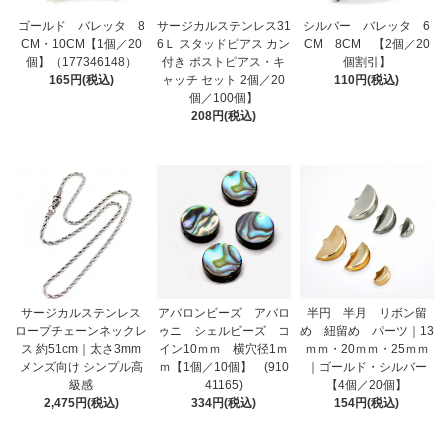
ゴールド バレッタ 8
サージカルステンレス31
シルバー バレッタ 6
CM・10CM【1個／20
6Ｌ スタッドピアス カン
CM 8CM 【2個／20
個】（177346148）
付き ポストピアス・キ
個割引】
165円(税込)
ャッチ セット 2個／20
110円(税込)
個／100個】
208円(税込)
サージカルステンレス
アバロンビーズ アバロ
半円 半月 リボン留
ロープチェーンネックレ
ゥニ シェルビーズ コ
め 紐留め パーツ｜13
ス 約51cm｜太さ3mm
イン10ｍｍ 横穴径1ｍ
ｍｍ・20ｍｍ・25ｍｍ
メンズ向け シンプル高
ｍ【1個／10個】 (910
｜ゴールド・シルバー
級感
41165)
【4個／20個】
2,475円(税込)
334円(税込)
154円(税込)