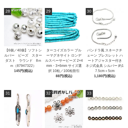
28
29
30
【6個／40個】ソフトシ
ターコイズカラー ブル
パンドラ風 スネークチ
ルバー ビーズ スター
ーマグネサイト ロンデ
ェーン ブレスレット ハ
ダスト ラウンド 8ｍ
ルスペーサービーズ 2×4
ートアジャスター付き
ｍ（87947322）
mm・3×6mm サイズ選
ネジ式金具 シルバー 約1
145円(税込)
択 10粒／100粒割引
7.5cm＋5cm
88円(税込)
1,180円(税込)
31
32
33