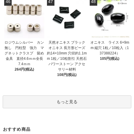
46
47
48
ロジウムシルバー カン
天然オニキス ブラック
オニキス ライス 6×9m
無し 円柱型 強力 マ
オニキス 長方形ビーズ
m 縦穴 1粒／10粒入（1
グネットクラスプ 留め
約14×10mm 穴径約1.1m
37388224）
金具 直径4.6ｍｍ全長
m 1粒／10粒割引 天然石
105円(税込)
7.4ｍｍ
パワーストーン アクセ
264円(税込)
サリー材料
108円(税込)
もっと見る
おすすめ商品