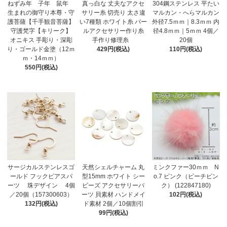
ねずみ年 子年 鼠年
真っ白な 丈夫なアクセ
304鋼ステンレス 平たい
生まれの御守り本尊・守
サリー糸 切売り 太さ違
マルカン・へらマルカン
護菩薩【千手観音菩薩】
い7種類 ホワイト糸 パー
外径7.5ｍｍ｜8.3ｍｍ 内
守護梵字【キリーク】
ルアクセサリー作り糸
径4.8ｍｍ｜5ｍｍ 4個／
オニキス 手彫り・深彫
手作り修理糸
20個
り・ゴールド金塗（12ｍ
429円(税込)
110円(税込)
ｍ・14ｍｍ）
550円(税込)
サージカルステンレスゴ
天然シェルチャーム 丸
ミンクファー30ｍｍ N
ールド フックピアスパ
型15mm ホワイト シー
o.7 ピンク（ピーチピン
ーツ 珠デザイン 4個
ビーズ アクセサリーパ
ク） (122847180)
／20個（157300603）
ーツ 貝素材 ハンドメイ
102円(税込)
132円(税込)
ド素材 2個／10個割引
99円(税込)