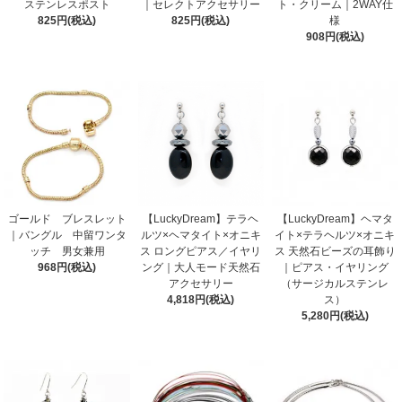
ステンレスポスト
｜セレクトアクセサリー
ト・クリーム｜2WAY仕
825円(税込)
825円(税込)
様
908円(税込)
ゴールド ブレスレット
【LuckyDream】テラヘ
【LuckyDream】ヘマタ
｜バングル 中留ワンタ
ルツ×ヘマタイト×オニキ
イト×テラヘルツ×オニキ
ッチ 男女兼用
ス ロングピアス／イヤリ
ス 天然石ビーズの耳飾り
968円(税込)
ング｜大人モード天然石
｜ピアス・イヤリング
アクセサリー
（サージカルステンレ
4,818円(税込)
ス）
5,280円(税込)