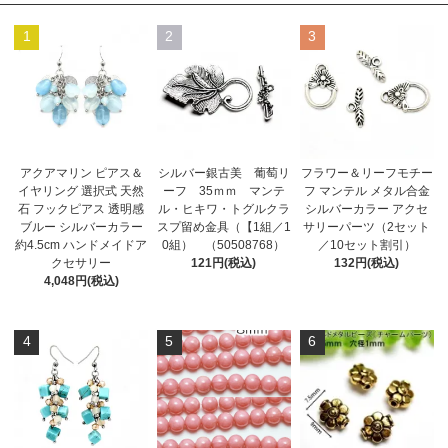
1
2
3
アクアマリン ピアス＆
シルバー銀古美 葡萄リ
フラワー＆リーフモチー
イヤリング 選択式 天然
ーフ 35ｍｍ マンテ
フ マンテル メタル合金
石 フックピアス 透明感
ル・ヒキワ・トグルクラ
シルバーカラー アクセ
ブルー シルバーカラー
スプ留め金具（【1組／1
サリーパーツ（2セット
約4.5cm ハンドメイドア
0組） （50508768）
／10セット割引）
クセサリー
121円(税込)
132円(税込)
4,048円(税込)
4
5
6