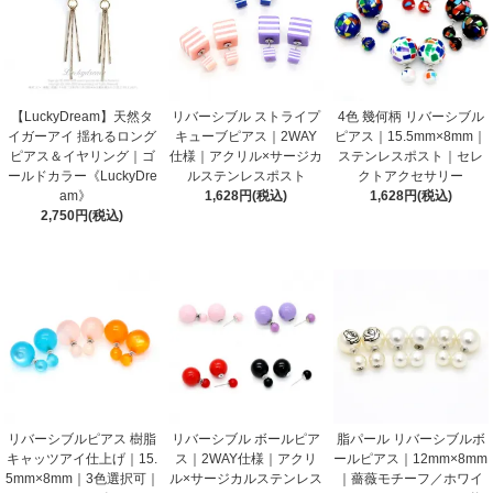
【LuckyDream】天然タ
リバーシブル ストライプ
4色 幾何柄 リバーシブル
イガーアイ 揺れるロング
キューブピアス｜2WAY
ピアス｜15.5mm×8mm｜
ピアス＆イヤリング｜ゴ
仕様｜アクリル×サージカ
ステンレスポスト｜セレ
ールドカラー《LuckyDre
ルステンレスポスト
クトアクセサリー
am》
1,628円(税込)
1,628円(税込)
2,750円(税込)
リバーシブルピアス 樹脂
リバーシブル ボールピア
脂パール リバーシブルボ
キャッツアイ仕上げ｜15.
ス｜2WAY仕様｜アクリ
ールピアス｜12mm×8mm
5mm×8mm｜3色選択可｜
ル×サージカルステンレス
｜薔薇モチーフ／ホワイ