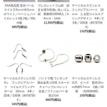
AAA高品質 淡水パール
ブレスレットゴム紐 頑
サージカルステンレス
ライス 5.5ｍｍ×6.5ｍｍ
丈＆弾力性強い丸いゴム
フックピアスパーツ 15
ホワイト／ベージュ／バ
紐 業務用1000M入｜0.
ｍｍ たる型コイルスプ
イオレット3色 2粒／39c
8ｍｍ・1mm
リングデザイン 4本／2
m連
11,550円(税込)
0本／200本（8478704
385円(税込)
4）
132円(税込)
サージカルステンレス31
パンドラ風 ワンタッチ
サージカルステンレス
6Ｌ フックピアスパー
留め金具 LOVE スネーク
大穴 ビーズ 直径10ｍ
ツ コイルスプリング×
チェーンブレスレット
ｍ内径5.7ｍｍ 1個／10
ボール 19ｍｍ 4本／
合金ソフトシルバー 全
個 （92809496）
20本／100本（8478750
長17cm
155円(税込)
4 ）
880円(税込)
165円(税込)