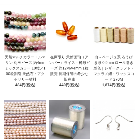
天然マルチカラートルマ
在庫限り 天然琥珀（ア
白～ベージュ系 ろうび
リン 丸玉ビーズ 約4mm
ンバー）ライス・樽形ビ
き糸 0.9mm ロール巻き
ミックスカラー 10粒／1
ーズ 約12×6×4mm 1粒
単色｜レザークラフト・
00粒割引 天然石・アク
販売 長期保管の希少な
マクラメ紐・ワックスコ
セサリー材料
旧在庫
ード 270M
484円(税込)
440円(税込)
1,874円(税込)